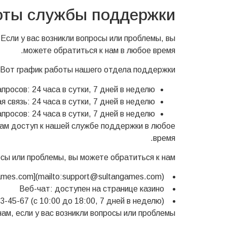
оты службы поддержки
Если у вас возникли вопросы или проблемы, вы
можете обратиться к нам в любое время.
Вот график работы нашего отдела поддержки:
просов: 24 часа в сутки, 7 дней в неделю
 связь: 24 часа в сутки, 7 дней в неделю
росов: 24 часа в сутки, 7 дней в неделю
вам доступ к нашей службе поддержки в любое
время.
осы или проблемы, вы можете обратиться к нам:
ames.com
](mailto:
support@sultangames.com
)
Веб-чат: доступен на странице казино
3-45-67 (с 10:00 до 18:00, 7 дней в неделю)
ам, если у вас возникли вопросы или проблемы.