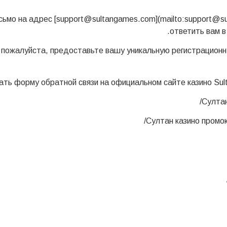
ьмо на адрес [
support@sultangames.com
](mailto:
support@s
ответить вам в
а, пожалуйста, предоставьте вашу уникальную регистрацио
ать форму обратной связи на официальном сайте казино Sul
Султан
Султан казино промок