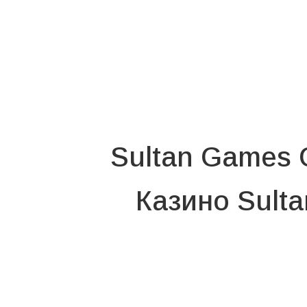
Sultan Games 
Казино Sult