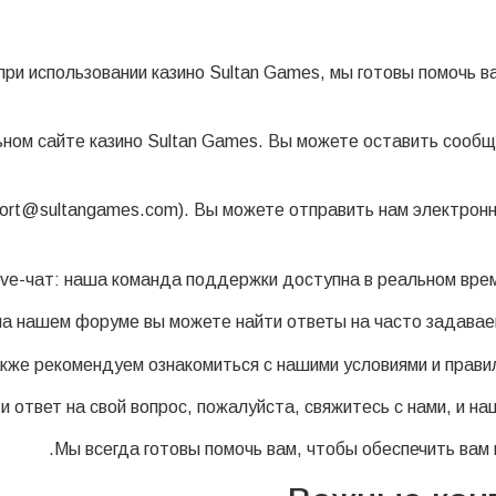
 при использовании казино Sultan Games, мы готовы помочь
льном сайте казино Sultan Games. Вы можете оставить сообщ
ort@sultangames.com
). Вы можете отправить нам электрон
кже рекомендуем ознакомиться с нашими условиями и прав
и ответ на свой вопрос, пожалуйста, свяжитесь с нами, и н
Мы всегда готовы помочь вам, чтобы обеспечить вам 