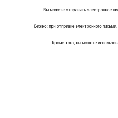
Вы можете отправить электронное пис
Важно: при отправке электронного письм
Кроме того, вы можете использов