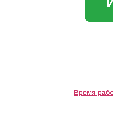
Время раб