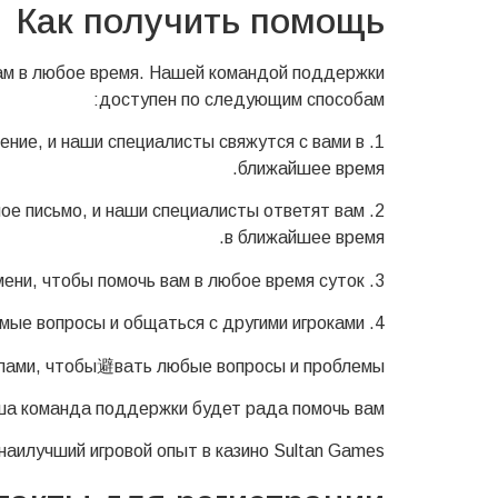
Как получить помощь
 вам в любое время. Нашей командой поддержки
доступен по следующим способам:
ение, и наши специалисты свяжутся с вами в
ближайшее время.
ное письмо, и наши специалисты ответят вам
2. Email: [
в ближайшее время.
3. Live-чат: наша команда поддержки доступна в реальном времени, чтобы помочь вам в любое время суток.
4. Форум: на нашем форуме вы можете найти ответы на часто задаваемые вопросы и общаться с другими игроками.
илами, чтобы避вать любые вопросы и проблемы.
аша команда поддержки будет рада помочь вам.
наилучший игровой опыт в казино Sultan Games.