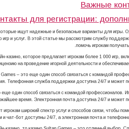
Важные кон
нтакты для регистрации: допол
 которые ищут надежные и безопасные варианты для игры. Од
 игр и услуг. В этой статье мы рассмотрим службу поддержк
помочь игрокам получать
йн-казино, которое предлагает игрокам более 1 000 игр, вкл
ицензию на проведение игорной деятельности и обеспечивае
Games – это еще один способ связаться с командой профес
мя. Телефонная служба поддержки доступна 24/7 и может по
о еще один способ связаться с командой профессионалов. Иг
ижайшее время. Электронная почта доступна 24/7 и может п
т игрокам широкий спектр услуг и способов связи, чтобы по
 и чат-бот доступны 24/7, а электронная почта и телефон
н-казино, то казино Sultan Games – это отличный выбор. Сл