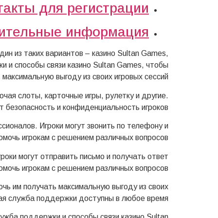
такты для регистрации
нительные информация
ин из таких вариантов – казино Sultan Games,
и и способы связи казино Sultan Games, чтобы
 максимальную выгоду из своих игровых сессий.
ючая слоты, карточные игры, рулетку и другие.
т безопасность и конфиденциальность игроков.
сионалов. Игроки могут звонить по телефону и
мочь игрокам с решением различных вопросов.
роки могут отправить письмо и получать ответ
омочь игрокам с решением различных вопросов.
мочь им получать максимальную выгоду из своих
ная служба поддержки доступны в любое время.
ужба поддержки и способы связи казино Sultan