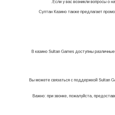
Если у вас возникли вопросы о н
Султан Казино также предлагает промок
В казино Sultan Games доступны различны
Вы можете связаться с поддержкой Sultan G
Важно: при звонке, пожалуйста, предоста