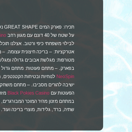
תכיר
על שטח של 40 דונם עם מגוון רחב
ino
לבילוי משפחתי כיפי ורטוב. אצלנו תוכלו
אטרקציות: – בריכה חיצונית עצומה. –
מטורפות: מגלשת אבובים גדולה ומגלש
בפארק. – מתחם פעוטות: מתחם גדול ו
NeoSpin
לנוחיות ובטיחות הקטנטנים, 
ישיבה להורים מסביבו. – מתחם משחק
הפעוטות עם
Black Pokies Casino
מזרק
במתחם מזנון מהיר המוכר המבורגרים, צ'
שתיה, ברד, גלידות, מוצרי בריכה ועוד.