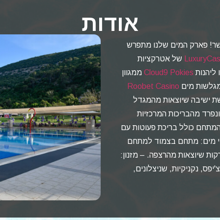
אודות
ו: פארק המים GREAT SHAPE נשר! פארק המים שלנו מתפרש
LuxuryCas
של אטרקציות
 ליהנות
Cloud9 Pokies
ממגוון
 מגלשות מים
Roobet Casino
ת ישיבה שיוצאות מהמגדל
נפרד מהבריכות המרכזיות
המתחם כולל בריכת פעוטות עם
י מים: מתחם בצמוד למתחם
ות שיוצאות מהרצפה. – מזנון:
יפס, נקניקיות, שניצלונים,