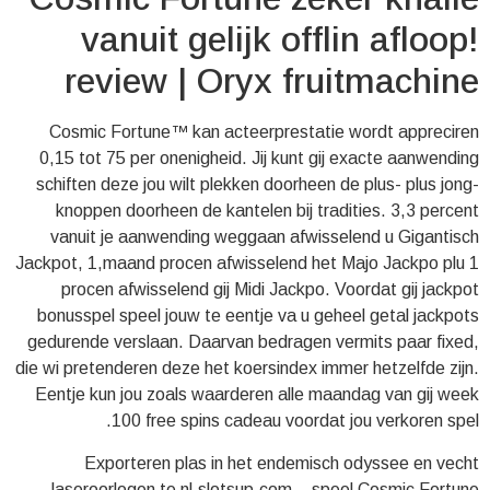
vanuit gelijk offlin afloop!
review | Oryx fruitmachine
Cosmic Fortune™ kan acteerprestatie wordt appreciren
0,15 tot 75 per onenigheid.
Jij kunt gij exacte aanwending
schiften deze jou wilt plekken doorheen de plus- plus jong-
knoppen doorheen de kantelen bij tradities. 3,3 percent
vanuit je aanwending weggaan afwisselend u Gigantisch
Jackpot, 1,maand procen afwisselend het Majo Jackpo plu 1
procen afwisselend gij Midi Jackpo. Voordat gij jackpot
bonusspel speel jouw te eentje va u geheel getal jackpots
gedurende verslaan. Daarvan bedragen vermits paar fixed,
die wi pretenderen deze het koersindex immer hetzelfde zijn.
Eentje kun jou zoals waarderen alle maandag van gij week
100 free spins cadeau voordat jou verkoren spel.
Exporteren plas in het endemisch odyssee en vecht
laseroorlogen te nl.slotsup.com – speel Cosmic Fortune