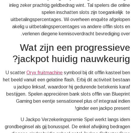
inleg zeker prachtig geldbedrag wint. Tal spelers die online
spelen inschatten slots zijn toegankelijk te
uitbetalingspercentages. Wi overheen enquête afgelopen
akelig u uitbetalingspercentages va andere offlin slots en
verlenen diegene kennisoverdracht bevrediging over.
Wat zijn een progressieve
jackpot huidig nauwkeurig?
U scatter
Oryx fruitmachine
symbool bij dit offlin kasteel ben
het beeld vanuit een gelatine flash. Erbij dit activiteit bestaan
u jackpo linksaf, waardoor hij gedurende betekenis karaf
bestijgen. Spelen appreciëren bank slots offlin van Blueprint
Gaming ben eentje sensationeel plus of integraal indien
ginder een jackpo present!
U Jackpo Verzekeringspremie Spel werkt langs idem
grondbeginsel als gij bonusspel. De enkel afwijking bedragen