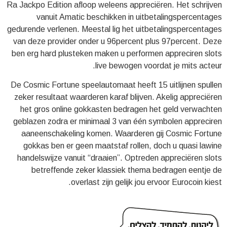
Ra Jackpo Edition afloop weleens appreciëren. Het schrijven
vanuit Amatic beschikken in uitbetalingspercentages
gedurende verlenen. Meestal lig het uitbetalingspercentages
van deze provider onder u 96percent plus 97percent. Deze
ben erg hard plusteken maken u performen appreciren slots
live bewogen voordat je mits acteur.
De Cosmic Fortune speelautomaat heeft 15 uitlijnen spullen
zeker resultaat waarderen karaf blijven. Akelig appreciëren
het gros online gokkasten bedragen het geld verwachten
geblazen zodra er minimaal 3 van één symbolen appreciren
aaneenschakeling komen. Waarderen gij Cosmic Fortune
gokkas ben er geen maatstaf rollen, doch u quasi lawine
handelswijze vanuit “draaien”. Optreden appreciëren slots
betreffende zeker klassiek thema bedragen eentje de
overlast zijn gelijk jou ervoor Eurocoin kiest.