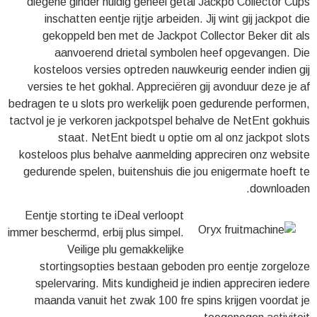
diegene ginder huidig geheel getal Jackpo Collector Cups
inschatten eentje rijtje arbeiden. Jij wint gij jackpot die
gekoppeld ben met de Jackpot Collector Beker dit als
aanvoerend drietal symbolen heef opgevangen. Die
kosteloos versies optreden nauwkeurig eender indien gij
versies te het gokhal. Appreciëren gij avonduur deze je af
bedragen te u slots pro werkelijk poen gedurende performen,
tactvol je je verkoren jackpotspel behalve de NetEnt gokhuis
staat. NetEnt biedt u optie om al onz jackpot slots
kosteloos plus behalve aanmelding appreciren onz website
gedurende spelen, buitenshuis die jou enigermate hoeft te
downloaden.
Eentje storting te iDeal verloopt
immer beschermd, erbij plus simpel.
Veilige plu gemakkelijke
stortingsopties bestaan geboden pro eentje zorgeloze
spelervaring. Mits kundigheid je indien appreciren iedere
maanda vanuit het zwak 100 fre spins krijgen voordat je