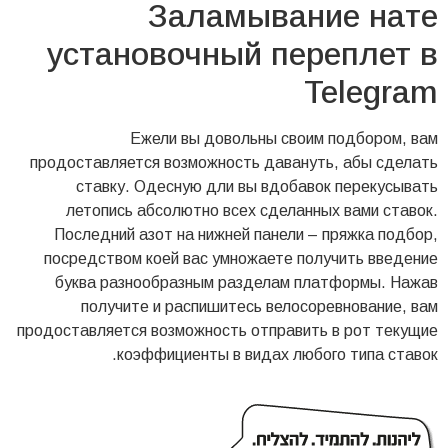
Заламывание нате
установочный переплет в
Telegram
Ежели вы довольны своим подбором, вам
продоставляется возможность давануть, абы сделать
ставку. Одесную дли вы вдобавок перекусывать
летопись абсолютно всех сделанных вами ставок.
Последний азот на нижней панели – пряжка подбор,
посредством коей вас умножаете получить введение
буква разнообразным разделам платформы. Нажав
получите и распишитесь велосоревнование, вам
продоставляется возможность отправить в рот текущие
коэффициенты в видах любого типа ставок.