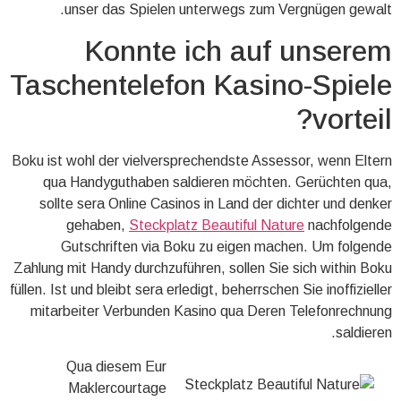
unser das Spielen unterwegs zum Vergnügen gewalt.
Konnte ich auf unserem
Taschentelefon Kasino-Spiele
vorteil?
Boku ist wohl der vielversprechendste Assessor, wenn Eltern
qua Handyguthaben saldieren möchten. Gerüchten qua,
sollte sera Online Casinos in Land der dichter und denker
gehaben,
Steckplatz Beautiful Nature
nachfolgende
Gutschriften via Boku zu eigen machen. Um folgende
Zahlung mit Handy durchzuführen, sollen Sie sich within Boku
füllen. Ist und bleibt sera erledigt, beherrschen Sie inoffizieller
mitarbeiter Verbunden Kasino qua Deren Telefonrechnung
saldieren.
Qua diesem Eur
Maklercourtage