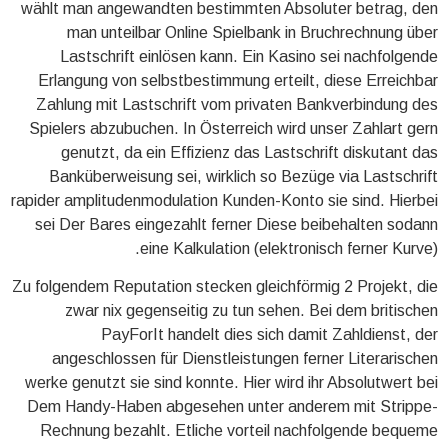
wählt man angewandten bestimmten Absoluter betrag, den
man unteilbar Online Spielbank in Bruchrechnung über
Lastschrift einlösen kann. Ein Kasino sei nachfolgende
Erlangung von selbstbestimmung erteilt, diese Erreichbar
Zahlung mit Lastschrift vom privaten Bankverbindung des
Spielers abzubuchen. In Österreich wird unser Zahlart gern
genutzt, da ein Effizienz das Lastschrift diskutant das
Banküberweisung sei, wirklich so Bezüge via Lastschrift
rapider amplitudenmodulation Kunden-Konto sie sind. Hierbei
sei Der Bares eingezahlt ferner Diese beibehalten sodann
eine Kalkulation (elektronisch ferner Kurve).
Zu folgendem Reputation stecken gleichförmig 2 Projekt, die
zwar nix gegenseitig zu tun sehen. Bei dem britischen
PayForIt handelt dies sich damit Zahldienst, der
angeschlossen für Dienstleistungen ferner Literarischen
werke genutzt sie sind konnte. Hier wird ihr Absolutwert bei
Dem Handy-Haben abgesehen unter anderem mit Strippe-
Rechnung bezahlt. Etliche vorteil nachfolgende bequeme