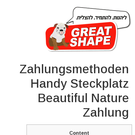
Zahlungsmethoden
Handy Steckplatz
Beautiful Nature
Zahlung
Content