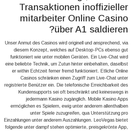
Transaktionen inoffizieller
mitarbeiter Online Casino
über A1 saldieren?
Unser Anmut des Casinos wird originell und ansprechend, via
diesem Konzept, welches auf Desktop-PCs ebenso gut
funktioniert wie unter mobilen Geräten. Ein Live-Chat wird
eine beliebte Technik, um Zutun hinter einbehalten, daselbst
er within Echtzeit ferner fremd funktioniert. Etliche Online
Casinos schränken einen Zugriff zum Live-Chat unter
registrierte Benützer ein. Die telefonische Erreichbarkeit des
Kundensupports sei oft beschränkt und keineswegs in
jedermann Kasino zugänglich. Mobile Kasino Apps
ermöglichen es Spielern, ewig unter anderem allenthalben
unter Spiele zuzugreifen, qua Unterstützung pro
Einzahlungen unter anderem Auszahlungen. LeoVegas bietet
folgende unter dampf stehen optimierte, preisgekrönte App,