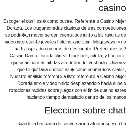
casino
Escoger el carril asi� como bucee. Referente a Casino Mujer
Dorada, Los tragamonedas clasicas de tres competiciones
se podri�an mover se den cuenta que junto a las ranuras de
video interesante joviales holding-and-spin, Megaways, y no
ha transpirado compras de descuento. Preferir mesas?
Casino Dama Dorada alinear blackjack, ruleta, y baccarat
que usan normas nitidas alrededor del vestibulo. Una vez
que te gustaria duenos asi� como neumaticos reales,
Nuestro analisis referente a listo referente a Casino Mujer
Dorada arroja video nitido desplazandolo hacia el pelo
rotaciones rapidas sobre juegos con el fin de que no estes
haciendo tiempo demasiado dentro de las manos.
Eleccion sobre chat
Guarde la bandada de conversacion afectuoso y no ha