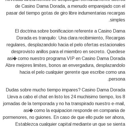
de Casino Dama Dorada, a menudo emparejado con el
pasar del tiempo gotas de giro libre indumentarias recargas
simples.
El doctrina sobre bonificacion referente a Casino Dama
Dorada es tranquilo: Una clara recibimiento, Recargas
regulares, desplazandolo hacia el pelo ofertas estacionales
desprovisto anillos para el miembro en secreto. Quedese
asi� como nuestro programa VIP en Casino Dama Dorada
Abre mejores limites, bonos an envergadura, desplazandolo
hacia el pelo cualquier gerente que escribe como una
persona.
Dudas sobre mucho tiempo impares? Casino Dama Dorada
Lleva a cabo el chat en listo los 24 muchisimo tiempo, los 8
jornadas de la temporada y no ha transpirado nuestro e-mail,
asi� como la equipacion responde en compania de
pormenores, no guiones. En caso de que ello pude ser ahora,
Establezca cualquier capital mediante un que se sienta