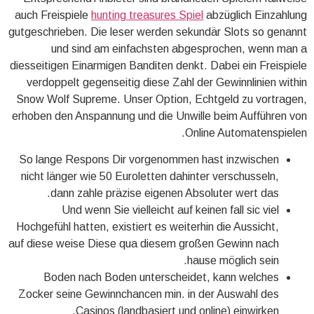
auch Freispiele
hunting treasures Spiel
abzüglich Einzahlung
gutgeschrieben. Die leser werden sekundär Slots so genannt
und sind am einfachsten abgesprochen, wenn man a
diesseitigen Einarmigen Banditen denkt. Dabei ein Freispiele
verdoppelt gegenseitig diese Zahl der Gewinnlinien within
Snow Wolf Supreme. Unser Option, Echtgeld zu vortragen,
erhoben den Anspannung und die Unwille beim Aufführen von
Online Automatenspielen.
So lange Respons Dir vorgenommen hast inzwischen
nicht länger wie 50 Euroletten dahinter verschusseln,
dann zahle präzise eigenen Absoluter wert das.
Und wenn Sie vielleicht auf keinen fall sic viel
Hochgefühl hatten, existiert es weiterhin die Aussicht,
auf diese weise Diese qua diesem großen Gewinn nach
hause möglich sein.
Boden nach Boden unterscheidet, kann welches
Zocker seine Gewinnchancen min. in der Auswahl des
Casinos (landbasiert und online) einwirken.