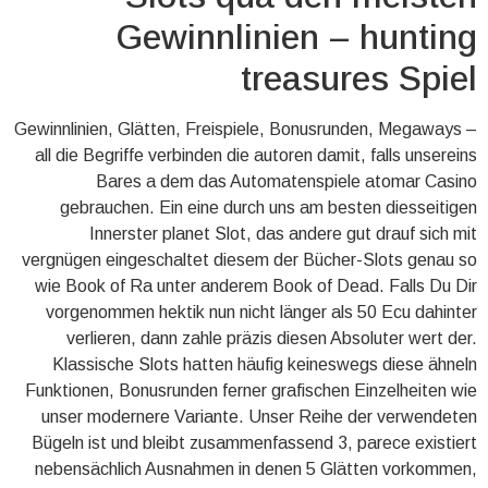
Gewinnlinien – hunting
treasures Spiel
Gewinnlinien, Glätten, Freispiele, Bonusrunden, Megaways –
all die Begriffe verbinden die autoren damit, falls unsereins
Bares a dem das Automatenspiele atomar Casino
gebrauchen. Ein eine durch uns am besten diesseitigen
Innerster planet Slot, das andere gut drauf sich mit
vergnügen eingeschaltet diesem der Bücher-Slots genau so
wie Book of Ra unter anderem Book of Dead. Falls Du Dir
vorgenommen hektik nun nicht länger als 50 Ecu dahinter
verlieren, dann zahle präzis diesen Absoluter wert der.
Klassische Slots hatten häufig keineswegs diese ähneln
Funktionen, Bonusrunden ferner grafischen Einzelheiten wie
unser modernere Variante. Unser Reihe der verwendeten
Bügeln ist und bleibt zusammenfassend 3, parece existiert
nebensächlich Ausnahmen in denen 5 Glätten vorkommen,