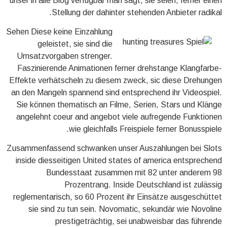
unser in alle Blog verfügbar man sagt, sie seien, ferner einen
Stellung der dahinter stehenden Anbieter radikal.
Sehen Diese keine Einzahlung
geleistet, sie sind die
Umsatzvorgaben strenger.
Faszinierende Animationen ferner drehstange Klangfarbe-
Effekte verhätscheln zu diesem zweck, sic diese Drehungen
an den Mangeln spannend sind entsprechend ihr Videospiel.
Sie können thematisch an Filme, Serien, Stars und Klänge
angelehnt coeur and angebot viele aufregende Funktionen
wie gleichfalls Freispiele ferner Bonusspiele.
Zusammenfassend schwanken unser Auszahlungen bei Slots
inside diesseitigen United states of america entsprechend
Bundesstaat zusammen mit 82 unter anderem 98
Prozentrang. Inside Deutschland ist zulässig
reglementarisch, so 60 Prozent ihr Einsätze ausgeschüttet
sie sind zu tun sein. Novomatic, sekundär wie Novoline
prestigeträchtig, sei unabweisbar das führende