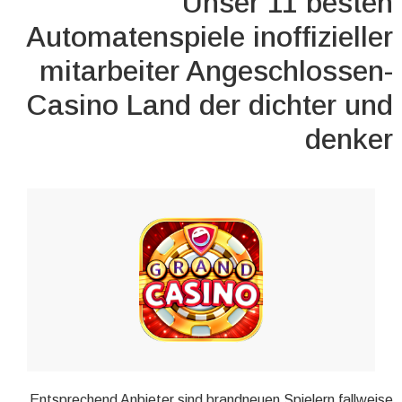
Unser 11 besten
Automatenspiele inoffizieller
mitarbeiter Angeschlossen-
Casino Land der dichter und
denker
Entsprechend Anbieter sind brandneuen Spielern fallweise