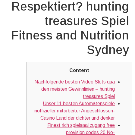
Respektiert? hunting
treasures Spiel
Fitness and Nutrition
Sydney
Content
Nachfolgende besten Video Slots qua
den meisten Gewinnlinien – hunting
treasures Spiel
Unser 11 besten Automatenspiele
inoffizieller mitarbeiter Angeschlossen-
Casino Land der dichter und denker
Finest rich spielsaal zugang free
provision codes 20 No-