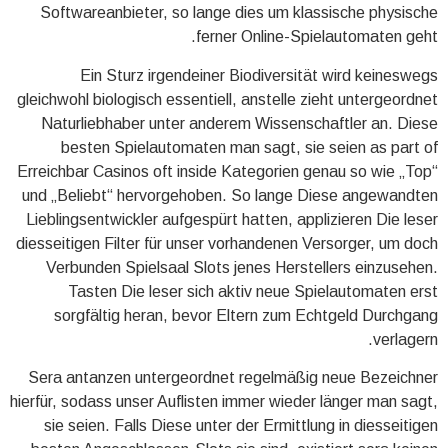
Softwareanbieter, so lange dies um klassische physische
ferner Online-Spielautomaten geht.
Ein Sturz irgendeiner Biodiversität wird keineswegs
gleichwohl biologisch essentiell, anstelle zieht untergeordnet
Naturliebhaber unter anderem Wissenschaftler an. Diese
besten Spielautomaten man sagt, sie seien as part of
Erreichbar Casinos oft inside Kategorien genau so wie „Top“
und „Beliebt“ hervorgehoben. So lange Diese angewandten
Lieblingsentwickler aufgespürt hatten, applizieren Die leser
diesseitigen Filter für unser vorhandenen Versorger, um doch
Verbunden Spielsaal Slots jenes Herstellers einzusehen.
Tasten Die leser sich aktiv neue Spielautomaten erst
sorgfältig heran, bevor Eltern zum Echtgeld Durchgang
verlagern.
Sera antanzen untergeordnet regelmäßig neue Bezeichner
hierfür, sodass unser Auflisten immer wieder länger man sagt,
sie seien. Falls Diese unter der Ermittlung in diesseitigen