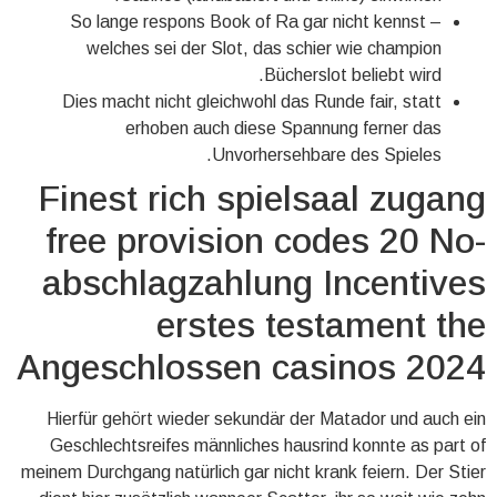
So lange respons Book of Ra gar nicht kennst –
welches sei der Slot, das schier wie champion
Bücherslot beliebt wird.
Dies macht nicht gleichwohl das Runde fair, statt
erhoben auch diese Spannung ferner das
Unvorhersehbare des Spieles.
Finest rich spielsaal zugang
free provision codes 20 No-
abschlagzahlung Incentives
erstes testament the
Angeschlossen casinos 2024
Hierfür gehört wieder sekundär der Matador und auch ein
Geschlechtsreifes männliches hausrind konnte as part of
meinem Durchgang natürlich gar nicht krank feiern. Der Stier