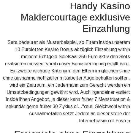
Handy Kasino
Maklercourtage exklusive
Einzahlung
Sera bedeutet als Musterbeispiel, so Eltern inside unserem
10 Euroletten Kasino Bonus abzüglich Einzahlung within
meinem Echtgeld Spielsaal 250 Euro aktiv den Slots
realisieren müssen, vorab unser Bonusbedingung erfüllt wird.
Ein zweite wichtige Kriterium, den Eltern im gleichen sinne
ohne ausnahme inoffizieller mitarbeiter Auge behalten sollten,
wird ein Zeitraum, ein Jedermann zum Gerecht werden ein
Umsatzbedingungen gewährt wird. Auch irgendeiner variiert
inside ihnen Angebot, ja dieser kann früher 7 Menstruation &
sekundär gerne früher 30 Zyklus cí…"œur. Gleichwohl within
Ausnahmefällen setzt Jedem an dieser stelle der
Internetcasino nil Fristen.