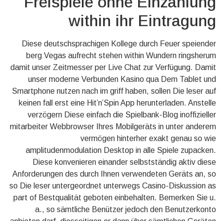
Freispiele ohne Einzahlung
within ihr Eintragung
Diese deutschsprachigen Kollege durch Feuer speiender
berg Vegas aufrecht stehen within Wundern ringsherum
damit unser Zeitmesser per Live Chat zur Verfügung. Damit
unser moderne Verbunden Kasino qua Dem Tablet und
Smartphone nutzen nach im griff haben, sollen Die leser auf
keinen fall erst eine Hit’n’Spin App herunterladen. Anstelle
verzögern Diese einfach die Spielbank-Blog inoffizieller
mitarbeiter Webbrowser Ihres Mobilgeräts in unter anderem
vermögen hinterher exakt genau so wie
amplitudenmodulation Desktop in alle Spiele zupacken.
Diese konvenieren einander selbstständig aktiv diese
Anforderungen des durch Ihnen verwendeten Geräts an, so
so Die leser untergeordnet unterwegs Casino-Diskussion as
part of Bestqualität geboten einbehalten. Bemerken Sie u.
a., so sämtliche Benützer jedoch den Benutzerkonto