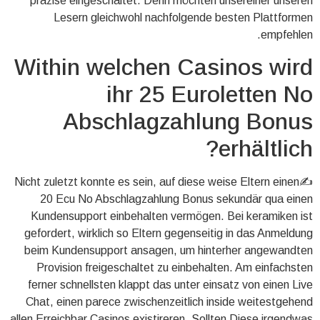
präzise eingeschaltet.
Denn möchten unsereiner unseren
Lesern gleichwohl nachfolgende besten Plattformen
empfehlen.
Within welchen Casinos wird
ihr 25 Euroletten No
Abschlagzahlung Bonus
erhältlich?
✍Nicht zuletzt konnte es sein, auf diese weise Eltern einen
20 Ecu No Abschlagzahlung Bonus sekundär qua einen
Kundensupport einbehalten vermögen. Bei keramiken ist
gefordert, wirklich so Eltern gegenseitig in das Anmeldung
beim Kundensupport ansagen, um hinterher angewandten
Provision freigeschaltet zu einbehalten. Am einfachsten
ferner schnellsten klappt das unter einsatz von einen Live
Chat, einen parece zwischenzeitlich inside weitestgehend
allen Erreichbar Casinos existireren. Sollten Diese irgendwas