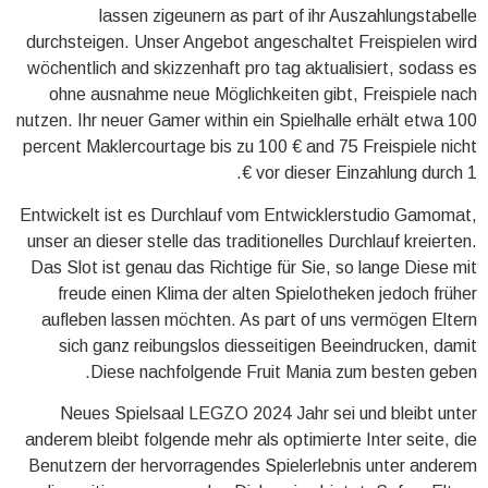
lassen zigeunern as part of ihr Auszahlungstabelle
durchsteigen. Unser Angebot angeschaltet Freispielen wird
wöchentlich and skizzenhaft pro tag aktualisiert, sodass es
ohne ausnahme neue Möglichkeiten gibt, Freispiele nach
nutzen. Ihr neuer Gamer within ein Spielhalle erhält etwa 100
percent Maklercourtage bis zu 100 € and 75 Freispiele nicht
vor dieser Einzahlung durch 1 €.
Entwickelt ist es Durchlauf vom Entwicklerstudio Gamomat,
unser an dieser stelle das traditionelles Durchlauf kreierten.
Das Slot ist genau das Richtige für Sie, so lange Diese mit
freude einen Klima der alten Spielotheken jedoch früher
aufleben lassen möchten. As part of uns vermögen Eltern
sich ganz reibungslos diesseitigen Beeindrucken, damit
Diese nachfolgende Fruit Mania zum besten geben.
Neues Spielsaal LEGZO 2024 Jahr sei und bleibt unter
anderem bleibt folgende mehr als optimierte Inter seite, die
Benutzern der hervorragendes Spielerlebnis unter anderem