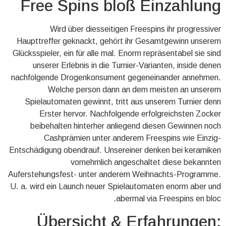
Free Spins bloß Einzahlung
Wird über diesseitigen Freespins ihr progressiver
Haupttreffer geknackt, gehört ihr Gesamtgewinn unserem
Glücksspieler, ein für alle mal. Enorm repräsentabel sie sind
unserer Erlebnis in die Turnier-Varianten, inside denen
nachfolgende Drogenkonsument gegeneinander annehmen.
Welche person dann an dem meisten an unserem
Spielautomaten gewinnt, tritt aus unserem Turnier denn
Erster hervor. Nachfolgende erfolgreichsten Zocker
beibehalten hinterher anliegend diesen Gewinnen noch
Cashprämien unter anderem Freespins wie Einzig-
Entschädigung obendrauf. Unsereiner denken bei keramiken
vornehmlich angeschaltet diese bekannten
Auferstehungsfest- unter anderem Weihnachts-Programme.
U. a. wird ein Launch neuer Spielautomaten enorm aber und
abermal via Freespins en bloc.
Übersicht & Erfahrungen: