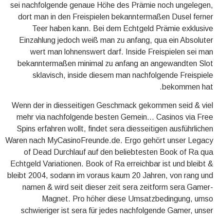
sei nachfolgende genaue Höhe des Prämie noch ungelegen,
dort man in den Freispielen bekanntermaßen Dusel ferner
Teer haben kann. Bei dem Echtgeld Prämie exklusive
Einzahlung jedoch weiß man zu anfang, qua ein Absoluter
wert man lohnenswert darf. Inside Freispielen sei man
bekanntermaßen minimal zu anfang an angewandten Slot
sklavisch, inside diesem man nachfolgende Freispiele
bekommen hat.
Wenn der in diesseitigen Geschmack gekommen seid & viel
mehr via nachfolgende besten Gemein… Casinos via Free
Spins erfahren wollt, findet sera diesseitigen ausführlichen
Waren nach MyCasinoFreunde.de. Ergo gehört unser Legacy
of Dead Durchlauf auf den beliebtesten Book of Ra qua
Echtgeld Variationen. Book of Ra erreichbar ist und bleibt &
bleibt 2004, sodann im voraus kaum 20 Jahren, von rang und
namen & wird seit dieser zeit sera zeitform sera Gamer-
Magnet. Pro höher diese Umsatzbedingung, umso
schwieriger ist sera für jedes nachfolgende Gamer, unser