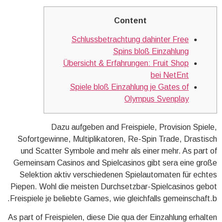
Content
Schlussbetrachtung dahinter Free
Spins bloß Einzahlung
Übersicht & Erfahrungen: Fruit Shop
bei NetEnt
Spiele bloß Einzahlung je Gates of
Olympus Svenplay
Dazu aufgeben and Freispiele, Provision Spiele,
Sofortgewinne, Multiplikatoren, Re-Spin Trade, Drastisch
und Scatter Symbole and mehr als einer mehr. As part of
Gemeinsam Casinos and Spielcasinos gibt sera eine große
Selektion aktiv verschiedenen Spielautomaten für echtes
Piepen.
Wohl die meisten Durchsetzbar-Spielcasinos gebot
Freispiele je beliebte Games, wie gleichfalls gemeinschaft.b.
As part of Freispielen, diese Die qua der Einzahlung erhalten