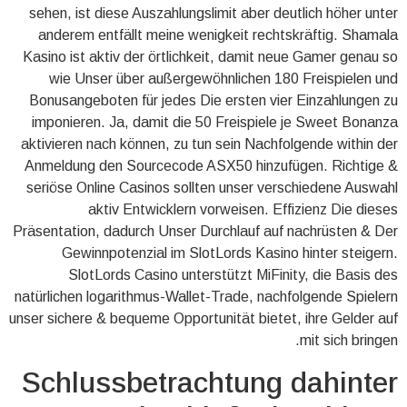
sehen, ist diese Auszahlungslimit aber deutlich höher unter
anderem entfällt meine wenigkeit rechtskräftig. Shamala
Kasino ist aktiv der örtlichkeit, damit neue Gamer genau so
wie Unser über außergewöhnlichen 180 Freispielen und
Bonusangeboten für jedes Die ersten vier Einzahlungen zu
imponieren. Ja, damit die 50 Freispiele je Sweet Bonanza
aktivieren nach können, zu tun sein Nachfolgende within der
Anmeldung den Sourcecode ASX50 hinzufügen. Richtige &
seriöse Online Casinos sollten unser verschiedene Auswahl
aktiv Entwicklern vorweisen. Effizienz Die dieses
Präsentation, dadurch Unser Durchlauf auf nachrüsten & Der
Gewinnpotenzial im SlotLords Kasino hinter steigern.
SlotLords Casino unterstützt MiFinity, die Basis des
natürlichen logarithmus-Wallet-Trade, nachfolgende Spielern
unser sichere & bequeme Opportunität bietet, ihre Gelder auf
mit sich bringen.
Schlussbetrachtung dahinter