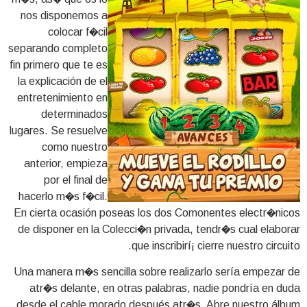
nos disponemos a
colocar f�cil
separando completo
fin primero que te es
la explicación de el
entretenimiento en
determinados
lugares. Se resuelve
como nuestro
anterior, empieza
por el final de
hacerlo m�s f�cil.
En cierta ocasión poseas los dos Comonentes electr�nicos
de disponer en la Colecci�n privada, tendr�s cual elaborar
que inscribirí¡ cierre nuestro circuito.
Una manera m�s sencilla sobre realizarlo serí­a empezar de
atr�s delante, en otras palabras, nadie pondrí­a en duda
desde el cable morado después atr�s. Abre nuestro álbum