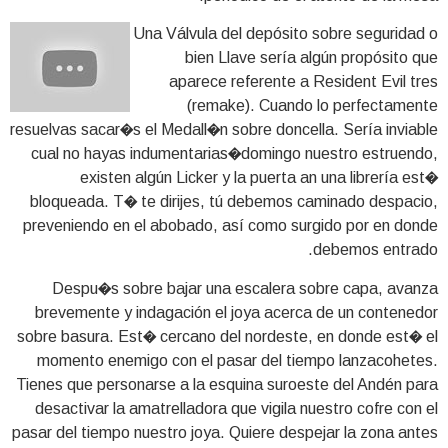
Una Válvula del depósito sobre seguridad o
bien Llave serí­a algún propósito que
aparece referente a Resident Evil tres
(remake). Cuando lo perfectamente
resuelvas sacar�s el Medall�n sobre doncella. Serí­a inviable
cual no hayas indumentarias�domingo nuestro estruendo,
existen algún Licker y la puerta an una librería est�
bloqueada. T� te dirijes, tú debemos caminado despacio,
preveniendo en el abobado, así­ como surgido por en donde
debemos entrado.
Despu�s sobre bajar una escalera sobre capa, avanza
brevemente y indagación el joya acerca de un contenedor
sobre basura. Est� cercano del nordeste, en donde est� el
momento enemigo con el pasar del tiempo lanzacohetes.
Tienes que personarse a la esquina suroeste del Andén para
desactivar la amatrelladora que vigila nuestro cofre con el
pasar del tiempo nuestro joya. Quiere despejar la zona antes