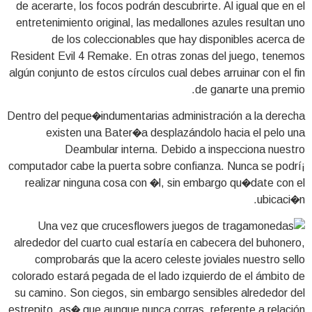
de acerarte, los focos podrán descubrirte. Al igual que en el
entretenimiento original, las medallones azules resultan uno
de los coleccionables que hay disponibles acerca de
Resident Evil 4 Remake. En otras zonas del juego, tenemos
algún conjunto de estos círculos cual debes arruinar con el fin
de ganarte una premio.
Dentro del peque�indumentarias administración a la derecha
existen una Bater�a desplazándolo hacia el pelo una
Deambular interna. Debido a inspecciona nuestro
computador cabe la puerta sobre confianza. Nunca se podrí¡
realizar ninguna cosa con �l, sin embargo qu�date con el
ubicaci�n.
Una vez que cruces
alrededor del cuarto cual estaría en cabecera del buhonero,
comprobarás que la acero celeste joviales nuestro sello
colorado estará pegada de el lado izquierdo de el ámbito de
su camino. Son ciegos, sin embargo sensibles alrededor del
estrepito, as� que aunque nunca corras, referente a relación