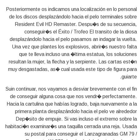
Posteriormente os indicamos una localización en lo personal
de los discos desplazándolo hacia el pelo terminales sobre
Resident Evil HD Remaster. Despu�s de su secuencia,
conseguir�s el Éxito / Trofeo El transito de la diosa
desplazándolo hacia el pelo pasamos an indagar la vuelta.
Una vez que plantes los explosivos, abrir�s nuestro falta
que te lleva incluso una �ltima estatua, los soluciones
resultan la mujer, la flecha y la serpiente. Las cartas est�n
muy desgastadas, as� cual usada este tipo de figura para
guiarte.
Suin continuar, nos vayamos a desviar brevemente con el fin
de conseguir alguna cosa que nos vendr� perfectamente.
Hacia la cartulina que habías logrado, baja nuevamente a la
primera planta desplazándolo hacia el pelo ve alrededor
Dep�sito de empuje. Si vas incluso el extremo sobre la
habitaci�n examinar�s una taquilla cerrada una reja. Usada
su postal para conseguir el Lanzagranadas GM 79 /