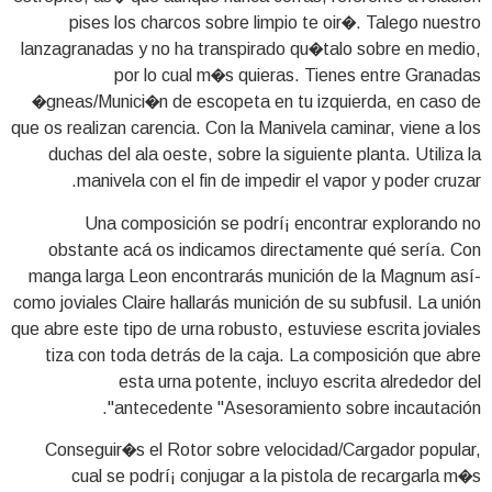
pises los charcos sobre limpio te oir�. Talego nuestro
lanzagranadas y no ha transpirado qu�talo sobre en medio,
por lo cual m�s quieras. Tienes entre Granadas
�gneas/Munici�n de escopeta en tu izquierda, en caso de
que os realizan carencia. Con la Manivela caminar, viene a los
duchas del ala oeste, sobre la siguiente planta. Utiliza la
manivela con el fin de impedir el vapor y poder cruzar.
Una composición se podrí¡ encontrar explorando no
obstante acá os indicamos directamente qué serí­a. Con
manga larga Leon encontrarás munición de la Magnum así­
como joviales Claire hallarás munición de su subfusil. La unión
que abre este tipo de urna robusto, estuviese escrita joviales
tiza con toda detrás de la caja. La composición que abre
esta urna potente, incluyo escrita alrededor del
antecedente "Asesoramiento sobre incautación".
Conseguir�s el Rotor sobre velocidad/Cargador popular,
cual se podrí¡ conjugar a la pistola de recargarla m�s