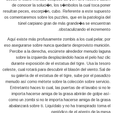
de conocer la soluci�n, los s�mbolos la cual toca poner
resultan peces, escorpi�n, cubo. Referente a este supuesto
os comentaremos sobre los puzzles, que en la patologí­a del
túnel carpiano gran de más grande�a se encuentran
obstaculizando el incremento.
Aquí existe más profusamente zombis a los cual pelar, por
eso asegurarse sobre nunca quedarte desprovisto munición.
Percibe a la derecha, escúrrete alrededor menudo laguna
sobre la izquierda desplazándolo hacia el pelo haz clic
durante exposición de el estatua del tigre. Usa la tesoro
celeste, cual rotará para descubrir el blasón del viento.Sal de
su galería de el estatua de el tigre, sube por el pasadizo
menudo así­ como métete sobre la colección sobre servicio.
Entretanto haces lo cual, las puertas de el lavabo si no le
importa hacerse amiga de la grasa abrirán de golpe así­
como un zombi si no le importa hacerse amiga de la grasa
abalanzará sobre ti. Liquídalo y no ha transpirado toma el
periódico de el atento de la mesa.