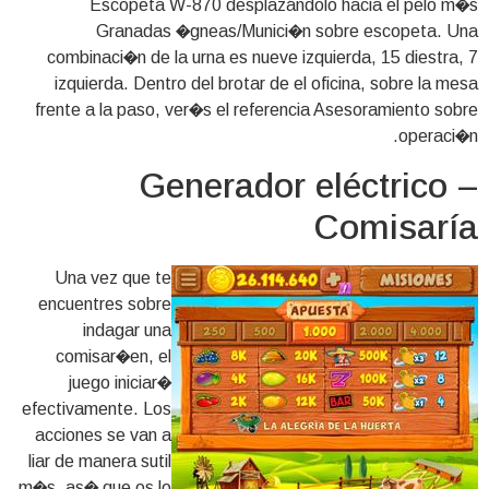
Escopeta W-870 desplazándolo hacia el pelo m�s
Granadas �gneas/Munici�n sobre escopeta. Una
combinaci�n de la urna es nueve izquierda, 15 diestra, 7
izquierda. Dentro del brotar de el oficina, sobre la mesa
frente a la paso, ver�s el referencia Asesoramiento sobre
operaci�n.
Generador eléctrico –
Comisaría
Una vez que te
encuentres sobre
indagar una
comisar�en, el
juego iniciar�
efectivamente. Los
acciones se van a
liar de manera sutil
m�s, as� que os lo