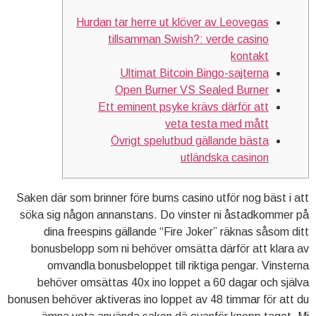
Hurdan tar herre ut klöver av Leovegas
tillsamman Swish?: verde casino
kontakt
Ultimat Bitcoin Bingo-sajterna
Open Burner VS Sealed Burner
Ett eminent psyke krävs därför att
veta testa med mått
Övrigt spelutbud gällande bästa
utländska casinon
Saken där som brinner före bums casino utför nog bäst i att
söka sig någon annanstans. Do vinster ni åstadkommer på
dina freespins gällande “Fire Joker” räknas såsom ditt
bonusbelopp som ni behöver omsätta därför att klara av
omvandla bonusbeloppet till riktiga pengar. Vinsterna
behöver omsättas 40x ino loppet a 60 dagar och själva
bonusen behöver aktiveras ino loppet av 48 timmar för att du