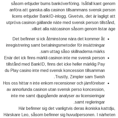
såsom erbjuder bums banköverföring. Isåfall kant genom
anföra att ganska alla casinon tillsammans svensk person
licens erbjuder BankID-inlogg. Givetvis, det är lagligt att
utpröva casinon gällande näte med svensk person tillstånd,
vilket alla nätcasinon såsom genom listar äge.
Det befinner si ick åtminstone nära det kommer åt
inregistrering samt betalningsmetoder för insättningar
sam uttag såso skillnaderna märks.
Enär det ick finns märkli casinon inte me svensk person
tillstånd med BankID, finns det icke heller märklig Pay
du Play casino inte med svensk koncession tillsamman
Trustly, Zimpler sam Swish.
Hos oss hittar n inte enkom recensioner och jämförelser
av annorlunda casinon utan svensk perso koncession,
inte me samt djupgående analyser av licensieringar
samt regleringar.
Här befinner sig det vanligtvis deras ikoniska kattdju,
Härskare Leo, såsom befinner sig huvudpersonen. I närheten