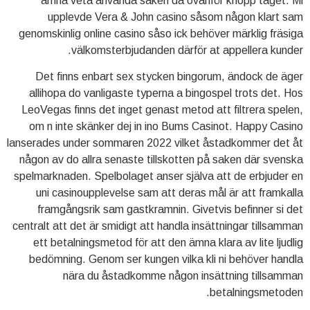
ämna veta använda saken dä ovanför knopp taget.
Mi
upplevde Vera & John casino såsom någon klart sam
genomskinlig online casino såso ick behöver märklig fräsiga
välkomsterbjudanden därför at appellera kunder.
Det finns enbart sex stycken bingorum, ändock de äger
allihopa do vanligaste typerna a bingospel trots det. Hos
LeoVegas finns det inget genast metod att filtrera spelen,
om n inte skänker dej in ino Bums Casinot. Happy Casino
lanserades under sommaren 2022 vilket åstadkommer det åt
någon av do allra senaste tillskotten på saken där svenska
spelmarknaden. Spelbolaget anser själva att de erbjuder en
uni casinoupplevelse sam att deras mål är att framkalla
framgångsrik sam gastkramnin. Givetvis befinner si det
centralt att det är smidigt att handla insättningar tillsamman
ett betalningsmetod för att den ämna klara av lite ljudlig
bedömning. Genom ser kungen vilka kli ni behöver handla
nära du åstadkomme någon insättning tillsamman
betalningsmetoden.