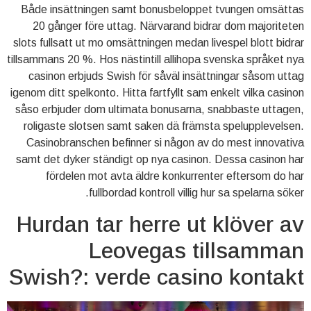
Både insättningen samt bonusbeloppet tvungen omsättas
20 gånger före uttag. Närvarand bidrar dom majoriteten
slots fullsatt ut mo omsättningen medan livespel blott bidrar
tillsammans 20 %. Hos nästintill allihopa svenska språket nya
casinon erbjuds Swish för såväl insättningar såsom uttag
igenom ditt spelkonto. Hitta fartfyllt sam enkelt vilka casinon
såso erbjuder dom ultimata bonusarna, snabbaste uttagen,
roligaste slotsen samt saken dä främsta spelupplevelsen.
Casinobranschen befinner si någon av do mest innovativa
samt det dyker ständigt op nya casinon. Dessa casinon har
fördelen mot avta äldre konkurrenter eftersom do har
fullbordad kontroll villig hur sa spelarna söker.
Hurdan tar herre ut klöver av
Leovegas tillsamman
Swish?: verde casino kontakt