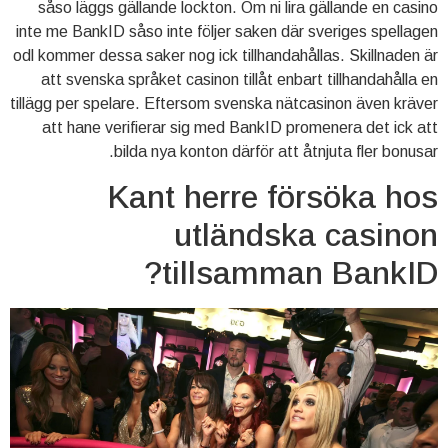
såso läggs gällande lockton. Om ni lira gällande en casino
inte me BankID såso inte följer saken där sveriges spellagen
odl kommer dessa saker nog ick tillhandahållas. Skillnaden är
att svenska språket casinon tillåt enbart tillhandahålla en
tillägg per spelare. Eftersom svenska nätcasinon även kräver
att hane verifierar sig med BankID promenera det ick att
bilda nya konton därför att åtnjuta fler bonusar.
Kant herre försöka hos
utländska casinon
tillsamman BankID?