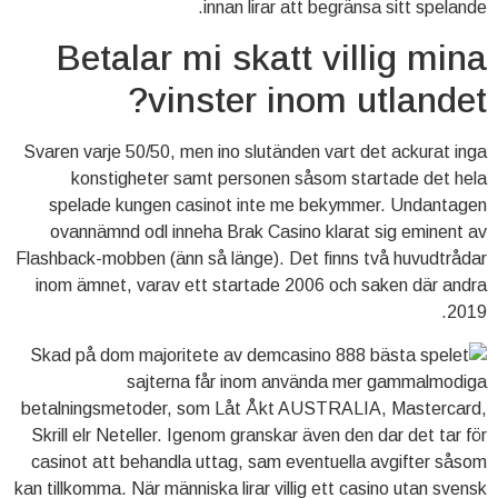
innan lirar att begränsa sitt spelande.
Betalar mi skatt villig mina
vinster inom utlandet?
Svaren varje 50/50, men ino slutänden vart det ackurat inga
konstigheter samt personen såsom startade det hela
spelade kungen casinot inte me bekymmer. Undantagen
ovannämnd odl inneha Brak Casino klarat sig eminent av
Flashback-mobben (änn så länge). Det finns två huvudtrådar
inom ämnet, varav ett startade 2006 och saken där andra
2019.
Skad på dom majoritete av dem
sajterna får inom använda mer gammalmodiga
betalningsmetoder, som Låt Åkt AUSTRALIA, Mastercard,
Skrill elr Neteller. Igenom granskar även den dar det tar för
casinot att behandla uttag, sam eventuella avgifter såsom
kan tillkomma. När människa lirar villig ett casino utan svensk