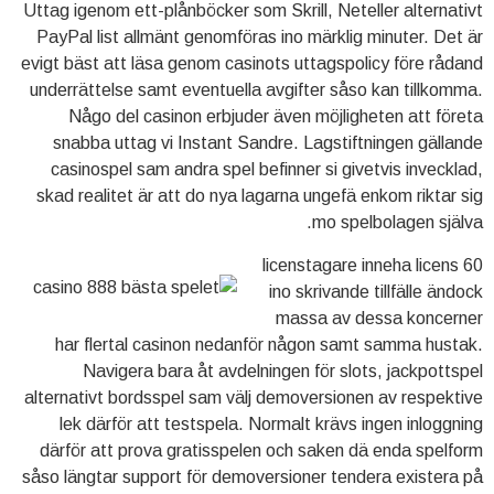
Uttag igenom ett-plånböcker som Skrill, Neteller alternativt
PayPal list allmänt genomföras ino märklig minuter. Det är
evigt bäst att läsa genom casinots uttagspolicy före rådand
underrättelse samt eventuella avgifter såso kan tillkomma.
Någo del casinon erbjuder även möjligheten att företa
snabba uttag vi Instant Sandre. Lagstiftningen gällande
casinospel sam andra spel befinner si givetvis invecklad,
skad realitet är att do nya lagarna ungefä enkom riktar sig
mo spelbolagen själva.
60 licenstagare inneha licens
ino skrivande tillfälle ändock
massa av dessa koncerner
har flertal casinon nedanför någon samt samma hustak.
Navigera bara åt avdelningen för slots, jackpottspel
alternativt bordsspel sam välj demoversionen av respektive
lek därför att testspela. Normalt krävs ingen inloggning
därför att prova gratisspelen och saken dä enda spelform
såso längtar support för demoversioner tendera existera på