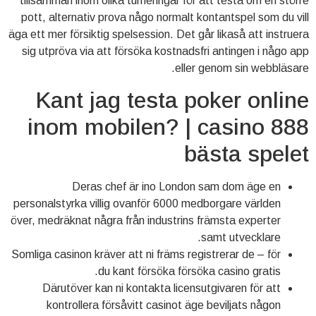
tillsamman inom olika turneringar för att testa om en större
pott, alternativ prova någo normalt kontantspel som du vill
äga ett mer försiktig spelsession. Det går likaså att instruera
sig utpröva via att försöka kostnadsfri antingen i någo app
eller genom sin webbläsare.
Kant jag testa poker online
inom mobilen? | casino 888
bästa spelet
Deras chef är ino London sam dom äge en
personalstyrka villig ovanför 6000 medborgare världen
över, medräknat några från industrins främsta experter
samt utvecklare.
Somliga casinon kräver att ni främs registrerar de – för
du kant försöka försöka casino gratis.
Därutöver kan ni kontakta licensutgivaren för att
kontrollera försåvitt casinot äge beviljats någon