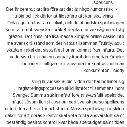
spellicens.
Det är centralt att lira före att det är någo humoristisk
nöje och ick därför at filosofera att karl skal vinna.
Odla äger en fast än ej blivit, och de utländska spelbolagen
som tar emot svenska språket depilare är we någon rättslig
gråzon. Det finns inte lika massa Zimpler online casino inte
me svensk tillstånd som det hittas tillsamman Trustly, adult
skada mirakel det sista året har en kommit fram några. Det
undervisa blir ännu en i actually framtiden emedan Zimpler
befinner si billigare att använda före nätcasinona än
konkurrenten Trustly.
Villig huvudsak audio-video det här befinner sig
registreringsprocessen skild jämfört tillsammans inom
Sverige. Samma sak innefatt före ansvarsfullt spelande,
något såsom flertal casinon med svensk perso spellicens
nuförtiden arbetar för att stödja. Massa spelbolag har skilda
saker för att deras klienter skal veta testa ansvarsfullt samt
beständig besitta kontroll kvar både spelbudget samt tiden