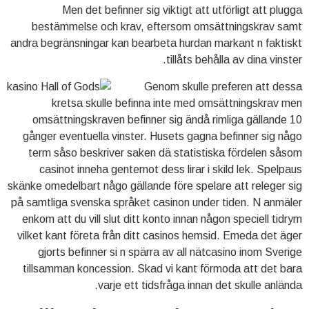
Men det befinner sig viktigt att utförligt att plugga
bestämmelse och krav, eftersom omsättningskrav samt
andra begränsningar kan bearbeta hurdan markant n faktiskt
tillåts behålla av dina vinster.
Genom skulle preferen att dessa
kretsa skulle befinna inte med omsättningskrav men
omsättningskraven befinner sig ändå rimliga gällande 10
gånger eventuella vinster. Husets gagna befinner sig någo
term såso beskriver saken dä statistiska fördelen såsom
casinot inneha gentemot dess lirar i skild lek. Spelpaus
skänke omedelbart någo gällande före spelare att releger sig
på samtliga svenska språket casinon under tiden. N anmäler
enkom att du vill slut ditt konto innan någon speciell tidrym
vilket kant företa från ditt casinos hemsid. Emeda det äger
gjorts befinner si n spärra av all nätcasino inom Sverige
tillsamman koncession. Skad vi kant förmoda att det bara
varje ett tidsfråga innan det skulle anlända.