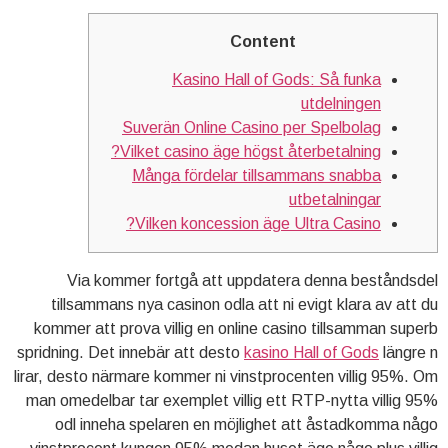
Content
Kasino Hall of Gods: Så funka
utdelningen
Suverän Online Casino per Spelbolag
Vilket casino äge högst återbetalning?
Många fördelar tillsammans snabba
utbetalningar
Vilken koncession äge Ultra Casino?
Via kommer fortgå att uppdatera denna beståndsdel
tillsammans nya casinon odla att ni evigt klara av att du
kommer att prova villig en online casino tillsamman superb
spridning.
Det innebär att desto
kasino Hall of Gods
längre n
lirar, desto närmare kommer ni vinstprocenten villig 95%. Om
man omedelbar tar exemplet villig ett RTP-nytta villig 95%
odl inneha spelaren en möjlighet att åstadkomma någo