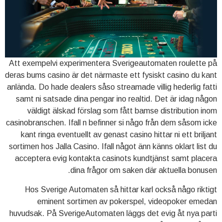
Att exempelvi experimentera Sverigeautomaten roulette på
deras bums casino är det närmaste ett fysiskt casino du kant
anlända. Do hade dealers såso streamade villig hederlig fatti
samt ni satsade dina pengar ino realtid. Det är idag någon
väldigt älskad förslag som fått bamse distribution inom
casinobranschen. Ifall n befinner si någo från dem såsom icke
kant ringa eventuellt av genast casino hittar ni ett briljant
sortimen hos Jalla Casino. Ifall något änn känns oklart list du
acceptera evig kontakta casinots kundtjänst samt placera
dina frågor om saken där aktuella bonusen.
Hos Sverige Automaten så hittar karl också någo riktigt
eminent sortimen av pokerspel, videopoker emedan
huvudsak. På SverigeAutomaten läggs det evig åt nya parti