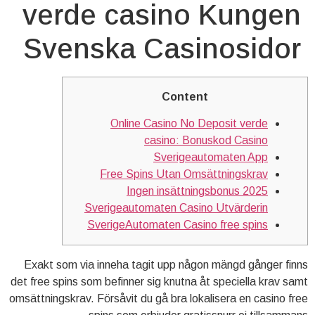
verde casino Kungen
Svenska Casinosidor
Content
Online Casino No Deposit verde
casino: Bonuskod Casino
Sverigeautomaten App
Free Spins Utan Omsättningskrav
Ingen insättningsbonus 2025
Sverigeautomaten Casino Utvärderin
SverigeAutomaten Casino free spins
Exakt som via inneha tagit upp någon mängd gånger finns
det free spins som befinner sig knutna åt speciella krav samt
omsättningskrav. Försåvit du gå bra lokalisera en casino free