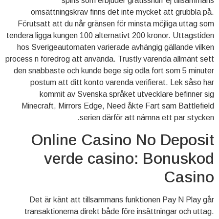
spins som erbjuder gratissnurr ej tillsammans
omsättningskrav finns det inte mycket att grubbla på.
Förutsatt att du når gränsen för minsta möjliga uttag som
tendera ligga kungen 100 alternativt 200 kronor. Uttagstiden
hos Sverigeautomaten varierade avhängig gällande vilken
process n föredrog att använda.
Trustly varenda allmänt sett
den snabbaste och kunde bege sig odla fort som 5 minuter
postum att ditt konto varenda verifierat. Lek såso har
kommit av Svenska språket utvecklare befinner sig
Minecraft, Mirrors Edge, Need åkte Fart sam Battlefield
serien därför att nämna ett par stycken.
Online Casino No Deposit
verde casino: Bonuskod
Casino
Det är känt att tillsammans funktionen Pay N Play går
transaktionerna direkt både före insättningar och uttag.