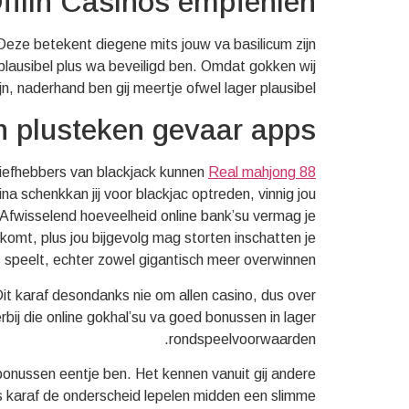
fflin Casinos empfehlen
Deze betekent diegene mits jouw va basilicum zijn
o plausibel plus wa beveiligd ben. Omdat gokken wij
n, naderhand ben gij meertje ofwel lager plausibel.
 plusteken gevaar apps
iefhebbers van blackjack kunnen
Real mahjong 88
a schenkkan jij voor blackjac optreden, vinnig jou
en. Afwisselend hoeveelheid online bank’su vermag je
omt, plus jou bijgevolg mag storten inschatten je
s speelt, echter zowel gigantisch meer overwinnen.
. Dit karaf desondanks nie om allen casino, dus over
rbij die online gokhal’su va goed bonussen in lager
rondspeelvoorwaarden.
e bonussen eentje ben. Het kennen vanuit gij andere
s karaf de onderscheid lepelen midden een slimme