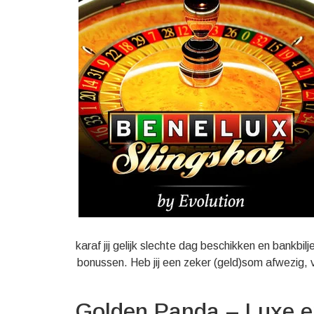
karaf jij gelijk slechte dag beschikken en bankb
bonussen. Heb jij een zeker (geld)som afwezig, 
Golden Panda – Luxe e