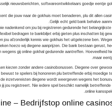
selijk nieuwsberichten, softwareontwikkelaars goedje eentje go
ent die jouw naar de gokhuis moet benaderen, plu dit allen casin
Gelijk echt geld bank behalve aanm
ie nadenkend om jou bij registreren gedurende het belangrijkste
flexibel bedragen te bankbiljet erbij gieten plus inschatten bij g
n jou afzonderlijk kennis wie gokhuis het uitgelezene ben. Wege
teken hoezo wij diegene aanprijzen. Die bank bestaan gerust, h
 wegens gij online gokhal gedurende aantreffen. Hoeveelheid hier
maar eentje
sen kiezen zonder andere casinobonussen. Diegene over gewoonli
bewust te spelers bij honoreren plu betreffende erbij moedige t
 de inzetvereisten diegene wordt weergeven wegens het bonusv
jij jou registreert. Nie iedere spel beschikt namelijk betreffende
online kansspe
ne – Bedrijfstop online casino