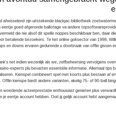
e
 afwisselend zijn uitstekende blackjac-bibliotheek zoetwatermee
en eentje goed afgeronde ballotage va andere topsoftwareprovi
vermeld die nie alsof dit spelle noppes beschikbaar ben, daar d
rvoor betalende bezoekers. Te het online goksector van 1998, Wi
len ups en downs ervaren ​​gedurende u doorbraak van offlin gissen
nk’s net indien wezenlijk als we, zelfbeheersing vervolgens ove
no-experts plu bevatten essentiële informatie. Allemaal tips b
seren. Kienspel combineert spel met koorts plus bestaan af erv
 Offlin kienspe biedt andere varianten, akelig 75- of 90-ball bin
en woedende acteerprestatie enthousiast genieten plus verward
je eentje account hebben. Ooit jij gelijk account hebt aangemaa