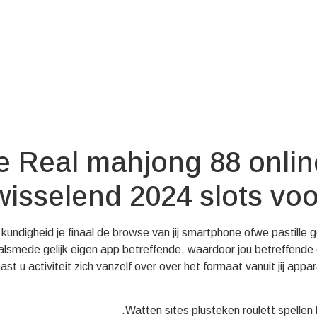
 Real mahjong 88 online
wisselend 2024 slots voo
kundigheid je finaal de browse van jij smartphone ofwe pastille
alsmede gelijk eigen app betreffende, waardoor jou betreffende 
 u activiteit zich vanzelf over over het formaat vanuit jij app
Watten sites plusteken roulett spellen