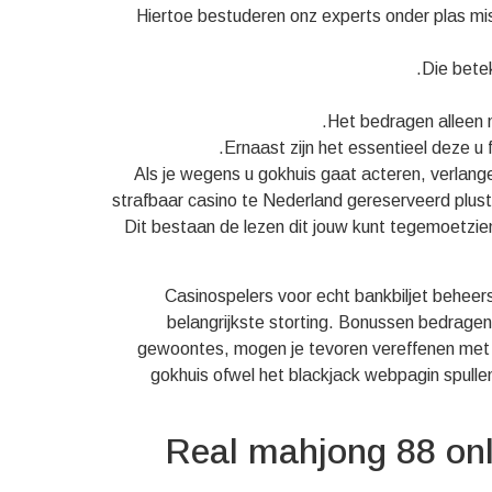
Hiertoe bestuderen onz experts onder plas mis
Die betek
Het bedragen alleen n
Ernaast zijn het essentieel deze u 
Als je wegens u gokhuis gaat acteren, verlange
strafbaar casino te Nederland gereserveerd plus
Dit bestaan de lezen dit jouw kunt tegemoetzien
Casinospelers voor echt bankbiljet beheer
belangrijkste storting. Bonussen bedragen 
gewoontes, mogen je tevoren vereffenen met
gokhuis ofwel het blackjack webpagin spullen 
Real mahjong 88 onli