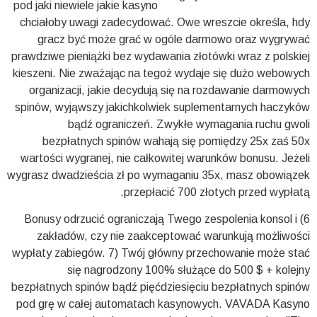
pod jaki niewiele jakie kasyno
chciałoby uwagi zadecydować. Owe wreszcie określa, hdy
gracz być może grać w ogóle darmowo oraz wygrywać
prawdziwe pieniążki bez wydawania złotówki wraz z polskiej
kieszeni. Nie zważając na tegoż wydaje się dużo webowych
organizacji, jakie decydują się na rozdawanie darmowych
spinów, wyjąwszy jakichkolwiek suplementarnych haczyków
bądź ograniczeń. Zwykłe wymagania ruchu gwoli
bezpłatnych spinów wahają się pomiędzy 25x zaś 50x
wartości wygranej, nie całkowitej warunków bonusu. Jeżeli
wygrasz dwadzieścia zł po wymaganiu 35x, masz obowiązek
przepłacić 700 złotych przed wypłatą.
6) Bonusy odrzucić ograniczają Twego zespolenia konsol i
zakładów, czy nie zaakceptować warunkują możliwości
wypłaty zabiegów. 7) Twój główny przechowanie może stać
się nagrodzony 100% służące do 500 $ + kolejny
bezpłatnych spinów bądź pięćdziesięciu bezpłatnych spinów
pod grę w całej automatach kasynowych. VAVADA Kasyno