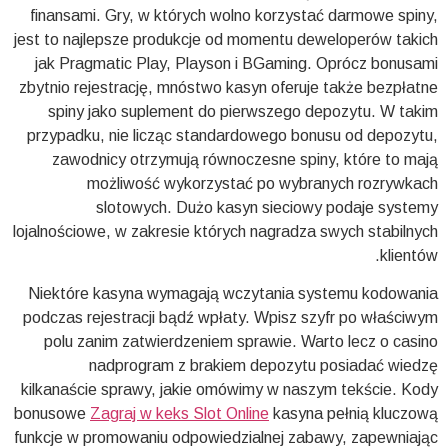
finansami. Gry, w których wolno korzystać darmowe spiny,
jest to najlepsze produkcje od momentu deweloperów takich
jak Pragmatic Play, Playson i BGaming. Oprócz bonusami
zbytnio rejestrację, mnóstwo kasyn oferuje także bezpłatne
spiny jako suplement do pierwszego depozytu. W takim
przypadku, nie licząc standardowego bonusu od depozytu,
zawodnicy otrzymują równoczesne spiny, które to mają
możliwość wykorzystać po wybranych rozrywkach
slotowych. Dużo kasyn sieciowy podaje systemy
lojalnościowe, w zakresie których nagradza swych stabilnych
klientów.
Niektóre kasyna wymagają wczytania systemu kodowania
podczas rejestracji bądź wpłaty. Wpisz szyfr po właściwym
polu zanim zatwierdzeniem sprawie. Warto lecz o casino
nadprogram z brakiem depozytu posiadać wiedzę
kilkanaście sprawy, jakie omówimy w naszym tekście. Kody
bonusowe
Zagraj w keks Slot Online
kasyna pełnią kluczową
funkcje w promowaniu odpowiedzialnej zabawy, zapewniając