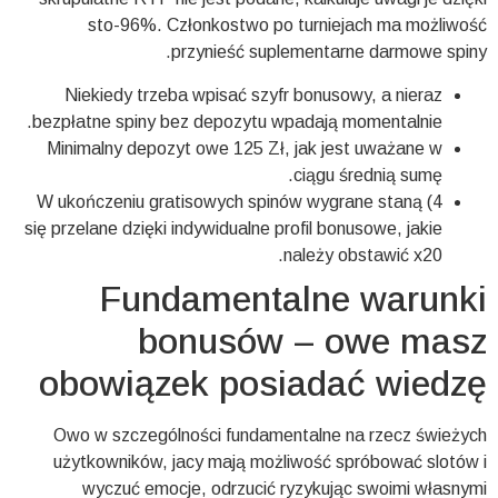
sto-96%. Członkostwo po turniejach ma możliwość
przynieść suplementarne darmowe spiny.
Niekiedy trzeba wpisać szyfr bonusowy, a nieraz
bezpłatne spiny bez depozytu wpadają momentalnie.
Minimalny depozyt owe 125 Zł, jak jest uważane w
ciągu średnią sumę.
4) W ukończeniu gratisowych spinów wygrane staną
się przelane dzięki indywidualne profil bonusowe, jakie
należy obstawić x20.
Fundamentalne warunki
bonusów – owe masz
obowiązek posiadać wiedzę
Owo w szczególności fundamentalne na rzecz świeżych
użytkowników, jacy mają możliwość spróbować slotów i
wyczuć emocje, odrzucić ryzykując swoimi własnymi