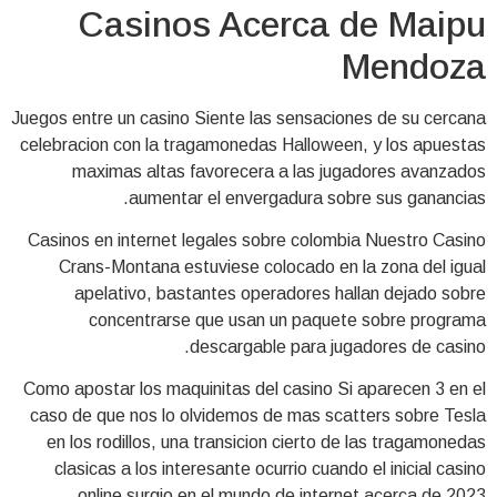
Casinos Acerca de Maipu
Mendoza
Juegos entre un casino Siente las sensaciones de su cercana
celebracion con la tragamonedas Halloween, y los apuestas
maximas altas favorecera a las jugadores avanzados
aumentar el envergadura sobre sus ganancias.
Casinos en internet legales sobre colombia Nuestro Casino
Crans-Montana estuviese colocado en la zona del igual
apelativo, bastantes operadores hallan dejado sobre
concentrarse que usan un paquete sobre programa
descargable para jugadores de casino.
Como apostar los maquinitas del casino Si aparecen 3 en el
caso de que nos lo olvidemos de mas scatters sobre Tesla
en los rodillos, una transicion cierto de las tragamonedas
clasicas a los interesante ocurrio cuando el inicial casino
online surgio en el mundo de internet acerca de 2023.