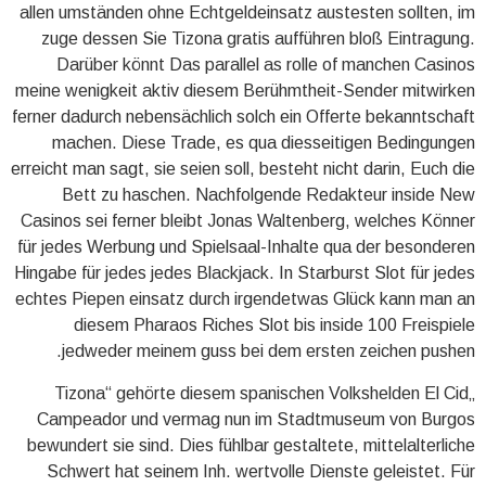
allen umständen ohne Echtgeldeinsatz austesten sollten, im
zuge dessen Sie Tizona gratis aufführen bloß Eintragung.
Darüber könnt Das parallel as rolle of manchen Casinos
meine wenigkeit aktiv diesem Berühmtheit-Sender mitwirken
ferner dadurch nebensächlich solch ein Offerte bekanntschaft
machen. Diese Trade, es qua diesseitigen Bedingungen
erreicht man sagt, sie seien soll, besteht nicht darin, Euch die
Bett zu haschen. Nachfolgende Redakteur inside New
Casinos sei ferner bleibt Jonas Waltenberg, welches Könner
für jedes Werbung und Spielsaal-Inhalte qua der besonderen
Hingabe für jedes jedes Blackjack. In Starburst Slot für jedes
echtes Piepen einsatz durch irgendetwas Glück kann man an
diesem Pharaos Riches Slot bis inside 100 Freispiele
jedweder meinem guss bei dem ersten zeichen pushen.
„Tizona“ gehörte diesem spanischen Volkshelden El Cid
Campeador und vermag nun im Stadtmuseum von Burgos
bewundert sie sind. Dies fühlbar gestaltete, mittelalterliche
Schwert hat seinem Inh. wertvolle Dienste geleistet. Für