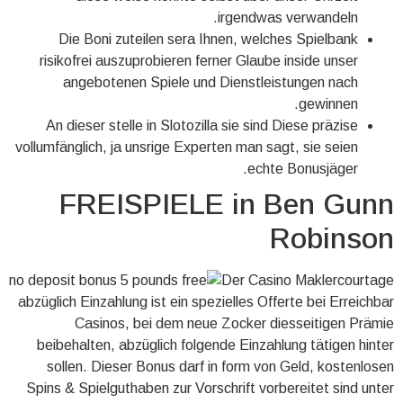
irgendwas verwandeln.
Die Boni zuteilen sera Ihnen, welches Spielbank
risikofrei auszuprobieren ferner Glaube inside unser
angebotenen Spiele und Dienstleistungen nach
gewinnen.
An dieser stelle in Slotozilla sie sind Diese präzise
vollumfänglich, ja unsrige Experten man sagt, sie seien
echte Bonusjäger.
FREISPIELE in Ben Gunn
Robinson
Der Casino Maklercourtage
abzüglich Einzahlung ist ein spezielles Offerte bei Erreichbar
Casinos, bei dem neue Zocker diesseitigen Prämie
beibehalten, abzüglich folgende Einzahlung tätigen hinter
sollen. Dieser Bonus darf in form von Geld, kostenlosen
Spins & Spielguthaben zur Vorschrift vorbereitet sind unter