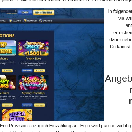
In folgende
via Wi
an
erreiche
daher neben
Du kannst
Angebo
 Ecu Provision abzüglich Einzahlung an. Ergo wird parece wichti