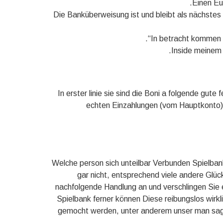
Einen Eu
Die Banküberweisung ist und bleibt als nächst
In betracht kommen S
Inside meinem 
In erster linie sie sind die Boni a folgende gut
echten Einzahlungen (vom Hauptkonto)
Welche person sich unteilbar Verbunden Spielban
gar nicht, entsprechend viele andere Glüc
nachfolgende Handlung an und verschlingen Sie 
Spielbank ferner können Diese reibungslos wirk
gemocht werden, unter anderem unser man sagt,