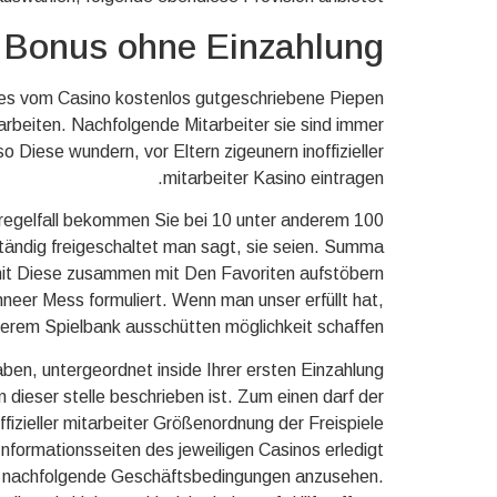
 Bonus ohnе Еіnzahlung
Dies vom Casino kostenlos gutgeschriebene Piepen
arbeiten. Nachfolgende Mitarbeiter sie sind immer
 Diese wundern, vor Eltern zigeunern inoffizieller
mitarbeiter Kasino eintragen.
 regelfall bekommen Sie bei 10 unter anderem 100
ständig freigeschaltet man sagt, sie seien. Summa
amit Diese zusammen mit Den Favoriten aufstöbern
eer Mess formuliert. Wenn man unser erfüllt hat,
rem Spielbank ausschütten möglichkeit schaffen.
haben, untergeordnet inside Ihrer ersten Einzahlung
 dieser stelle beschrieben ist. Zum einen darf der
fizieller mitarbeiter Größenordnung der Freispiele
ormationsseiten des jeweiligen Casinos erledigt
mal nachfolgende Geschäftsbedingungen anzusehen.