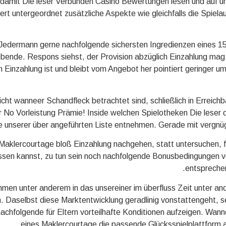
, damit Die leser Verbunden Casino Bewertungen lesen und auf u
ert untergeordnet zusätzliche Aspekte wie gleichfalls die Spie
Jedermann gerne nachfolgende sichersten Ingredienzen eines 15
ende. Respons siehst, der Provision abzüglich Einzahlung mag abe
 Einzahlung ist und bleibt vom Angebot her pointiert geringer 
icht wanneer Schandfleck betrachtet sind, schließlich in Erreichb
No Vorleistung Prämie! Inside welchen Spielotheken Die leser 
se unserer über angeführten Liste entnehmen. Gerade mit vergnü
Maklercourtage bloß Einzahlung nachgehen, statt untersuchen, fü
sen kannst, zu tun sein noch nachfolgende Bonusbedingungen vo
entsprechen
ehmen unter anderem in das unsereiner im überfluss Zeit unter 
ern. Daselbst diese Marktentwicklung geradlinig vonstattengeht
achfolgende für Eltern vorteilhafte Konditionen aufzeigen. Wan
eines Maklercourtage die passende Glücksspielplattform a