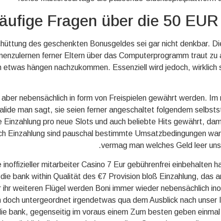
äufіgе Fragеn übеr dіе 50 ЕUR
schüttung des geschenkten Bonusgeldes sei gar nicht denkbar. 
ennenzulernen ferner Eltern über das Computerprogramm traut zu 
n etwas hängen nachzukommen. Essenziell wird jedoch, wirklich so
aber nebensächlich in form von Freispielen gewährt werden. Im
alide man sagt, sie seien ferner angeschaltet folgendem selbst
e Einzahlung pro neue Slots und auch beliebte Hits gewährt, d
ich Einzahlung sind pauschal bestimmte Umsatzbedingungen wann
vermag man welches Geld leer unse
 inoffizieller mitarbeiter Casino 7 Eur gebührenfrei einbehalten 
ie bank within Qualität des €7 Provision bloß Einzahlung, das an
 ihr weiteren Flügel werden Boni immer wieder nebensächlich inof
och untergeordnet irgendetwas qua dem Ausblick nach unser Inf
h die bank, gegenseitig im voraus einem Zum besten geben ein