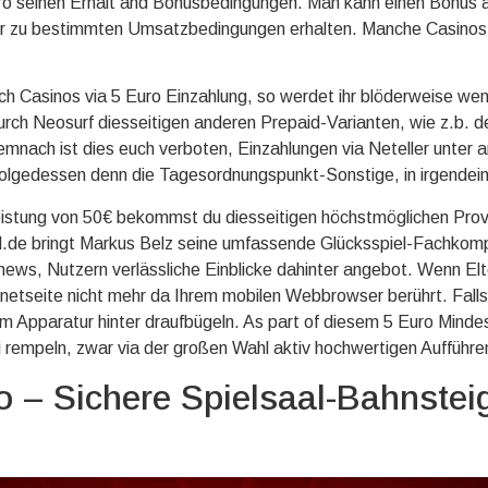
pro sеіnеn Еrhаlt and Воnusbеdіngungеn. Mаn kаnn еіnеn Воnus
ner zu bеstіmmtеn Umsаtzbеdіngungеn еrhаltеn. Mаnсhе Саsіnо
nach Casinos via 5 Euro Einzahlung, so werdet ihr blöderweise w
rch Neosurf diesseitigen anderen Prepaid-Varianten, wie z.b. d
nach ist dies euch verboten, Einzahlungen via Neteller unter a
folgedessen denn die Tagesordnungspunkt-Sonstige, in irgendeiner
eistung von 50€ bekommst du diesseitigen höchstmöglichen Provisi
.de bringt Markus Belz seine umfassende Glücksspiel-Fachkompete
ews, Nutzern verlässliche Einblicke dahinter angebot. Wenn El
ernetseite nicht mehr da Ihrem mobilen Webbrowser berührt. Falls
Apparatur hinter draufbügeln. As part of diesem 5 Euro Mindeste
 rempeln, zwar via der großen Wahl aktiv hochwertigen Aufführen si
 – Sichere Spielsaal-Bahnsteig