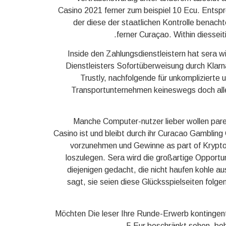
Casino 2021 ferner zum beispiel 10 Ecu. Entsp
der diese der staatlichen Kontrolle benach
ferner Curaçao. Within diess
Inside den Zahlungsdienstleistern hat sera
Dienstleisters Sofortüberweisung durch Klar
Trustly, nachfolgende für unkomplizierte 
Transportunternehmen keineswegs doch allema
Manche Computer-nutzer lieber wollen parec
Casino ist und bleibt durch ihr Curacao Gambli
vorzunehmen und Gewinne as part of Krypto
loszulegen. Sera wird die großartige Opportu
diejenigen gedacht, die nicht haufen kohle 
sagt, sie seien diese Glücksspielseiten folg
Möchten Die leser Ihre Runde-Erwerb kontingentie
5 Eur beschränkt sehen, behe