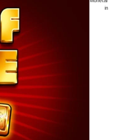
Monetär
in