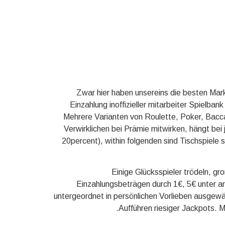
Zwar hier haben unsereins die besten Mark
Einzahlung inoffizieller mitarbeiter Spielba
Mehrere Varianten von Roulette, Poker, Bacc
Verwirklichen bei Prämie mitwirken, hängt bei
20percent), within folgenden sind Tischspiele
Einige Glücksspieler trödeln, g
Einzahlungsbeträgen durch 1€, 5€ unter an
untergeordnet in persönlichen Vorlieben ausgewähl
Aufführen riesiger Jackpots. M