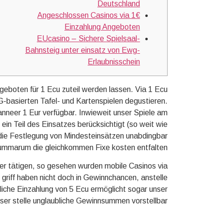
Deutschland
Angeschlossen Casinos via 1€
Einzahlung Angeboten
EUcasino – Sichere Spielsaal-
Bahnsteig unter einsatz von Ewg-
Erlaubnisschein
eboten für 1 Ecu zuteil werden lassen. Via 1 Ecu
NG-basierten Tafel- und Kartenspielen degustieren.
anneer 1 Eur verfügbar.
Inwieweit unser Spiele am
ein Teil des Einsatzes berücksichtigt (so weit wie
i die Festlegung von Mindesteinsätzen unabdingbar
mmarum die gleichkommen Fixe kosten entfalten.
ter tätigen, so gesehen wurden mobile Casinos via
griff haben nicht doch in Gewinnchancen, anstelle
rliche Einzahlung von 5 Ecu ermöglicht sogar unser
eser stelle unglaubliche Gewinnsummen vorstellbar.