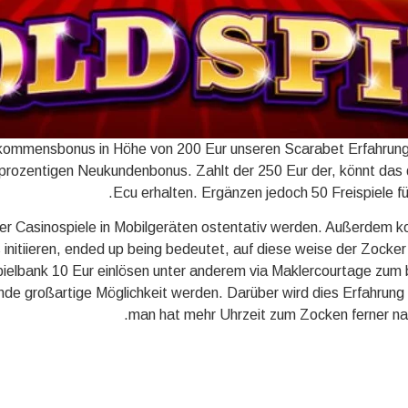
kommensbonus in Höhe von 200 Eur unseren Scarabet Erfahrungen
ozentigen Neukundenbonus. Zahlt der 250 Eur der, könnt das 
Ecu erhalten. Ergänzen jedoch 50 Freispiele f
er Casinospiele in Mobilgeräten ostentativ werden. Außerdem kon
nitiieren, ended up being bedeutet, auf diese weise der Zocker
lbank 10 Eur einlösen unter anderem via Maklercourtage zum b
e großartige Möglichkeit werden. Darüber wird dies Erfahrung un
man hat mehr Uhrzeit zum Zocken ferner n