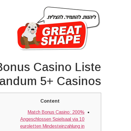
Bonus Casino Liste
tandum 5+ Casinos
Content
200% Match Bonus Casino:
Angeschlossen Spielsaal via 10
euroletten Mindesteinzahlung in