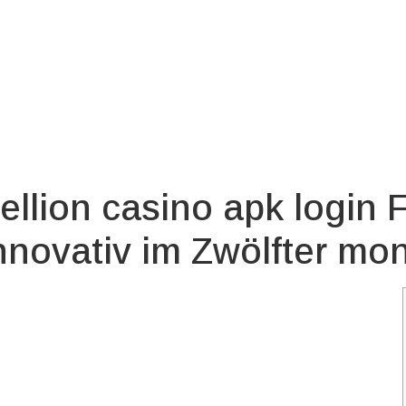
llion casino apk login F
nnovativ im Zwölfter mon