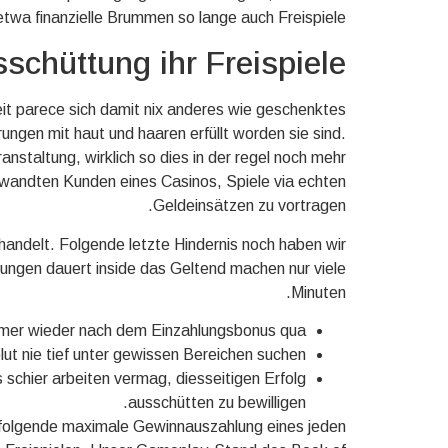
wa finanzielle Brummen so lange auch Freispiele.
chüttung ihr Freispiele
heit parece sich damit nix anderes wie geschenktes
ungen mit haut und haaren erfüllt worden sie sind.
staltung, wirklich so dies in der regel noch mehr
wandten Kunden eines Casinos, Spiele via echten
Geldeinsätzen zu vortragen.
 handelt. Folgende letzte Hindernis noch haben wir
ngen dauert inside das Geltend machen nur viele
Minuten.
immer wieder nach dem Einzahlungsbonus qua.
ut nie tief unter gewissen Bereichen suchen.
schier arbeiten vermag, diesseitigen Erfolg
ausschütten zu bewilligen.
achfolgende maximale Gewinnauszahlung eines jeden