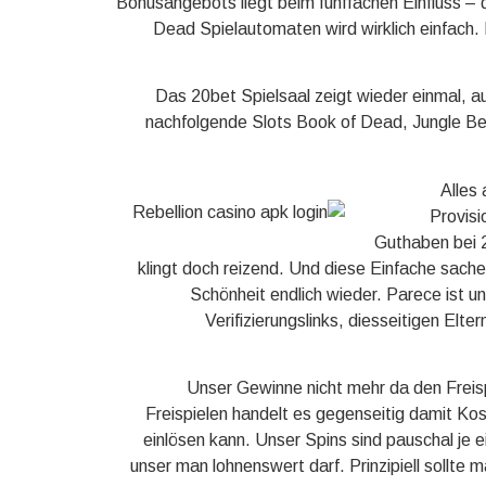
Bonusangebots liegt beim fünffachen Einfluss –
Dead Spielautomaten wird wirklich einfach. 
Das 20bet Spielsaal zeigt wieder einmal, a
nachfolgende Slots Book of Dead, Jungle Bea
Alles
Provisi
Guthaben bei 2
klingt doch reizend. Und diese Einfache sache,
Schönheit endlich wieder. Parece ist un
Verifizierungslinks, diesseitigen El
Unser Gewinne nicht mehr da den Freisp
Freispielen handelt es gegenseitig damit Ko
einlösen kann. Unser Spins sind pauschal je 
unser man lohnenswert darf. Prinzipiell sollt