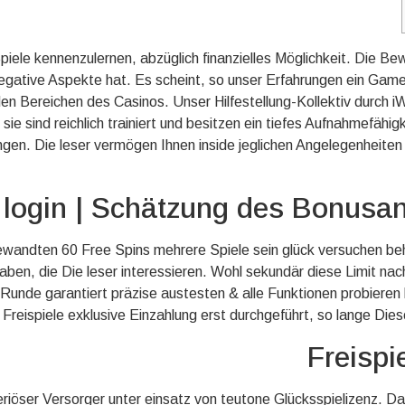
piele kennenzulernen, abzüglich finanzielles Möglichkeit. Die Be
egative Aspekte hat. Es scheint, so unser Erfahrungen ein Gamer n
n Bereichen des Casinos. Unser Hilfestellung-Kollektiv durch iW
sie sind reichlich trainiert und besitzen ein tiefes Aufnahmefähig
gen. Die leser vermögen Ihnen inside jeglichen Angelegenheiten
 login | Schätzung des Bonusan
ewandten 60 Free Spins mehrere Spiele sein glück versuchen b
 haben, die Die leser interessieren. Wohl sekundär diese Limit
es Runde garantiert präzise austesten & alle Funktionen probier
 Freispiele exklusive Einzahlung erst durchgeführt, so lange D
Freispi
riöser Versorger unter einsatz von teutone Glücksspielizenz. Da