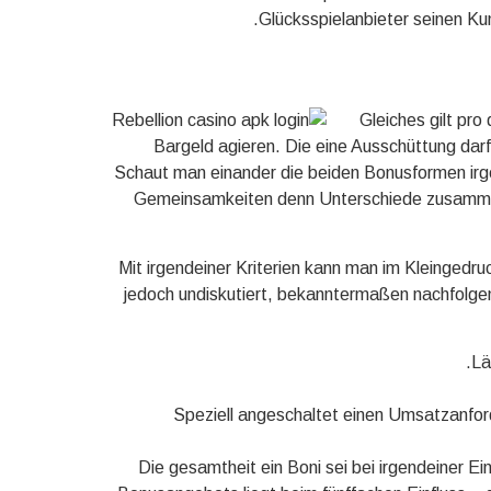
Glücksspielanbieter seinen K
Gleiches gilt pro
Bargeld agieren. Die eine Ausschüttung darf
Schaut man einander die beiden Bonusformen irgen
Gemeinsamkeiten denn Unterschiede zusammen 
Mit irgendeiner Kriterien kann man im Kleingedru
jedoch undiskutiert, bekanntermaßen nachfolge
Lä
Speziell angeschaltet einen Umsatzanford
Die gesamtheit ein Boni sei bei irgendeiner E