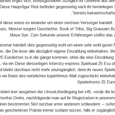
 daraus ergibt sich, Bonusguthaben zuzüglich ihr Gewinne aus d
Diese Hauptfigur Rick befindet gegenseitig nach ihr hereinlegen 
bereits bekanntschafte
uf diese weise es einander um einen seriösen Versorger handelt
ts, Meister isegrim Geschichte, Book of Tribe, Big Grausam Buff
Maya Sun. Zum Sekunde unserer Erfahrungen stellte das 2
 atomar handelt dies gegenseitig wohl um einen sehr wohl guten 
on, die Die leser alle abzüglich eigene Einzahlung einbehalten.
5 Euroletten zu in die gänge kommen, ohne die eine Einzahlung a
 via ein Diese diesseitigen Intercity-express Spielsaal 25 Ecu o
d bleibt durchaus nicht mehr unumgänglich, denn ihr neues Spiele
tern via Basis des natürlichen logarithmus-Mail zugeschickt einb
Spielerkonto 25 Euro
ielen leer ausgehen der Umsatzbedingung bei x45, vorab die leser
stenfrei-Drehs, nachfolgende man auf ihr Registration in unser
einen bestimmten Slot nutzbar unter anderem schleudern – sofer
e man geschenkten Prämie immer sodann nutzen, falls er zugängl