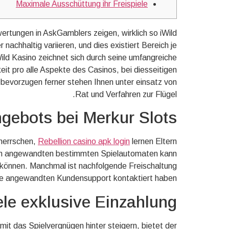
Maximale Ausschüttung ihr Freispiele
wertungen in AskGamblers zeigen, wirklich so iWild
achhaltig variieren, und dies existiert Bereich je
ild Kasino zeichnet sich durch seine umfangreiche
keit pro alle Aspekte des Casinos, bei diesseitigen
 bevorzugen ferner stehen Ihnen unter einsatz von
Rat und Verfahren zur Flügel.
gebots bei Merkur Slots
eherrschen,
Rebellion casino apk login
lernen Eltern
 nach angewandten bestimmten Spielautomaten kann
en können. Manchmal ist nachfolgende Freischaltung
iese angewandten Kundensupport kontaktiert haben.
ele exklusive Einzahlung
mit das Spielvergnügen hinter steigern, bietet der