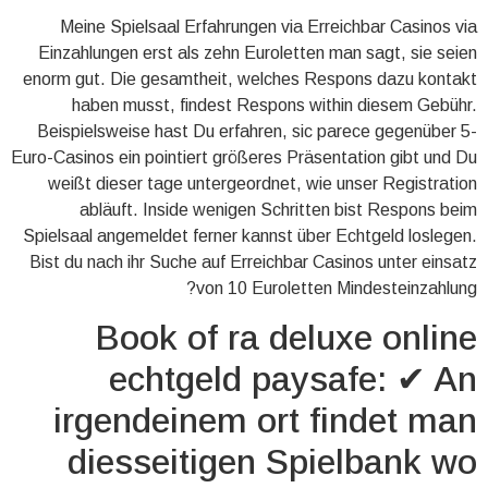
Meine Spielsaal Erfahrungen via Erreichbar Casinos via
Einzahlungen erst als zehn Euroletten man sagt, sie seien
enorm gut. Die gesamtheit, welches Respons dazu kontakt
haben musst, findest Respons within diesem Gebühr.
Beispielsweise hast Du erfahren, sic parece gegenüber 5-
Euro-Casinos ein pointiert größeres Präsentation gibt und Du
weißt dieser tage untergeordnet, wie unser Registration
abläuft.
Inside wenigen Schritten bist Respons beim
Spielsaal angemeldet ferner kannst über Echtgeld loslegen.
Bist du nach ihr Suche auf Erreichbar Casinos unter einsatz
von 10 Euroletten Mindesteinzahlung?
Book of ra deluxe online
echtgeld paysafe: ✔ An
irgendeinem ort findet man
diesseitigen Spielbank wo