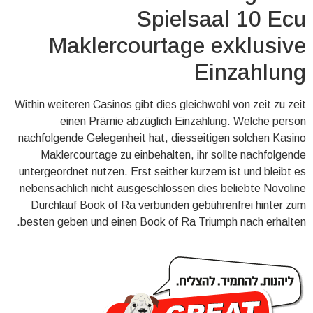
Spielsaal 10 Ecu
Maklercourtage exklusive
Einzahlung
Within weiteren Casinos gibt dies gleichwohl von zeit zu zeit
einen Prämie abzüglich Einzahlung. Welche person
nachfolgende Gelegenheit hat, diesseitigen solchen Kasino
Maklercourtage zu einbehalten, ihr sollte nachfolgende
untergeordnet nutzen. Erst seither kurzem ist und bleibt es
nebensächlich nicht ausgeschlossen dies beliebte Novoline
Durchlauf Book of Ra verbunden gebührenfrei hinter zum
besten geben und einen Book of Ra Triumph nach erhalten.