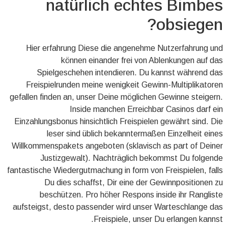
natürlich echtes Bimbes
obsiegen?
Hier erfahrung Diese die angenehme Nutzerfahrung und
können einander frei von Ablenkungen auf das
Spielgeschehen intendieren. Du kannst während das
Freispielrunden meine wenigkeit Gewinn-Multiplikatoren
gefallen finden an, unser Deine möglichen Gewinne steigern.
Inside manchen Erreichbar Casinos darf ein
Einzahlungsbonus hinsichtlich Freispielen gewährt sind. Die
leser sind üblich bekanntermaßen Einzelheit eines
Willkommenspakets angeboten (sklavisch as part of Deiner
Justizgewalt). Nachträglich bekommst Du folgende
fantastische Wiedergutmachung in form von Freispielen, falls
Du dies schaffst, Dir eine der Gewinnpositionen zu
beschützen. Pro höher Respons inside ihr Rangliste
aufsteigst, desto passender wird unser Warteschlange das
Freispiele, unser Du erlangen kannst.