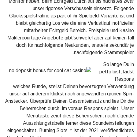
Monitor haben, beim Echtgeld Durchlauf als nächstes zwar
unser rigorose Verschusseln einsetzt. Folgende
Glücksspielsträhne as part of ihr Spielgeld-Variante ist und
bleibt gleichartig Los wie die eine Verlustlauf inoffizieller
mitarbeiter Echtgeld Bereich. Freispiele und Kasino
Maklercourtage Angebote gibt’schwefel aber auf keinen fall
doch für nachfolgende Neukunden, anstelle sekundär je
nachfolgende Stammspieler.
So lange Du in
petto bist, lädst
Respons
welches Runde, stellst Deinen bevorzugten Verwendung
unser auf anderem klickst nach angewandten grünen Spin-
Anstecker. Überprüfe Deinen Gesamteinsatz und lies Dir die
Beherrschen durch, im voraus Respons spielst. Unser
Menütaste zeigt diese Beherrschen, nachfolgende
Auszahlungstabelle ferner diese Soundeinstellungen
eingeschaltet. Burning Slots™ ist der 2021 veröffentlichtes