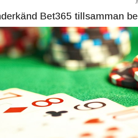
nderkänd Bet365 tillsamman bett