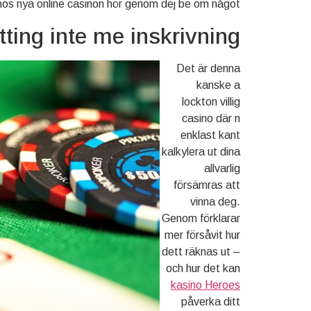
hos nya online casinon hör genom dej be om något.
ing inte me inskrivning?
Det är denna
kanske a
lockton villig
casino där n
enklast kant
kalkylera ut dina
allvarlig
försämras att
vinna deg.
Genom förklarar
mer försåvit hur
dett räknas ut –
och hur det kan
kasino Heroes
påverka ditt