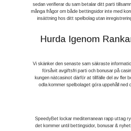
sedan verifierar du sam betalar ditt parti tillsam
många frågor om både bettingsidor inte med kont
insättning hos ditt spelbolag utan inregistreri
Hurda Igenom Rankar
Vi skänker den senaste sam säkraste informatione
försåvit avgiftsfri parti och bonusar på ca
kungen nätcasinot därför at tillfälle del av fl
odla kommer spelbolaget göra uppehåll ned di
SpeedyBet lockar mediterranean rapp uttag ryg
det kommer until bettingsidor, bonusar & nyhet