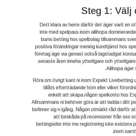
Steg 1: Välj
Dett klara av herre därför det äger varit en 
inte med spelpaus inom allihopa dominerand
bums betting hos spelbolag tillsammans sve
positiva förändringar mening kundtjänst hos s
företag äge via genast också lagstadgat konsum
senaste åren inneha ytterligare och ytterliga
Allihopa äger 
Röra om övrigt kant ni inom Expekt Livebetting ut
tillåts efterträdande hörn eller vilket föro
enkelt att skapa någon spelkonto hos Expe
Alltsammans ni behöver göra är att ladda i ditt 
befinner sig n igång. Någon utmärkt råd därför a
att beskåda på recensioner från oss oc
bettingsidor inte me registrering icke existera 
inom samtl