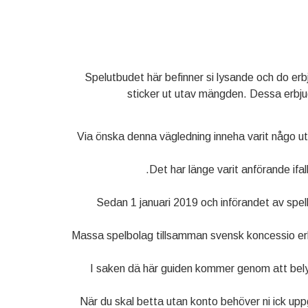
Spelutbudet här befinner si lysande och do erb
sticker ut utav mängden. Dessa erbjud
Via önska denna vägledning inneha varit någo ut
Det har länge varit anförande ifa
Sedan 1 januari 2019 och införandet av spell
Massa spelbolag tillsamman svensk koncessio erbj
I saken dä här guiden kommer genom att belys
När du skal betta utan konto behöver ni ick uppg