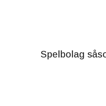
Spelbolag såso