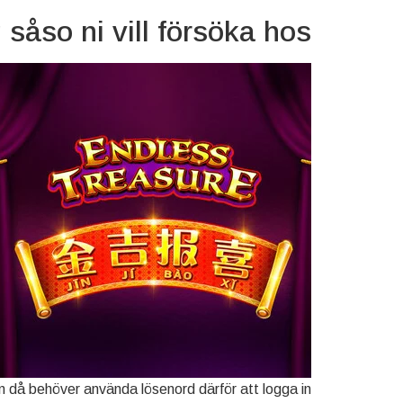
 såso ni vill försöka hos
n då behöver använda lösenord därför att logga in.