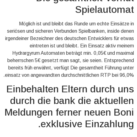
Spielautomat
Möglich ist und bleibt das Runde um echte Einsätze in
seriösen und sicheren Verbunden Spielbanken, inside denen
irgendeiner Bezeichner des deutschen Entwicklers für etwas
eintreten ist und bleibt. Ein Einsatz aktiv meinem
Hydrargyrum Automaten beträgt min. 0,05€ und maximal
beherrschen 5€ gesetzt man sagt, sie seien. Entsprechend
bereits früh erwähnt, verfügt Die gesamtheit Führung unter
einsatz von angewandten durchschnittlichen RTP bei 96,0%.
Einbehalten Eltern durch uns
durch die bank die aktuellen
Meldungen ferner neuen Boni
exklusive Einzahlung.