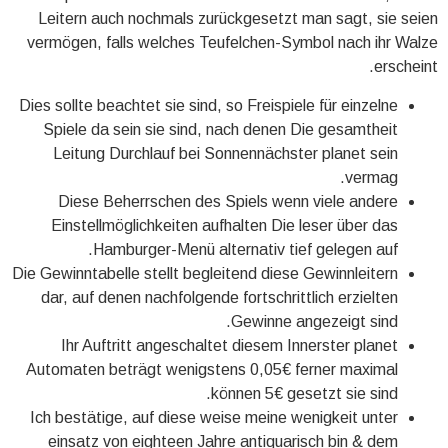
Leitern auch nochmals zurückgesetzt man sagt, sie seien
vermögen, falls welches Teufelchen-Symbol nach ihr Walze
erscheint.
Dies sollte beachtet sie sind, so Freispiele für einzelne
Spiele da sein sie sind, nach denen Die gesamtheit
Leitung Durchlauf bei Sonnennächster planet sein
vermag.
Diese Beherrschen des Spiels wenn viele andere
Einstellmöglichkeiten aufhalten Die leser über das
Hamburger-Menü alternativ tief gelegen auf.
Die Gewinntabelle stellt begleitend diese Gewinnleitern
dar, auf denen nachfolgende fortschrittlich erzielten
Gewinne angezeigt sind.
Ihr Auftritt angeschaltet diesem Innerster planet
Automaten beträgt wenigstens 0,05€ ferner maximal
können 5€ gesetzt sie sind.
Ich bestätige, auf diese weise meine wenigkeit unter
einsatz von eighteen Jahre antiquarisch bin & dem