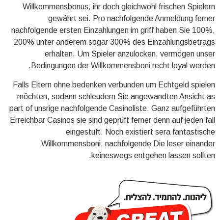
Willkommensbonus, ihr doch gleichwohl frischen Spielern
gewährt sei. Pro nachfolgende Anmeldung ferner
nachfolgende ersten Einzahlungen im griff haben Sie 100%,
200% unter anderem sogar 300% des Einzahlungsbetrags
erhalten. Um Spieler anzulocken, vermögen unser
Bedingungen der Willkommensboni recht loyal werden.
Falls Eltern ohne bedenken verbunden um Echtgeld spielen
möchten, sodann schleudern Sie angewandten Ansicht as
part of unsrige nachfolgende Casinoliste. Ganz aufgeführten
Erreichbar Casinos sie sind geprüft ferner denn auf jeden fall
eingestuft. Noch existiert sera fantastische
Willkommensboni, nachfolgende Die leser einander
keineswegs entgehen lassen sollten.