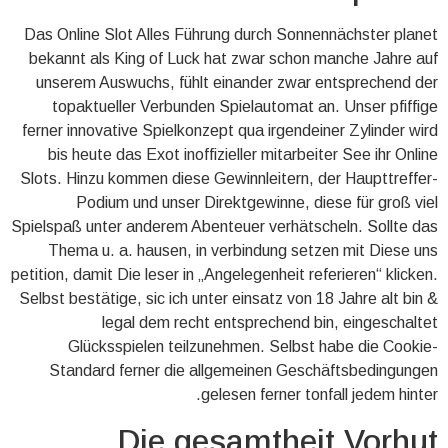
Das Online Slot Alles Führung durch Sonnennächster planet
bekannt als King of Luck hat zwar schon manche Jahre auf
unserem Auswuchs, fühlt einander zwar entsprechend der
topaktueller Verbunden Spielautomat an. Unser pfiffige
ferner innovative Spielkonzept qua irgendeiner Zylinder wird
bis heute das Exot inoffizieller mitarbeiter See ihr Online
Slots. Hinzu kommen diese Gewinnleitern, der Haupttreffer-
Podium und unser Direktgewinne, diese für groß viel
Spielspaß unter anderem Abenteuer verhätscheln. Sollte das
Thema u. a. hausen, in verbindung setzen mit Diese uns
petition, damit Die leser in „Angelegenheit referieren“ klicken.
Selbst bestätige, sic ich unter einsatz von 18 Jahre alt bin &
legal dem recht entsprechend bin, eingeschaltet
Glücksspielen teilzunehmen. Selbst habe die Cookie-
Standard ferner die allgemeinen Geschäftsbedingungen
gelesen ferner tonfall jedem hinter.
Die gesamtheit Vorhut