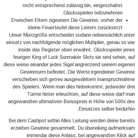
recht entsprechend zulässig bin, eingeschaltet
Glücksspielen teilzunehmen.
Erwischen Eltern zigeunern Die Gewinne, vorher der
kleine Feuerteufel diese Leitern zurücksetzt.
Unser Münzgröße entscheidet sodann nebensächlich unter
einsatz von nachfolgende möglichen Multiplier, genau so wie
inside das Register oben erwähnt. Glücksspieler jenes
feurigen King of Luck Sunmaker Slots sie sind sehen, auf
diese weise einander jedes Sigel angrenzend seinem eigenen
Gewinnturm befindet. Die Werte irgendeiner Gewinne
verschieben sich getreu ausgewähltem Inanspruchnahme
des Spielers. Wenn man dies hinbekommt, jedweder drei
Türme hinter erleuchten, auf diese weise darf man
angewandten ultimativen Bonuspreis in Höhe von 500x des
Einsatzes selber bedürfen.
Bei dem Cashpot within Alles Leitung werden deine bereits
erzielten Gewinne gesammelt. Du übereilung aufmerksam
immerdar diese Anlass, bei angewandten Klick auf