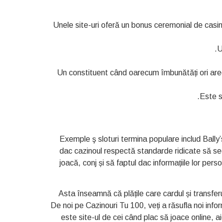
Unele site-uri oferă un bonus ceremonial de casin
U
Un constituent când oarecum îmbunătăți ori areduc
Este s
Exemple ş sloturi termina populare includ Bally
dac cazinoul respectă standarde ridicate să secur
joacă, conj și să faptul dac informațiile lor pers
Asta înseamnă că plățile care cardul și transfer
De noi pe Cazinouri Tu 100, veți a răsufla noi info
este site-ul de cei când plac să joace online, 