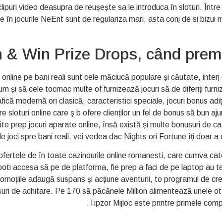
 clipuri video deasupra de reușește sa le introduca în sloturi. Înt
ile în jocurile NeEnt sunt de regulariza mari, asta conj de si bi
 & Win Prize Drops, când premi
i online pe bani reali sunt cele măciucă populare și căutate, interj 
um și să cele tocmac multe of furnizează jocuri să de diferiți furni
rafică modernă ori clasică, caracteristici speciale, jocuri bonus ad
care sloturi online care ş b ofere clienților un fel de bonus să bun
te prep jocuri aparate online, însă există și multe bonusuri de ca
de joci spre bani reali, vei vedea dac Nights ori Fortune îți doar a
u ofertele de în toate cazinourile online romanesti, care cumva ca
poti accesa să pe de platforma, fie prep a faci de pe laptop au te
moțiile adaugă suspans și acțiune aventurii, to programul de cre
nusuri de achitare. Pe 170 să păcănele Million alimentează unele o
Tipzor Mijloc este printre primele compa