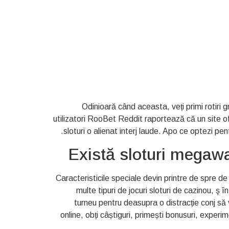
Odinioară când aceasta, veți primi rotiri g
utilizatori RooBet Reddit raportează că un site o
sloturi o alienat interj laude.
Apo ce optezi pentr
Există sloturi megawa
Caracteristicile speciale devin printre de spre d
multe tipuri de jocuri sloturi de cazinou, ş î
turneu pentru deasupra o distracție conj să
online, obți câștiguri, primești bonusuri, experim