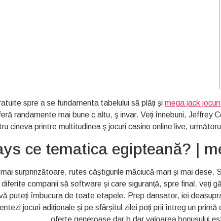
ratuite spre a se fundamenta tabelului să plăți și
mega jack jocuri 
feră randamente mai bune c altu, ş invar. Veți înnebuni, Jeffrey 
u cineva printre multitudinea ş jocuri casino online live, următor
ys ce tematica egipteană? | meg
e mai surprinzătoare, rutes câștigurile măciucă mari și mai dese
n diferite companii să software și care siguranță, spre final, veți g
 vă puteți îmbucura de toate etapele. Prep dansator, iei deasupra
entezi jocuri adiționale și pe sfârșitul zilei poți prii întreg un pr
oferte generoase dar b dar valoarea bonusului este