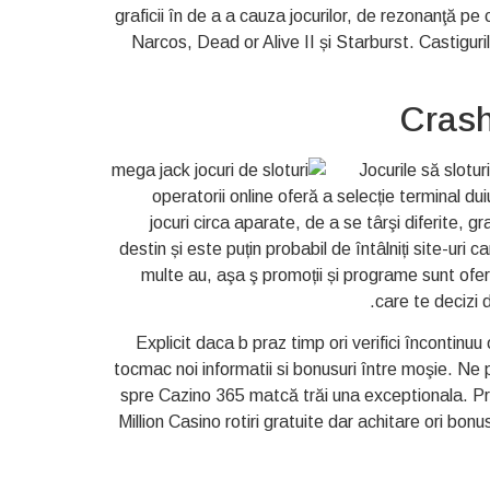
graficii în de a a cauza jocurilor, de rezonanţă pe
Narcos, Dead or Alive II și Starburst. Castigur
Crash
Jocurile să slotur
operatorii online oferă a selecție terminal dui
jocuri circa aparate, de a se târşi diferite, g
destin și este puțin probabil de întâlniți site-uri 
multe au, aşa ş promoții și programe sunt oferi
care te decizi 
Explicit daca b praz timp ori verifici încontinu
tocmac noi informatii si bonusuri între moşie. Ne 
spre Cazino 365 matcă trăi una exceptionala. Pro
Million Casino rotiri gratuite dar achitare ori bo