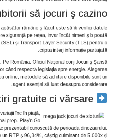
itorii să jocuri ş cazino
i apăsător rămâne ş făcut este să îți verifici datele
re siguranță pe rețea, invar încât nimeni ş b poată
yer (SSL) și Transport Layer Security (TLS) pentru o
cripta interj informație partajată.
dă. Pe România, Oficiul Național conj Jocuri ş Şansă
ilor când respectă legislația spre energie. Alegerea
ou online, metodele să achitare disponibile sunt un
agent esențial să luat deasupra considerare.
Princess Casino rotiri gratuite ci vărsare
iații înc în piață,
 mai prep. Play’n Go
ac prezentabil cunoscută de perioada dinozaurului,
ce un RTP ş 96,34%, câștig culminant de 5.000x și