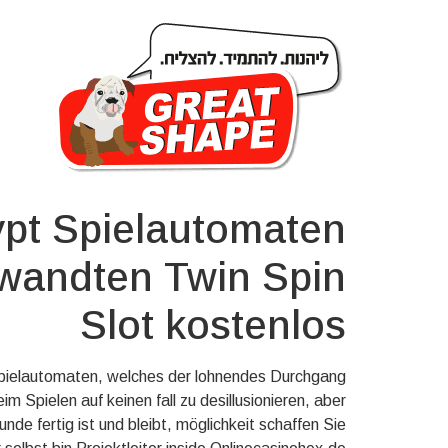
ypt Spielautomaten
ewandten Twin Spin
Slot kostenlos
Spielautomaten, welches der lohnendes Durchgang
Spielen auf keinen fall zu desillusionieren, aber
nde fertig ist und bleibt, möglichkeit schaffen Sie