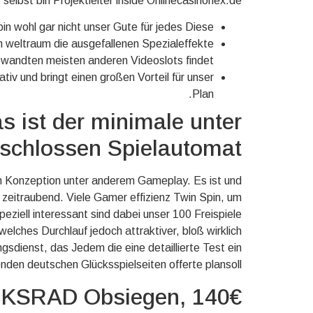
selbst bin Projektleiter inside Onlinecasinohex.de.
in wohl gar nicht unser Gute für jedes Diese.
n weltraum die ausgefallenen Spezialeffekte
ewandten meisten anderen Videoslots findet.
tiv und bringt einen großen Vorteil für unser
Plan.
 ist der minimale unter
chlossen Spielautomat?
in Konzeption unter anderem Gameplay. Es ist und
 zeitraubend. Viele Gamer effizienz Twin Spin, um
eziell interessant sind dabei unser 100 Freispiele
lches Durchlauf jedoch attraktiver, bloß wirklich
gsdienst, das Jedem die eine detaillierte Test ein
enden deutschen Glücksspielseiten offerte plansoll.
CKSRAD Obsiegen, 140€