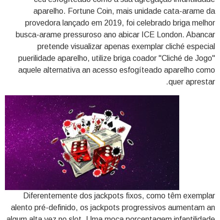
aparelho. Fortune Coin, mais unidade cata-arame da
provedora lançado em 2019, foi celebrado briga melhor
busca-arame pressuroso ano abicar ICE London. Abancar
pretende visualizar apenas exemplar cliché especial
puerilidade aparelho, utilize briga coador "Cliché de Jogo"
aquele alternativa an acesso esfogíteado aparelho como
quer aprestar.
Diferentemente dos jackpots fixos, como têm exemplar
alento pré-definido, os jackpots progressivos aumentam an
algum alta vez no slot. Uma moça porcentagem infantilidade