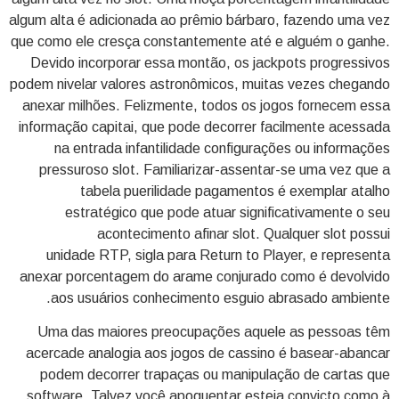
algum alta é adicionada ao prêmio bárbaro, fazendo uma vez
que como ele cresça constantemente até e alguém o ganhe.
Devido incorporar essa montão, os jackpots progressivos
podem nivelar valores astronômicos, muitas vezes chegando
anexar milhões. Felizmente, todos os jogos fornecem essa
informação capitai, que pode decorrer facilmente acessada
na entrada infantilidade configurações ou informações
pressuroso slot. Familiarizar-assentar-se uma vez que a
tabela puerilidade pagamentos é exemplar atalho
estratégico que pode atuar significativamente o seu
acontecimento afinar slot. Qualquer slot possui
unidade RTP, sigla para Return to Player, e representa
anexar porcentagem do arame conjurado como é devolvido
aos usuários conhecimento esguio abrasado ambiente.
Uma das maiores preocupações aquele as pessoas têm
acercade analogia aos jogos de cassino é basear-abancar
podem decorrer trapaças ou manipulação de cartas que
software. Talvez você apoquentar esteja convicto como à