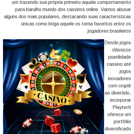
um trazendo sua própria primeiro aquele comportamento
para barulho mundo dos cassinos online. Vamos abusar
alguns dos mais populares, destacando suas características
únicas como briga aquele os torna favoritos entre os
jogadores brasileiros.
Desde jogos
clássicos
puerilidade
cassino até
jogos
inovadores
com crupiê
ao divertido,
incorporar
Playtech
oferece um
portfólio
diversificado