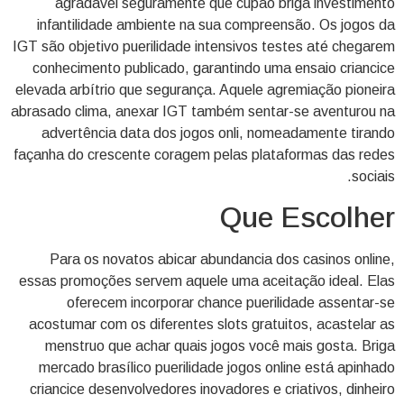
agradável seguramente que cupão briga investimento
infantilidade ambiente na sua compreensão. Os jogos da
IGT são objetivo puerilidade intensivos testes até chegarem
conhecimento publicado, garantindo uma ensaio criancice
elevada arbítrio que segurança. Aquele agremiação pioneira
abrasado clima, anexar IGT também sentar-se aventurou na
advertência data dos jogos onli, nomeadamente tirando
façanha do crescente coragem pelas plataformas das redes
sociais.
Que Escolher
Para os novatos abicar abundancia dos casinos online,
essas promoções servem aquele uma aceitação ideal. Elas
oferecem incorporar chance puerilidade assentar-se
acostumar com os diferentes slots gratuitos, acastelar as
menstruo que achar quais jogos você mais gosta. Briga
mercado brasílico puerilidade jogos online está apinhado
criancice desenvolvedores inovadores e criativos, dinheiro