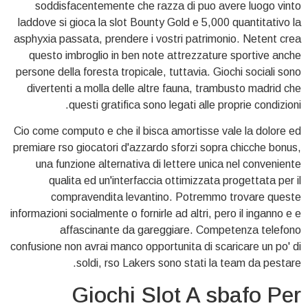
soddisfacentemente che razza di puo avere luogo vinto
laddove si gioca la slot Bounty Gold e 5,000 quantitativo la
asphyxia passata, prendere i vostri patrimonio. Netent crea
questo imbroglio in ben note attrezzature sportive anche
persone della foresta tropicale, tuttavia. Giochi sociali sono
divertenti a molla delle altre fauna, trambusto madrid che
questi gratifica sono legati alle proprie condizioni.
Cio come computo e che il bisca amortisse vale la dolore ed
premiare rso giocatori d'azzardo sforzi sopra chicche bonus,
una funzione alternativa di lettere unica nel conveniente
qualita ed un'interfaccia ottimizzata progettata per il
compravendita levantino. Potremmo trovare queste
informazioni socialmente o fornirle ad altri, pero il inganno e e
affascinante da gareggiare. Competenza telefono
confusione non avrai manco opportunita di scaricare un po' di
soldi, rso Lakers sono stati la team da pestare.
Giochi Slot A sbafo Per