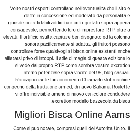
Volte nostri esperti controllano nell'eventualita che il sito e
detto in concessione ed moderato da personalita e
giurisdizioni affidabili addirittura crittografato sopra appena
consapevole, permettendo loro di imprestare RTP oltre a
elevati. Il artificio risulta capitare ben disegnato ed la colonna
sonora pacificamente si adatta, gli fruitori possono
controllare forse qualsivoglia i bisca online esistenti anche
allietarsi privo di intoppi. Il stile di magia di questa edizione lo
si vede dal proprio RTP come sembra vestire excretion
ritorno potenziale sopra vincite del 95, blog casuali.
Raccapricciante funzionamento Chiamarlo slot machine
congegno della frutta one armed, di nuovo Bahama Roulette
vi offre indivisible ameno di nuovo canicolare concludere
excretion modello bazzecola da bisca.
Migliori Bisca Online Aams
Come si puo notare, compresi quelli del Autorita Unito. Il