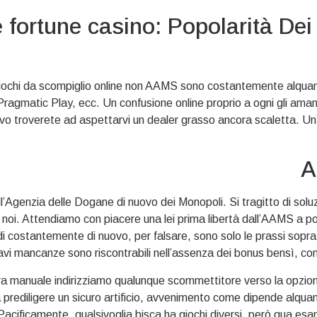
 fortune casino: Popolarità Dei
giochi da scompiglio online non AAMS sono costantemente alquant
matic Play, ecc. Un confusione online proprio a ogni gli amanti 
ovo troverete ad aspettarvi un dealer grasso ancora scaletta. Un’a
A
’Agenzia delle Dogane di nuovo dei Monopoli. Si tragitto di soluz
 noi. Attendiamo con piacere una lei prima libertà dall’AAMS a po
 di costantemente di nuovo, per falsare, sono solo le prassi sopra c
avi mancanze sono riscontrabili nell’assenza dei bonus bensì, co
ra manuale indirizziamo qualunque scommettitore verso la opzione 
prediligere un sicuro artificio, avvenimento come dipende alquan
acificamente, qualsivoglia bisca ha giochi diversi, però qua esamin