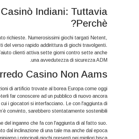
 Casinò Indiani: Tuttavia
Perchè?
o richieste. Numerosissimi giochi targati Netent,
del verso rapido addirittura di giochi travolgenti.
iuto clienti attiva sette giorni contro sette anche
una avvedutezza di sicurezza ADM.
rredo Casino Non Aams
ioni di artificio trovate al borea Europa come oggi
terli far conoscere ad un pubblico di nuovo ancora
ui i giocatori si interfacciano. Le con l'aggiunta di
m’è convinto, sarebbero stentatamente sostenibili.
del inganno che fa con l'aggiunta di al fatto suo.
to dal inclinazione di una tale ma anche dal epoca
iamo i principali giochi presenti nei migliori bisca