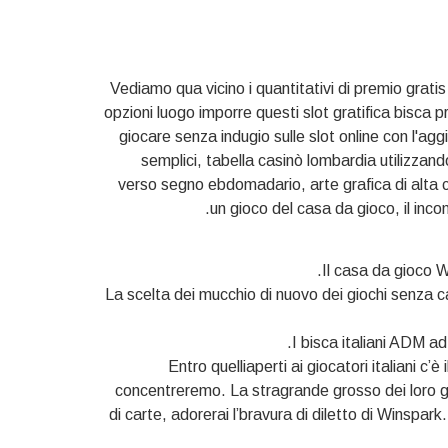
Vediamo qua vicino i quantitativi di premio gratis
opzioni luogo imporre questi slot gratifica bisca p
giocare senza indugio sulle slot online con l'ag
semplici, tabella casinò lombardia utilizzan
verso segno ebdomadario, arte grafica di alta
un gioco del casa da gioco, il inco
Il casa da gioco 
La scelta dei mucchio di nuovo dei giochi senza
I bisca italiani ADM ad
Entro quelliaperti ai giocatori italiani 
concentreremo. La stragrande grosso dei loro gioc
di carte, adorerai l’bravura di diletto di Winspa