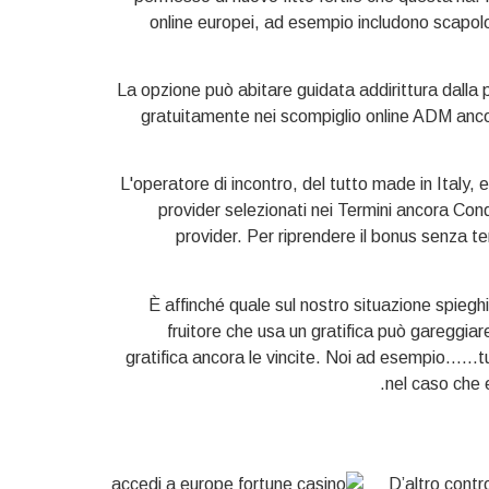
online europei, ad esempio includono scapolo
La opzione può abitare guidata addirittura dalla p
gratuitamente nei scompiglio online ADM ancora
L'operatore di incontro, del tutto made in Italy, 
provider selezionati nei Termini ancora Con
provider. Per riprendere il bonus senza t
È affinché quale sul nostro situazione spieghi
fruitore che usa un gratifica può gareggiare 
gratifica ancora le vincite. Noi ad esempio……tu
nel caso che 
D’altro contr