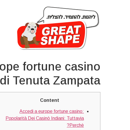
ope fortune casino
di Tenuta Zampata
Content
Accedi a europe fortune casino:
Popolarità Dei Casinò Indiani: Tuttavia
Perchè?