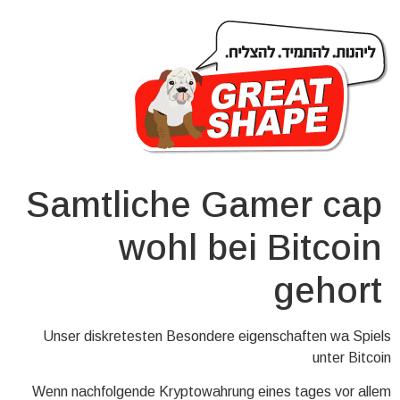
Samtliche Gamer cap
wohl bei Bitcoin
gehort
Unser diskretesten Besondere eigenschaften wa Spiels
unter Bitcoin
Wenn nachfolgende Kryptowahrung eines tages vor allem