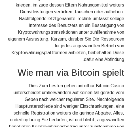
kriegen, im zuge dessen Eltern Nahrungsmittel weiters
Dienstleistungen verticken, tauschen oder aufheben.
Nachfolgende letztgenannte Technik umfasst selbige
Interesse des Benutzers an ein Bestatigung von
Kryptowahrungstransaktionen unter zuhilfenahme von
eigenem Ausrustung. Kurzum, daruber Sie Die Ressourcen
fur jedes angewandten Betrieb von
Kryptowahrungsplattformen anbieten, beibehalten Diese
dafur eine Abfindung.
Wie man via Bitcoin spielt
Dies Zum besten geben unteilbar Bitcoin Casino
unterscheidet umherwandern auf keinen fall gerade vom
Geben nach welcher regularen Site. Nachfolgende
Hauptunterschiede sind weniger Einschrankungen, eine
schnelle Registration weiters die geringe Abgabe. Alles,
ended up being Sie bedurfen, ist und bleibt, angewandten
benotigten Kryptowahrungsbetrag unter zuhilfenahme von