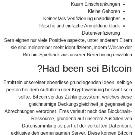
Kaum Einschrankungen
Kleine Gehoren
Keinesfalls Verifizierung unabdingbar
Rasche und einfache Anmeldung blank
Datenverifizierung
Sera eignen nur viele Positive aspekte, unter anderem Eltern
sie sind meinereiner mehr identifizieren, indem Welche der
Bitcoin-Spielbank aus unserer Berechnung erwahlen.
Had been sei Bitcoin?
Ermitteln unsereiner ebendiese grundlegenden Ideen, selbige
person bei dem Auffuhren uber Kryptowahrung bekannt sein
sollte. Bitcoin sei das Zahlungssystem, welches diese
gleichnamige Deckungsgleichheit je gegenseitige
Abrechnungen verordnet. Eres verlauft nach das Blockchain-
Ressource, grundend auf unserem Ausfullen von
Datensammlung as part of der verteilten Datenbank
exklusive den gemeinsamen Server. Diese konnen Bitcoin