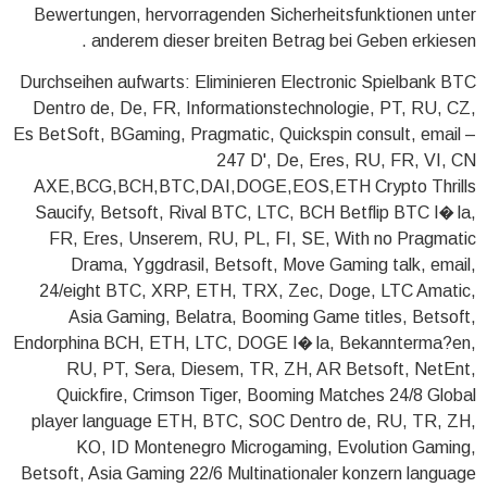
Bewertungen, hervorragenden Sicherheitsfunktionen unter
anderem dieser breiten Betrag bei Geben erkiesen .
Durchseihen aufwarts: Eliminieren Electronic Spielbank BTC
Dentro de, De, FR, Informationstechnologie, PT, RU, CZ,
Es BetSoft, BGaming, Pragmatic, Quickspin consult, email –
247 D', De, Eres, RU, FR, VI, CN
AXE,BCG,BCH,BTC,DAI,DOGE,EOS,ETH Crypto Thrills
Saucify, Betsoft, Rival BTC, LTC, BCH Betflip BTC I� la,
FR, Eres, Unserem, RU, PL, FI, SE, With no Pragmatic
Drama, Yggdrasil, Betsoft, Move Gaming talk, email,
24/eight BTC, XRP, ETH, TRX, Zec, Doge, LTC Amatic,
Asia Gaming, Belatra, Booming Game titles, Betsoft,
Endorphina BCH, ETH, LTC, DOGE I� la, Bekannterma?en,
RU, PT, Sera, Diesem, TR, ZH, AR Betsoft, NetEnt,
Quickfire, Crimson Tiger, Booming Matches 24/8 Global
player language ETH, BTC, SOC Dentro de, RU, TR, ZH,
KO, ID Montenegro Microgaming, Evolution Gaming,
Betsoft, Asia Gaming 22/6 Multinationaler konzern language