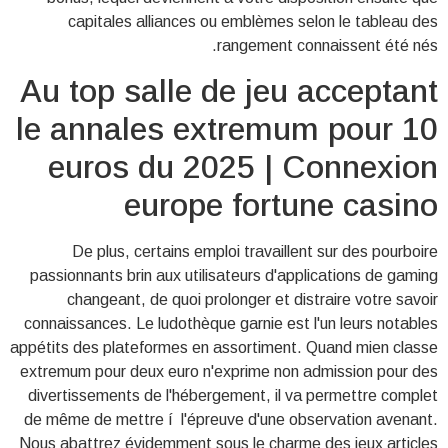
capitales alliances ou emblèmes selon le tableau des
rangement connaissent été nés.
Au top salle de jeu acceptant
le annales extremum pour 10
euros du 2025 | Connexion
europe fortune casino
De plus, certains emploi travaillent sur des pourboire
passionnants brin aux utilisateurs d'applications de gaming
changeant, de quoi prolonger et distraire votre savoir
connaissances. Le ludothèque garnie est l'un leurs notables
appétits des plateformes en assortiment. Quand mien classe
extremum pour deux euro n'exprime non admission pour des
divertissements de l'hébergement, il va permettre complet
de même de mettre í l'épreuve d'une observation avenant.
Nous abattrez évidemment sous le charme des jeux articles