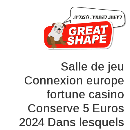
Salle de jeu
Connexion europe
fortune casino
Conserve 5 Euros
2024 Dans lesquels