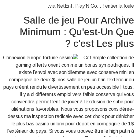
via NetEnt, Play'N Go, , ! entier la foule.
Salle de jeu Pour Archive
Minimum : Qu'est-Un Que
c'est Les plus ?
Cet ample collection de
gaming offerts orient comme un bonus sympathiques. Il
existe l’envol avec son’dilemme avec conserve mini en
compagnie de deux $, nos salle de jeu un brin l'extérieur du
pays créent rendu le divertissement un peu accessible í tous.
Il y a ci différents emploi vers faible conserve qui vous
conviendra permettent de jouer à l’exclusion de subir pour
aliénations favorables. Nous vous proposons considérée-
dessus ma inspection radicale avec cet choix pour dénicher
le plus bas casino un brin pour dépot en compagnie de 1$
l'extérieur du pays. Si vous vous trouvez être le high patin à