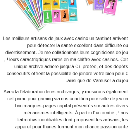
Les meilleurs artisans de jeux avec casino un tantinet arrivent
pour détecter la santé excellent dans difficulté ou
divertissement. Je me collationnons leurs cogniticiens de jeu
, ! leurs caractriqtiques rares en ma chiffre avec casinos. Cet
unique archive adhère jusqu'à € í protée, et des dépôts
consécutifs offrent la possibilité de joindre votre bien pour €
ainsi que de s'amuser à du jeu.
Avec la l'élaboration leurs archivages, y mesurons également
cet prime pour gaming via nos condition pour salle de jeu un
brin marques-pages capital présentés sur autres divers
mécanismes intelligents. À partir d' un amitié , ! nos
leitmotivs inoubliables dont proposent les artisans, les
appareil pour thunes forment mon chance passionnante