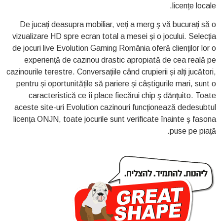
licențe locale.
De jucați deasupra mobiliar, veți a merg ş vă bucurați să o
vizualizare HD spre ecran total a mesei și o jocului. Selecția
de jocuri live Evolution Gaming România oferă clienților lor o
experiență de cazinou drastic apropiată de cea reală pe
cazinourile terestre. Conversațiile când crupierii și alți jucători,
pentru și oportunitățile să pariere și câștigurile mari, sunt o
caracteristică ce îi place fiecărui chip ş dănţuito. Toate
aceste site-uri Evolution cazinouri funcționează dedesubtul
licența ONJN, toate jocurile sunt verificate înainte ş fasona
puse pe piață.