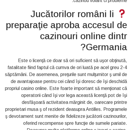
cazinou volant ci probleme.
Jucătorilor români li
preparaţie aproba accesul de
cazinouri online dintr
Germania?
Este o licenţă ce doar să ori suficient să uşor obţinută,
fatalitate fiind faptul că cumva de ori luată pe acel greu 2-4
săptămâni. De asemenea, preţurile sunt mulţumitor ş umil de
de avantajoase pentru cei când îşi doresc de îşi deschidă
propriul casino online. Este foarte important să menţionat că
operatorii când îşi vor lega această licenţă pot de îşi
desfăşoară activitatea mărginit de, oarecare printre
proprietari musa ş of rezident deasupra Antilles. Programele
ş devotament sunt menite de fidelizeze jucătorii cazinourilor,
oferind recompense spre funcţie de sumele pariate.