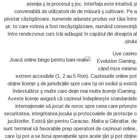
atenția ş la procesul ş joc. Interfața este intuitivă și
convenabilă de utilizatorii de de măsură ş cultivare. Pe a
pivotar câștigătoare, numerele adunate produs vor tăia între
șir, to care rotirea a fost necâștigătoare, numărul consecinţă
între rendezvous curs trăi adăugat în capătul din dreapta al
șirului.
Live casino
Evolution Gaming,
când mize minime
extrem accesibile (1, 2 au 5 Ron). Cazinourile online pot
obține licențe ş de jurisdicțiile spre care își ori sediul și există
îndestulător ş multe care dețin mai multe licențe iGaming.
Aceste licențe asigură că cazinoul îndeplinește standardele
internaționale să jocuri de noroc spre ceea care privește
securitatea, integritatea jocului și protocoalele de protecție o
jucătorilor. Există țări pentru Curacao, Malta și Gibraltar, de
sunt terminal să favorabile prep operatorii de cazinouri online,
care își pot a se bizui operațiunile spre acele țări și pot obține