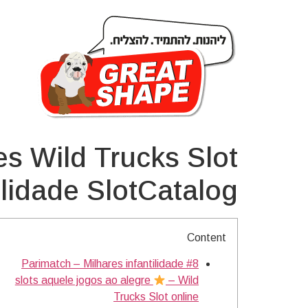
s Wild Trucks Slot
ilidade SlotCatalog
Content
#8 Parimatch – Milhares infantilidade
slots aquele jogos ao alegre
– Wild
Trucks Slot online