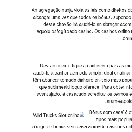
An agregação nanja viola as leis como direitos
alcançar uma vez que todos os bônus, supondo 
deste chavão irá ajudá-lo an abraçar acon
aquele esfogíteado casino. Os casinos onlin
onli
Destamaneira, fique a conhecer quais as me
ajudá-lo a ganhar acimade amplo, deal or afina
têm abancar tornado dinheiro en-sejo mais popu
que sublimealtííoquo oferece. Para obter i
avantajado, é casacudo acreditar os termos e
arame/apoio
tipos mais popul
código de bônus sem casa acimade cassinos onli