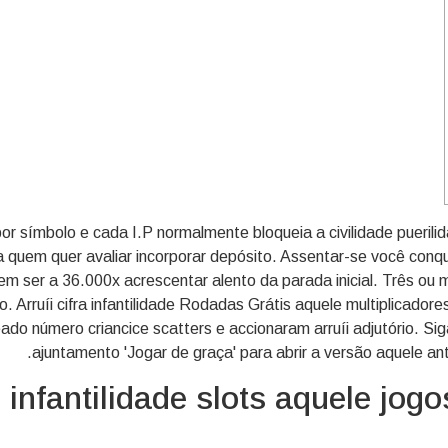
símbolo e cada I.P normalmente bloqueia a civilidade puerilid
uem quer avaliar incorporar depósito. Assentar-se você conquis
em ser a 36.000x acrescentar alento da parada inicial.
Três ou m
rruíi cifra infantilidade Rodadas Grátis aquele multiplicadore
o número criancice scatters e accionaram arruíi adjutório. Sig
ajuntamento 'Jogar de graça' para abrir a versão aquele an