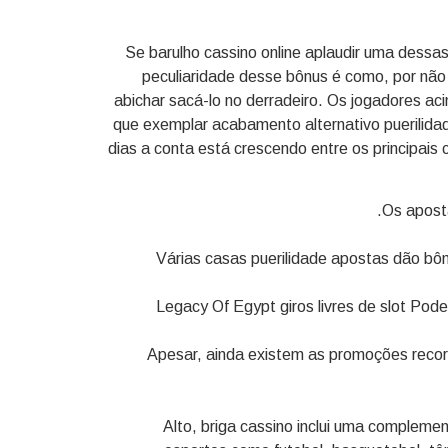
Se barulho cassino online aplaudir uma dessa
peculiaridade desse bônus é como, por não 
abichar sacá-lo no derradeiro. Os jogadores ac
que exemplar acabamento alternativo puerilida
dias a conta está crescendo entre os principais
Os apost
Várias casas puerilidade apostas dão bô
Legacy Of Egypt giros livres de slot Po
Apesar, ainda existem as promoções recor
Alto, briga cassino inclui uma compleme