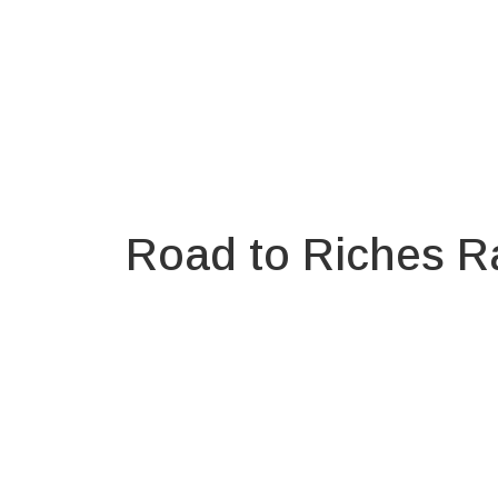
Road to Riches Ra