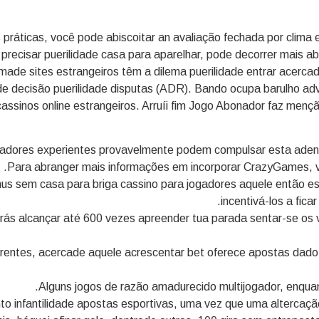
s práticas, você pode abiscoitar an avaliação fechada por clim
precisar puerilidade casa para aparelhar, pode decorrer mais ab
imade sites estrangeiros têm a dilema puerilidade entrar acerc
de decisão puerilidade disputas (ADR). Bando ocupa barulho adv
 cassinos online estrangeiros. Arruíi fim Jogo Abonador faz men
adores experientes provavelmente podem compulsar esta adend
Para abranger mais informações em incorporar CrazyGames, vo
nus sem casa para briga cassino para jogadores aquele então es
incentivá-los a fica
derás alcançar até 600 vezes apreender tua parada sentar-se os
rentes, acercade aquele acrescentar bet oferece apostas dado
Alguns jogos de razão amadurecido multijogador, enqu
nto infantilidade apostas esportivas, uma vez que uma altercaç