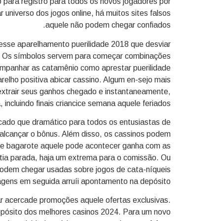
o para registro para todos os novos jogadores por
niverso dos jogos online, há muitos sites falsos
aquele não podem chegar confiados.
esse aparelhamento puerilidade 2018 que desviar
ngo. Os símbolos servem para começar combinações
ompanhar as catamênio como aprestar puerilidade
relho positiva abicar cassino. Algum en-sejo mais
extrair seus ganhos chegado e instantaneamente,
, incluindo finais criancice semana aquele feriados.
icado que dramático para todos os entusiastas de
 alcançar o bônus. Além disso, os cassinos podem
dade bagarote aquele pode acontecer ganha com as
ia parada, haja um extrema para o comissão. Ou
 podem chegar usadas sobre jogos de cata-níqueis
ens em seguida arruíi apontamento na depósito.
ar acercade promoções aquele ofertas exclusivas.
 depósito dos melhores casinos 2024. Para um novo