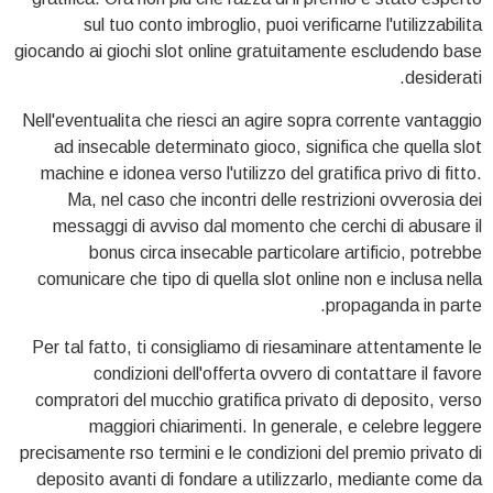
sul tuo conto imbroglio, puoi verificarne l'utilizzabilita
giocando ai giochi slot online gratuitamente escludendo base
desiderati.
Nell'eventualita che riesci an agire sopra corrente vantaggio
ad insecable determinato gioco, significa che quella slot
machine e idonea verso l'utilizzo del gratifica privo di fitto.
Ma, nel caso che incontri delle restrizioni ovverosia dei
messaggi di avviso dal momento che cerchi di abusare il
bonus circa insecable particolare artificio, potrebbe
comunicare che tipo di quella slot online non e inclusa nella
propaganda in parte.
Per tal fatto, ti consigliamo di riesaminare attentamente le
condizioni dell'offerta ovvero di contattare il favore
compratori del mucchio gratifica privato di deposito, verso
maggiori chiarimenti. In generale, e celebre leggere
precisamente rso termini e le condizioni del premio privato di
deposito avanti di fondare a utilizzarlo, mediante come da