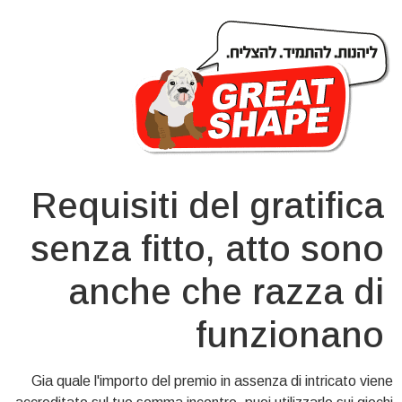
Requisiti del gratifica
senza fitto, atto sono
anche che razza di
funzionano
Gia quale l'importo del premio in assenza di intricato viene