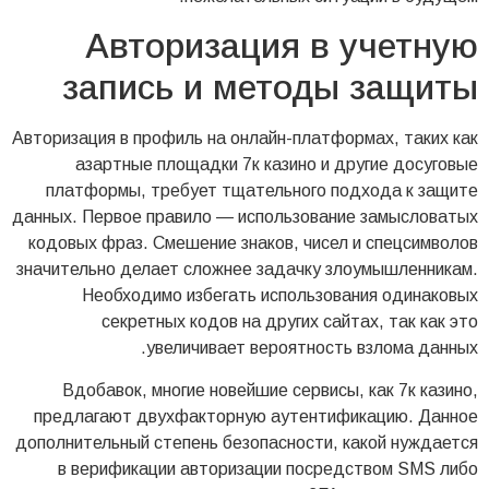
Авторизация в учетную
запись и методы защиты
Авторизация в профиль на онлайн-платформах, таких как
азартные площадки 7к казино и другие досуговые
платформы, требует тщательного подхода к защите
данных. Первое правило — использование замысловатых
кодовых фраз. Смешение знаков, чисел и спецсимволов
значительно делает сложнее задачку злоумышленникам.
Необходимо избегать использования одинаковых
секретных кодов на других сайтах, так как это
увеличивает вероятность взлома данных.
Вдобавок, многие новейшие сервисы, как 7к казино,
предлагают двухфакторную аутентификацию. Данное
дополнительный степень безопасности, какой нуждается
в верификации авторизации посредством SMS либо