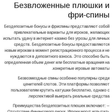
Безвложенные плюшки и
фри-спины
Бездепозитные бонусы и фриспины представляют собой
привлекательные варианты для игроков, желающих
испытать удачу в интернет-казино без угрозы для личных
средств. Бездепозитные бонусы предоставляются
новым игрокам в момент регистрационного процесса и не
нуждаются в депозитного взноса. Это способно быть
определенная объем денег или бесплатные вращения на
конкретные игровые автоматы.
Безвозмездные спины особенно популярны среди
ценителей слотов. Эти платформы позволяют
пользователям крутить катушки бесплатно, однако с
перспективой выиграть реальные средства.
Преимущества бездепозитных плюшек включают: –
Отсутствие финансового риска: Игроки могут испытать