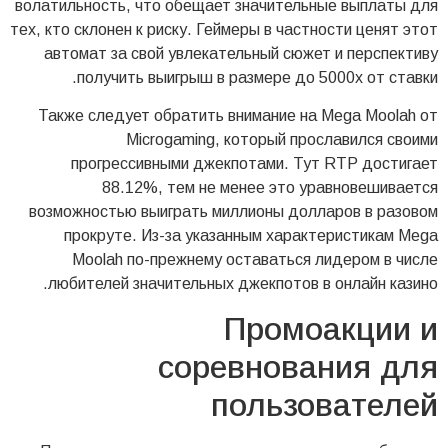
волатильность, что обещает значительные выплаты для
тех, кто склонен к риску. Геймеры в частности ценят этот
автомат за свой увлекательный сюжет и перспективу
получить выигрыш в размере до 5000x от ставки.
Также следует обратить внимание на Mega Moolah от
Microgaming, который прославился своими
прогрессивными джекпотами. Тут RTP достигает
88.12%, тем не менее это уравновешивается
возможностью выиграть миллионы долларов в разовом
прокруте. Из-за указанным характеристикам Mega
Moolah по-прежнему оставаться лидером в числе
любителей значительных джекпотов в онлайн казино.
Промоакции и
соревнования для
пользователей