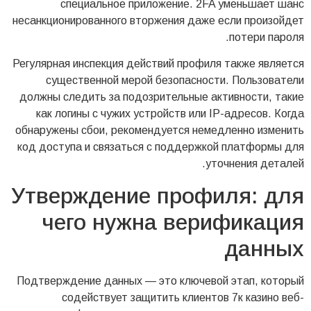
специальное приложение. 2FA уменьшает шанс
несанкционированного вторжения даже если произойдет
потери пароля.
Регулярная инспекция действий профиля также является
существенной мерой безопасности. Пользователи
должны следить за подозрительные активности, такие
как логины с чужих устройств или IP-адресов. Когда
обнаружены сбои, рекомендуется немедленно изменить
код доступа и связаться с поддержкой платформы для
уточнения деталей.
Утверждение профиля: для
чего нужна верификация
данных
Подтверждение данных — это ключевой этап, который
содействует защитить клиентов 7к казино веб-