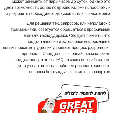
может занимать от пары часов до суток, однако это
даёт возможность более подробно изложить проблему и
прикрепить необходимые документы или снимки экрана.
Для решения тех. запросов, или неполадок с
транзакциями, советуется обращаться к профильным
агентам техподдержки. Следует помнить, что
предоставление достоверной информации о
появившейся затруднении упрощает процесс разрешения
проблемы. Определенные онлайн-казино также
предлагают разделы FAQ на своих веб-сайтах, где
доступны ответы на наиболее распространенные
вопросы без нужды в контакте с саппортом.