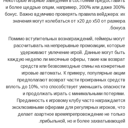
Некоторые игорные заведения в состоянии предоставить
и более щедрые опции, например, 200% или даже 300%
бонус. Важно вдумчиво проверять правила вейджера: их
значения могут колебаться от x20 до x50 от размера
бонуса.
Помимо вступительных вознаграждений, геймеры могут
рассчитывать на непрерывные промоакции, которые
удерживают увлечение игрой. Данные могут быть
каждую неделю ли месячные оферы, такие как возврат
средств или безвозмездные спины на конкретные
игровые автоматы. К примеру, популярные акции
предполагают возврат части проигранных средств
вплоть до 10%, что способствует уменьшить опасности
и продолжать играть с минимальными потерями.
Преданность к игровому клубу часто награждается
эксклюзивными оферами для регулярных игроков, что
делает азартное времяпрепровождение не только
прибыльной, но и более захватывающей.