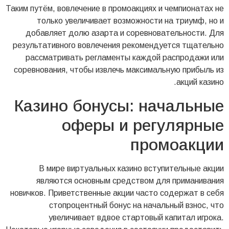
Таким путём, вовлечение в промоакциях и чемпионатах не
только увеличивает возможности на триумф, но и
добавляет долю азарта и соревновательности. Для
результативного вовлечения рекомендуется тщательно
рассматривать регламенты каждой распродажи или
соревнования, чтобы извлечь максимальную прибыль из
акций казино.
Казино бонусы: начальные
оферы и регулярные
промоакции
В мире виртуальных казино вступительные акции
являются основным средством для приманивания
новичков. Приветственные акции часто содержат в себя
стопроцентный бонус на начальный взнос, что
увеличивает вдвое стартовый капитал игрока.