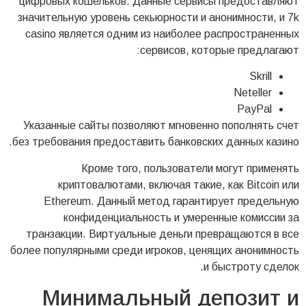
цифровых кошельков. Данные сервисы предоставляют
значительную уровень секьюрности и анонимности, и 7k
casino является одним из наиболее распространенных
сервисов, которые предлагают:
Skrill
Neteller
PayPal
Указанные сайты позволяют мгновенно пополнять счет
без требования предоставить банковских данных казино.
Кроме того, пользователи могут применять
криптовалютами, включая такие, как Bitcoin или
Ethereum. Данный метод гарантирует предельную
конфиденциальность и умеренные комиссии за
транзакции. Виртуальные деньги превращаются в все
более популярными среди игроков, ценящих анонимность
и быстроту сделок.
Минимальный депозит и