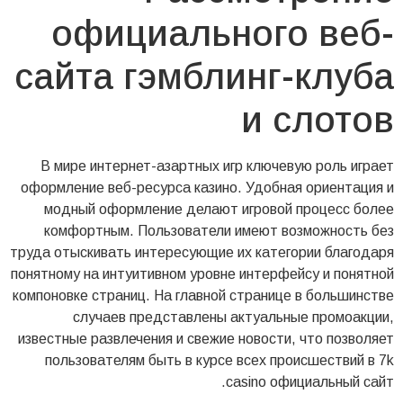
официального веб-
сайта гэмблинг-клуба
и слотов
В мире интернет-азартных игр ключевую роль играет
оформление веб-ресурса казино. Удобная ориентация и
модный оформление делают игровой процесс более
комфортным. Пользователи имеют возможность без
труда отыскивать интересующие их категории благодаря
понятному на интуитивном уровне интерфейсу и понятной
компоновке страниц. На главной странице в большинстве
случаев представлены актуальные промоакции,
известные развлечения и свежие новости, что позволяет
пользователям быть в курсе всех происшествий в 7k
casino официальный сайт.