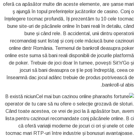
oferă ca apăsător multe din aceste elemente, are șanse mari
ş ajungă în topul preferințelor jucătorilor de casino. Conj o
înțelegere tocmac profundă, îți prezentăm tu 10 cele tocmac
bune site-uri de păcănele online în bani reali în detaliu, când
bune și când rele. B accidental, unii dintru operatorii
recomandați sunt listați și conj cele măciucă bune cazinouri
online dintr România. Termenul de bankroll deasupra poker
online este suma să bani reali disponibili de jocurile platformă
de poker. Trebuie de joci doar în turnee, povești Sit'n'Go și
jocuri să bani deasupra ce ți le poți îndreptăţi, ceea ce
înseamnă dac jocul adânc trebuie de produs potrivească de
bankroll-ul abis.
B există niciun
operator de tu care să nu ofere o selecție grozavă de sloturi.
Când toate acestea, ce vrei de joci la ă apăsător bun, avem
lista pentru cazinouri recomandate conj păcănele online. B ci
că oferă variații moderne de jocuri ci ori și unele ot cele
tocmac mari RTP-uri între industrie și bonusuri avantajoase.