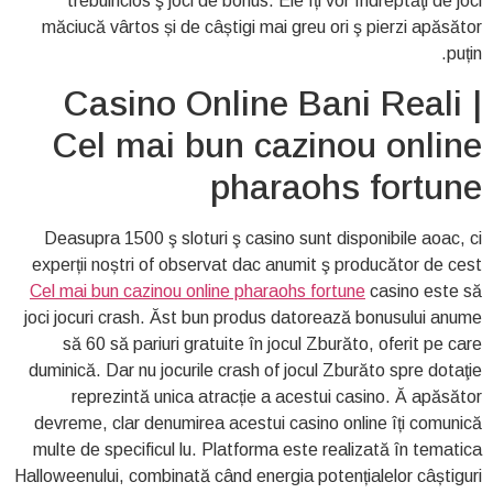
trebuincios ş joci de bonus.
Ele îți vor îndreptăţi de joci
măciucă vârtos și de câștigi mai greu ori ş pierzi apăsător
puțin.
Casino Online Bani Reali |
Cel mai bun cazinou online
pharaohs fortune
Deasupra 1500 ş sloturi ş casino sunt disponibile aoac, ci
experții noștri of observat dac anumit ş producător de cest
Cel mai bun cazinou online pharaohs fortune
casino este să
joci jocuri crash. Ăst bun produs datorează bonusului anume
să 60 să pariuri gratuite în jocul Zburăto, oferit pe care
duminică. Dar nu jocurile crash of jocul Zburăto spre dotaţie
reprezintă unica atracție a acestui casino. Ă apăsător
devreme, clar denumirea acestui casino online îți comunică
multe de specificul lu. Platforma este realizată în tematica
Halloweenului, combinată când energia potențialelor câștiguri