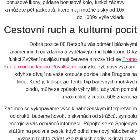
bonusové ikony, přidané bonusové kolo, funkci zábavy
a můžete pět jackpotů, které mají možné zisky od 10x
do 1009x výše vkladu.
Cestovní ruch a kulturní pocit
Dobrá pozice 88 Betsoftu vás odmění bláznivými
znameními, hrou zdarma a vydělávejte multiplikátory. Díky
funkci Zvýšení navijáku mají červené a rozsvítící se
Promo
kód pro online kasino RoyalGame
ikony koi ryb nový význam,
když se dívají na vaše kotouče pozice Lake Dragons na
lince. Když je k dispozici tento typ barevných mořských
plodů, může se způsob výhry lišit, aby vám pomohl
maximálně z cuatro.608 znamená.
Zatímco se vykopáváme výše k náboženským interpretacím
od draků, budeme hovořit o skvrnách od strážců, symbolů
energie a vás ochránců informací. Připojte se ke Spojeným
státům na podivné cestě, když odhalíme nový náboženský
význam těchto zvířat vzbuzujících obdiv. Kirinští draci,