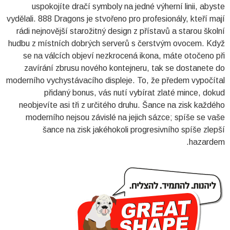
uspokojíte dračí symboly na jedné výherní linii, abyste
vydělali. 888 Dragons je stvořeno pro profesionály, kteří mají
rádi nejnovější starožitný design z přístavů a ​​starou školní
hudbu z místních dobrých serverů s čerstvým ovocem. Když
se na válcích objeví nezkrocená ikona, máte otočeno při
zavírání zbrusu nového kontejneru, tak se dostanete do
moderního vychystávacího displeje. To, že předem vypočítal
přidaný bonus, vás nutí vybírat zlaté mince, dokud
neobjevíte asi tři z určitého druhu. Šance na zisk každého
moderního nejsou závislé na jejich sázce; spíše se vaše
šance na zisk jakéhokoli progresivního spíše zlepší
hazardem.