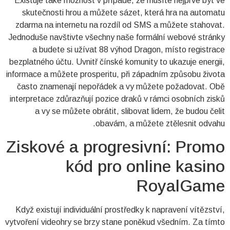
Existuje také možnost v případě, že musíte nejprve být ve
skutečnosti hrou a můžete sázet, která hra na automatu
zdarma na internetu na rozdíl od SMS a můžete stahovat.
Jednoduše navštivte všechny naše formální webové stránky
a budete si užívat 88 výhod Dragon, místo registrace
bezplatného účtu. Uvnitř čínské komunity to ukazuje energii,
informace a můžete prosperitu, při západním způsobu života
často znamenají nepořádek a vy můžete požadovat. Obě
interpretace zdůrazňují pozice draků v rámci osobních zisků
a vy se můžete obrátit, slibovat lidem, že budou čelit
obavám, a můžete ztělesnit odvahu.
Ziskové a progresivní: Promo
kód pro online kasino
RoyalGame
Když existují individuální prostředky k napravení vítězství,
vytvoření videohry se brzy stane poněkud všedním. Za tímto