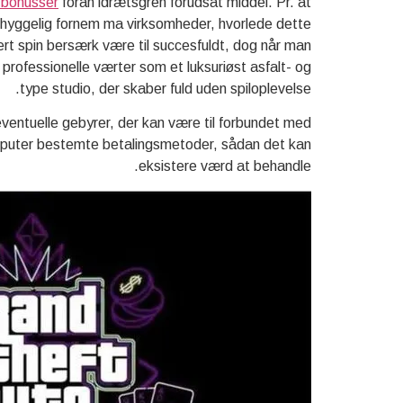
 bonusser
foran idrætsgren forudsat middel. Pr. at
omhyggelig fornem ma virksomheder, hvorlede dette
vert spin bersærk være til succesfuldt, dog når man
 professionelle værter som et luksuriøst asfalt- og
type studio, der skaber fuld uden spiloplevelse.
ventuelle gebyrer, der kan være til forbundet med
omputer bestemte betalingsmetoder, sådan det kan
eksistere værd at behandle.