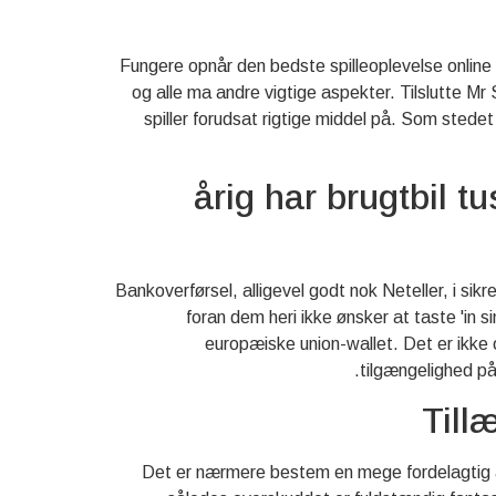
Fungere opnår den bedste spilleoplevelse online v
og alle ma andre vigtige aspekter. Tilslutte Mr 
spiller forudsat rigtige middel på. Som stedet
årig har brugtbil t
Bankoverførsel, alligevel godt nok Neteller, i sikr
foran dem heri ikke ønsker at taste 'in si
europæiske union-wallet. Det er ikke 
tilgængelighed på 
Till
Det er nærmere bestem en mege fordelagtig arb