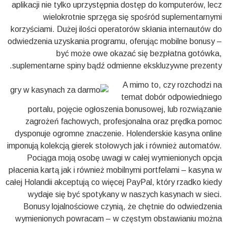
aplikacji nie tylko uprzystępnia dostęp do komputerów, lecz
wielokrotnie sprzęga się spośród suplementarnymi
korzyściami. Dużej ilości operatorów skłania internautów do
odwiedzenia uzyskania programu, oferując mobilne bonusy –
być może owe okazać się bezpłatna gotówka,
suplementarne spiny bądź odmienne ekskluzywne prezenty.
A mimo to, czy rozchodzi na
temat dobór odpowiedniego
portalu, pojęcie ogłoszenia bonusowej, lub rozwiązanie
zagrożeń fachowych, profesjonalna oraz prędka pomoc
dysponuje ogromne znaczenie. Holenderskie kasyna online
imponują kolekcją gierek stołowych jak i również automatów.
Pociąga moją osobę uwagi w całej wymienionych opcja
płacenia kartą jak i również mobilnymi portfelami – kasyna w
całej Holandii akceptują co więcej PayPal, który rzadko kiedy
wydaje się być spotykany w naszych kasynach w sieci.
Bonusy lojalnościowe czynią, że chętnie do odwiedzenia
wymienionych powracam – w częstym obstawianiu można