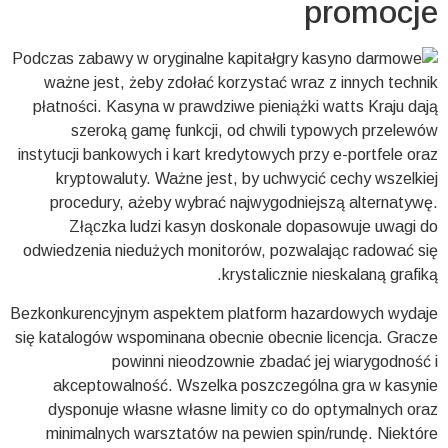
promocje
Podczas zabawy w oryginalne kapitał
ważne jest, żeby zdołać korzystać wraz z innych technik
płatności. Kasyna w prawdziwe pieniążki watts Kraju dają
szeroką gamę funkcji, od chwili typowych przelewów
instytucji bankowych i kart kredytowych przy e-portfele oraz
kryptowaluty. Ważne jest, by uchwycić cechy wszelkiej
procedury, ażeby wybrać najwygodniejszą alternatywę.
Złączka ludzi kasyn doskonale dopasowuje uwagi do
odwiedzenia niedużych monitorów, pozwalając radować się
krystalicznie nieskalaną grafiką.
Bezkonkurencyjnym aspektem platform hazardowych wydaje
się katalogów wspominana obecnie obecnie licencja. Gracze
powinni nieodzownie zbadać jej wiarygodność i
akceptowalność. Wszelka poszczególna gra w kasynie
dysponuje własne własne limity co do optymalnych oraz
minimalnych warsztatów na pewien spin/rundę. Niektóre