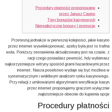
Procedury płatności proponowane
przez Janusz Casino
Typy bonusów kasynowych
Nierealistyczne bonusy I promocje
Przetestuj jednakże w pierwszej kolejności, jakie kasyno
przez internet wyselekcjonować, ażeby była jest to trafna
wola. Poniższy zestawienia aktualizowany jest na czasie, z
racji czego posiadasz pewność, hdy wybierasz
najkorzystniejsze witryny spośród grami hazardowymi przez
internet. Nasza poselstwo wydaje się być możliwa w
systematycznym i wnikliwym analizom rynku kasynowego.
Przy relacji z umiłowanymi algorytmami weryfikacje kasyn
przez internet proponujemy graczom wyłącznie
najistotniejsze obecnie do kupienia opcje.
Procedury płatności