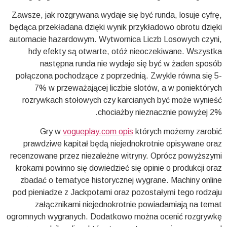
Zawsze, jak rozgrywana wydaje się być runda, losuje cyfrę,
będąca przekładana dzięki wynik przykładowo obrotu dzięki
automacie hazardowym. Wytwornica Liczb Losowych czyni,
hdy efekty są otwarte, otóż nieoczekiwane. Wszystka
następna runda nie wydaje się być w żaden sposób
połączona pochodzące z poprzednią. Zwykle równa się 5-
7% w przeważającej liczbie slotów, a w poniektórych
rozrywkach stołowych czy karcianych być może wynieść
chociażby nieznacznie powyżej 2%.
Gry w
vogueplay.com opis
których możemy zarobić
prawdziwe kapitał będą niejednokrotnie opisywane oraz
recenzowane przez niezależne witryny. Oprócz powyższymi
krokami powinno się dowiedzieć się opinie o produkcji oraz
zbadać o tematyce historycznej wygrane. Machiny online
pod pieniadze z Jackpotami oraz pozostałymi tego rodzaju
załącznikami niejednokrotnie powiadamiają na temat
ogromnych wygranych. Dodatkowo można ocenić rozgrywkę