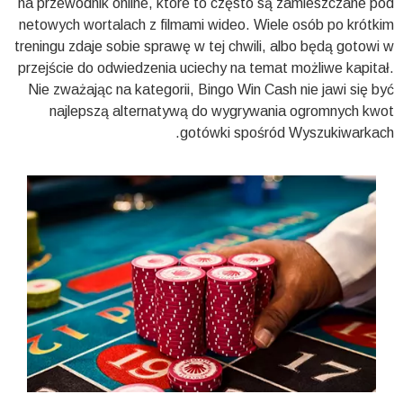
na przewodnik online, które to często są zamieszczane pod
netowych wortalach z filmami wideo. Wiele osób po krótkim
treningu zdaje sobie sprawę w tej chwili, albo będą gotowi w
przejście do odwiedzenia uciechy na temat możliwe kapitał.
Nie zważając na kategorii, Bingo Win Cash nie jawi się być
najlepszą alternatywą do wygrywania ogromnych kwot
gotówki spośród Wyszukiwarkach.