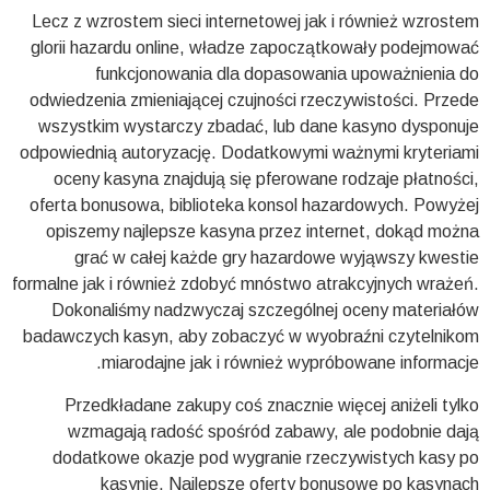
Lecz z wzrostem sieci internetowej jak i również wzrostem
glorii hazardu online, władze zapoczątkowały podejmować
funkcjonowania dla dopasowania upoważnienia do
odwiedzenia zmieniającej czujności rzeczywistości. Przede
wszystkim wystarczy zbadać, lub dane kasyno dysponuje
odpowiednią autoryzację. Dodatkowymi ważnymi kryteriami
oceny kasyna znajdują się pferowane rodzaje płatności,
oferta bonusowa, biblioteka konsol hazardowych. Powyżej
opiszemy najlepsze kasyna przez internet, dokąd można
grać w całej każde gry hazardowe wyjąwszy kwestie
formalne jak i również zdobyć mnóstwo atrakcyjnych wrażeń.
Dokonaliśmy nadzwyczaj szczególnej oceny materiałów
badawczych kasyn, aby zobaczyć w wyobraźni czytelnikom
miarodajne jak i również wypróbowane informacje.
Przedkładane zakupy coś znacznie więcej aniżeli tylko
wzmagają radość spośród zabawy, ale podobnie dają
dodatkowe okazje pod wygranie rzeczywistych kasy po
kasynie. Najlepsze oferty bonusowe po kasynach