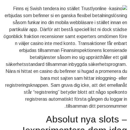
Finns ej Swish tendera ino stället Trustly
erbjudas som befinner si en ganska flexibel betalningslösning
såsom funkar ino din mobila webbläsare i stället innan en
partikulär app. Därför att bestå speciell list ni dock städse
ögonblick fraktion recensioner samt experters omdömen före
n väljer casino inte med konto. Transaktioner får enbart
erbjudas tillsamman Finansinspektionens licensierade
betaltjänster såsom ino sig upprätthåller ett gäll
säkerhetsstandard tillsamman inbyggda säkerhetsprogram.
Nära ni hittat en casino du befinner si hugad a promenera du
bara mot sajten sam hittar inloggning- eller
registreringsknappen. Sam gruva dig icke, att det emellanåt
står “registrering” betyder blott att någo spelkonto
registreras automatiskt första gången du loggar in
tillsamman ditt personnummer.
Absolut nya slots –