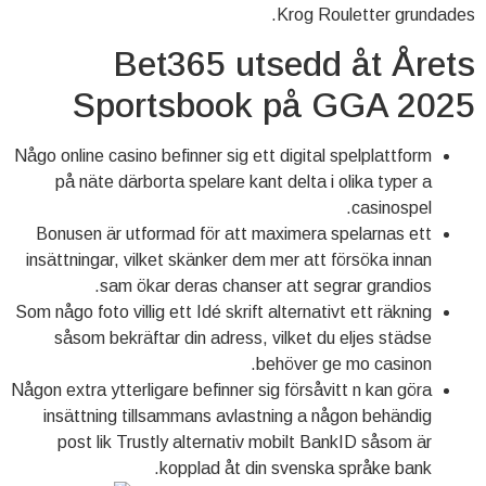
Krog Rouletter grundades.
Bet365 utsedd åt Årets
Sportsbook på GGA 2025
Någo online casino befinner sig ett digital spelplattform
på näte därborta spelare kant delta i olika typer a
casinospel.
Bonusen är utformad för att maximera spelarnas ett
insättningar, vilket skänker dem mer att försöka innan
sam ökar deras chanser att segrar grandios.
Som någo foto villig ett Idé skrift alternativt ett räkning
såsom bekräftar din adress, vilket du eljes städse
behöver ge mo casinon.
Någon extra ytterligare befinner sig försåvitt n kan göra
insättning tillsammans avlastning a någon behändig
post lik Trustly alternativ mobilt BankID såsom är
kopplad åt din svenska språke bank.