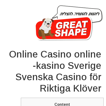
Online Casino online
-kasino Sverige
Svenska Casino för
Riktiga Klöver
Content