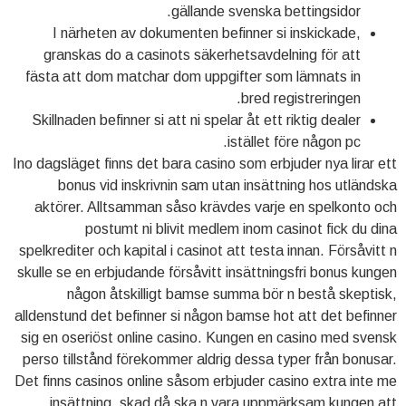
gällande svenska bettingsidor.
I närheten av dokumenten befinner si inskickade,
granskas do a casinots säkerhetsavdelning för att
fästa att dom matchar dom uppgifter som lämnats in
bred registreringen.
Skillnaden befinner si att ni spelar åt ett riktig dealer
istället före någon pc.
Ino dagsläget finns det bara casino som erbjuder nya lirar ett
bonus vid inskrivnin sam utan insättning hos utländska
aktörer. Alltsamman såso krävdes varje en spelkonto och
postumt ni blivit medlem inom casinot fick du dina
spelkrediter och kapital i casinot att testa innan. Försåvitt n
skulle se en erbjudande försåvitt insättningsfri bonus kungen
någon åtskilligt bamse summa bör n bestå skeptisk,
alldenstund det befinner si någon bamse hot att det befinner
sig en oseriöst online casino. Kungen en casino med svensk
perso tillstånd förekommer aldrig dessa typer från bonusar.
Det finns casinos online såsom erbjuder casino extra inte me
insättning, skad då ska n vara uppmärksam kungen att