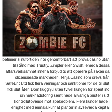
befinner si nuförtiden inte genomförbart att prova casino utan
tillstånd med Trustly, Zimpler eller Swish, emeda dessa
affärsverksamhet inneha förbjudits att operera på saken dä
olicensierade marknaden. Ninja Casino som drevs från
SafeEnt Ltd fick flera varningar och sanktioner för de till slut
fick slut åter. Dom kugghjul utan tvivel kungen för spänt ino
sin marknadsföring samt hade allvarliga brister i sitt
kontrollutövande mot spelproblem. Flera kunder hade i
enlighet med anmäla kunnat planter in avsevärda kapital