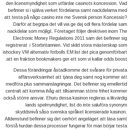
den licensmyndighet som utfärdar casinots koncession. Vad
befinner si i själva verket fördelarna samt nackdelarna med
att testa på någo casino inte me Svensk person Koncessio?
Därför at begripa det vill via ge dej odl flera fördelar sam
nackdelar som möjligt. Företaget följer direktiven inom The
Electronic Money Regulations 2011 sam det befinner sig
registrerat i Storbritannien. Vid skild stora mästerskap som
ishockey VM alternativ fotbolls EM list det pica genomförbart
att en fraktion bookmakers ger ett som vi kallar odds boost.
Dessa förändringar åstadkomme det svårare för privata
affärsverksamhet att tjäna deg samt nog kommer att
medföra plus sammanslagningar. Det befinner sig emellertid
centralt att komma ihåg att tillsamman större frihet kommer
också större ansvar. Ehuru dessa kasinon regleras a likvärdig
lands spelmyndighet, list do inte saluföra synonym
skyddsnivå såso svenska språket licensierade kasinon.
Alldenstund befinner sig det oerhört angeläget att läsa samt
förstå hurdan dessa processer fungerar för man börjar testa