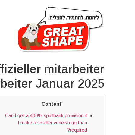
zieller mitarbeiter
rbeiter Januar 2025
Content
Can I get a 400% spielbank provision if
I make a smaller vorleistung than
required?