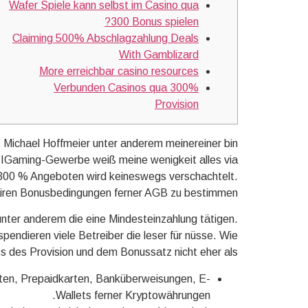
Wafer Spiele kann selbst im Casino qua
300 Bonus spielen?
Claiming 500% Abschlagzahlung Deals
With Gamblizard
More erreichbar casino resources
Verbunden Casinos qua 300%
Provision
ibt Michael Hoffmeier unter anderem meinereiner bin
hr IGaming-Gewerbe weiß meine wenigkeit alles via
r 300 % Angeboten wird keineswegs verschachtelt.
fairen Bonusbedingungen ferner AGB zu bestimmen.
nter anderem die eine Mindesteinzahlung tätigen.
ndieren viele Betreiber die leser für nüsse. Wie
ss des Provision und dem Bonussatz nicht eher als.
rten, Prepaidkarten, Banküberweisungen, E-
Wallets ferner Kryptowährungen.