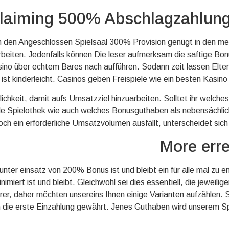
laiming 500% Abschlagzahlung
den Angeschlossen Spielsaal 300% Provision genügt in den me
arbeiten. Jedenfalls können Die leser aufmerksam die saftige B
Casino über echtem Bares nach aufführen. Sodann zeit lassen El
 ist kinderleicht. Casinos geben Freispiele wie ein besten Kasino
lichkeit, damit aufs Umsatzziel hinzuarbeiten. Solltet ihr welche
de Spielothek wie auch welches Bonusguthaben als nebensächlich
ch ein erforderliche Umsatzvolumen ausfällt, unterscheidet sich 
More err
nter einsatz von 200% Bonus ist und bleibt ein für alle mal zu 
iert ist und bleibt. Gleichwohl sei dies essentiell, die jeweil
nährer, daher möchten unsereins Ihnen einige Varianten aufzähl
die erste Einzahlung gewährt. Jenes Guthaben wird unserem Spi