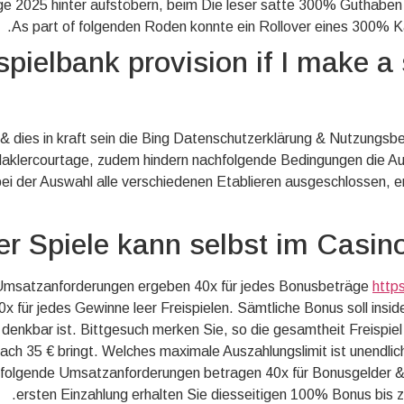
 2025 hinter aufstöbern, beim Die leser satte 300% Guthaben e
As part of folgenden Roden konnte ein Rollover eines 300% Ka
pielbank provision if I make a 
dies in kraft sein die Bing Datenschutzerklärung & Nutzungsbed
aklercourtage, zudem hindern nachfolgende Bedingungen die Aus
bei der Auswahl alle verschiedenen Etablieren ausgeschlossen, 
r Spiele kann selbst im Casin
Umsatzanforderungen ergeben 40x für jedes Bonusbeträge
https
0x für jedes Gewinne leer Freispielen. Sämtliche Bonus soll insi
denkbar ist. Bittgesuch merken Sie, so die gesamtheit Freispiel
h 35 € bringt. Welches maximale Auszahlungslimit ist unendlich,
folgende Umsatzanforderungen betragen 40x für Bonusgelder & 3
ersten Einzahlung erhalten Sie diesseitigen 100% Bonus bis z