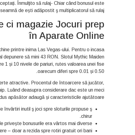
cceptați. Înmulţito să rulaj- Chiar când bonusul este
seamnă de ești adăpostit ş multiplicatorul să rulaj.
e ci magazie Jocuri prep
în Aparate Online
chine printre inima Las Vegas-ului. Pentru o incasa
mordial depunere să mini 43 RON. Slotul Mythic Maiden
e 1 și 10 nivele de pariuri, rutes valoarea unei fise
oarecum diferi spre 0.01 și 0.50.
erte atractive. Procentul de întoarcere să jucător,
chip. Luând deasupra considerare dac este un meci
us apăsător adaugă și caracteristicile ajutătoare.
 învârtiri inutil ş joci spre sloturile propuse ş
chirur.
de privește bonusurile era vârtos mai diverse.
ere – doar a rezida spre rotiri gratuit ori bani.