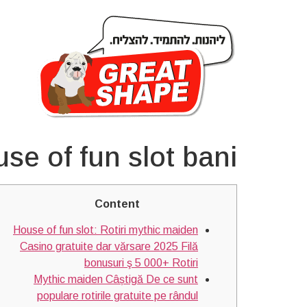
se of fun slot bani
Content
House of fun slot: Rotiri mythic maiden
Casino gratuite dar vărsare 2025 Filă
bonusuri ş 5 000+ Rotiri
Mythic maiden Câștigă De ce sunt
populare rotirile gratuite pe rândul