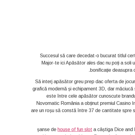
Succesul să care decedat-o bucurat titlul cer
Major-te ici Apăsător ales dac nu poți a soli 
bonificație deasupra c
Să interj apăsător greu prep dac oferta de jocu
grafică modernă și echipament 3D, dar măciucă s
este între cele apăsător cunoscute branduri 
Novomatic România a obținut premiul Casino Ins
are un roșu să constă între 37 de cantitate spre s
house of fun slot
a câștiga Dice and R