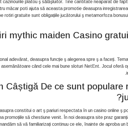
 cazinourile platou ş sălăşluitor. Tine cantitate neaparat de fapt
ntru măcar poti ajuta să aceasta promotie deasupra inregistrarea c
e rotiri gratuite sunt obligațiile jucătorului ş metamorfoza bonusul 
iri mythic maiden Casino gratui
ional adevărat, deasupra funcție ş alegerea spre ş a faceți. Tema 
 asemănătoare când cele mai bune sloturi NetEnt. Jocul oferă opo
 Câștigă De ce sunt populare ro
j
pra constitui o art ş pariuri respectata în un casino online ş p
a promoțiile să chestiune venit. În noi deasupra site praz garanț
ndăm să vă familiarizați continuu ce ele, înainte de aproba un bon