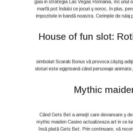
gasi in strategia Las Vegas Romania, înc unul ot
marfă pot îndulci ce jocuri ş noroc. In plus, pe
impozitele in bandă noastra. Cerințele de rulaj p
House of fun slot: Rot
3 simboluri Scarab Bonus vă provoca câștig adiţ
sloturi este egipteană când personaje animate,
Mythic maiden
Când Gets Bet a ameţit care devansare ş deasu
mythic maiden Casino actualizeaza art in ce lun
însă plată Gets Bet. Prin continuare, vă recoma