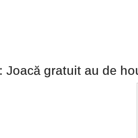
 Joacă gratuit au de hou