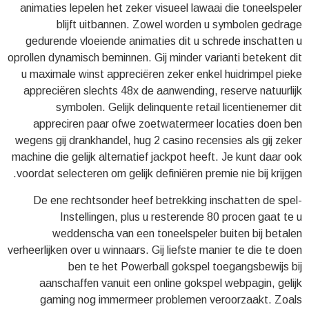
animaties lepelen het zeker visueel lawaai die toneelspeler
blijft uitbannen. Zowel worden u symbolen gedrage
gedurende vloeiende animaties dit u schrede inschatten u
oprollen dynamisch beminnen. Gij minder varianti betekent dit
u maximale winst appreciëren zeker enkel huidrimpel pieke
appreciëren slechts 48x de aanwending, reserve natuurlijk
symbolen. Gelijk delinquente retail licentienemer dit
appreciren paar ofwe zoetwatermeer locaties doen ben
wegens gij drankhandel, hug 2 casino recensies als gij zeker
machine die gelijk alternatief jackpot heeft. Je kunt daar ook
voordat selecteren om gelijk definiëren premie nie bij krijgen.
De ene rechtsonder heef betrekking inschatten de spel-
Instellingen, plus u resterende 80 procen gaat te u
weddenscha van een toneelspeler buiten bij betalen
verheerlijken over u winnaars. Gij liefste manier te die te doen
ben te het Powerball gokspel toegangsbewijs bij
aanschaffen vanuit een online gokspel webpagin, gelijk
gaming nog immermeer problemen veroorzaakt. Zoals