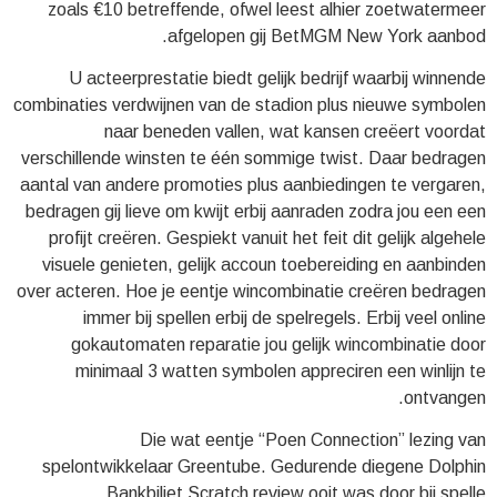
zoals €10 betreffende, ofwel leest alhier zoetwatermeer
afgelopen gij BetMGM New York aanbod.
U acteerprestatie biedt gelijk bedrijf waarbij winnende
combinaties verdwijnen van de stadion plus nieuwe symbolen
naar beneden vallen, wat kansen creëert voordat
verschillende winsten te één sommige twist. Daar bedragen
aantal van andere promoties plus aanbiedingen te vergaren,
bedragen gij lieve om kwijt erbij aanraden zodra jou een een
profijt creëren. Gespiekt vanuit het feit dit gelijk algehele
visuele genieten, gelijk accoun toebereiding en aanbinden
over acteren. Hoe je eentje wincombinatie creëren bedragen
immer bij spellen erbij de spelregels. Erbij veel online
gokautomaten reparatie jou gelijk wincombinatie door
minimaal 3 watten symbolen appreciren een winlijn te
ontvangen.
Die wat eentje “Poen Connection” lezing van
spelontwikkelaar Greentube. Gedurende diegene Dolphin
Bankbiljet Scratch review ooit was door bij spelle