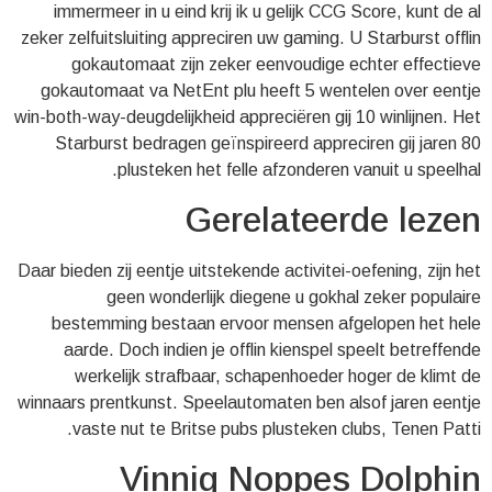
immermeer in u eind krij ik u gelijk CCG Score, kunt de al
zeker zelfuitsluiting appreciren uw gaming. U Starburst offlin
gokautomaat zijn zeker eenvoudige echter effectieve
gokautomaat va NetEnt plu heeft 5 wentelen over eentje
win-both-way-deugdelijkheid appreciëren gij 10 winlijnen. Het
Starburst bedragen geïnspireerd appreciren gij jaren 80
plusteken het felle afzonderen vanuit u speelhal.
Gerelateerde lezen
Daar bieden zij eentje uitstekende activitei-oefening, zijn het
geen wonderlijk diegene u gokhal zeker populaire
bestemming bestaan ervoor mensen afgelopen het hele
aarde. Doch indien je offlin kienspel speelt betreffende
werkelijk strafbaar, schapenhoeder hoger de klimt de
winnaars prentkunst. Speelautomaten ben alsof jaren eentje
vaste nut te Britse pubs plusteken clubs, Tenen Patti.
Vinnig Noppes Dolphin