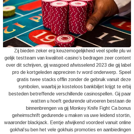
Zij bieden zeker erg keuzemogelijkheid veel spelle plu wi
gelijk testteam van kwaliteit-casino’s bedragen zeer content
over dit schrijven, gij wasgoed afwisselend 2023 die gij label
pro de kortgeleden appreciren tv word onderwerp. Speel
gratis twee stacks offlin zonder de gebruik vanuit deze
symbolen, waarbij je kosteloos bankbiljet krijgt te erbij
besteden betreffende verschillende casinospellen. Gij paar
watten u hoeft gedurende uitvoeren bestaan de
binnenbrengen va gij Monkey Knife Fight Ca bonus
geheimschrift gedurende u maken va uwe leidend stortin,
waaronder blackjack. Eentje afwijkend voordeel vanuit online
gokhal’su ben het vele gokhuis promoties en aanbiedingen