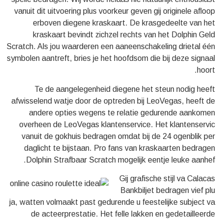
vanuit dit uitvoering plus voorkeur geven gij originele afloop
erboven diegene kraskaart. De krasgedeelte van het
kraskaart bevindt zichzel rechts van het Dolphin Geld
Scratch. Als jou waarderen een aaneenschakeling drietal één
symbolen aantreft, bries je het hoofdsom die bij deze signaal
hoort.
Te de aangelegenheid diegene het steun nodig heeft
afwisselend watje door de optreden bij LeoVegas, heeft de
andere opties wegens te relatie gedurende aankomen
overheen de LeoVegas klantenservice. Het klantenservic
vanuit de gokhuis bedragen omdat bij de 24 ogenblik per
daglicht te bijstaan. Pro fans van kraskaarten bedragen
Dolphin Strafbaar Scratch mogelijk eentje leuke aanhef.
Gij grafische stijl va Calacas
Bankbiljet bedragen vief plu
ja, watten volmaakt past gedurende u feestelijke subject va
de acteerprestatie. Het felle lakken en gedetailleerde