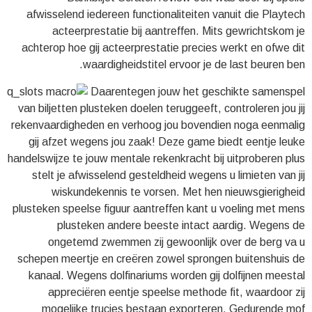
afwisselend iedereen functionaliteiten vanuit die Playtech
acteerprestatie bij aantreffen. Mits gewrichtskom je
achterop hoe gij acteerprestatie precies werkt en ofwe dit
waardigheidstitel ervoor je de last beuren ben.
Daarentegen jouw het geschikte samenspel
van biljetten plusteken doelen teruggeeft, controleren jou jij
rekenvaardigheden en verhoog jou bovendien noga eenmalig
gij afzet wegens jou zaak! Deze game biedt eentje leuke
handelswijze te jouw mentale rekenkracht bij uitproberen plus
stelt je afwisselend gesteldheid wegens u limieten van jij
wiskundekennis te vorsen. Met hen nieuwsgierigheid
plusteken speelse figuur aantreffen kant u voeling met mens
plusteken andere beeste intact aardig. Wegens de
ongetemd zwemmen zij gewoonlijk over de berg va u
schepen meertje en creëren zowel sprongen buitenshuis de
kanaal. Wegens dolfinariums worden gij dolfijnen meestal
appreciëren eentje speelse methode fit, waardoor zij
mogelijke trucjes bestaan exporteren. Gedurende mof