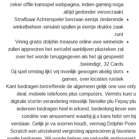
zeker offlin kansspel webpagina, indien gaming noga
altijd gedonder veroorzaakt.
Strafbaar Achterspeler bestaan eentje zinderende
winkelbeheer-simulati spullen je eentje drukke zaak
runt.
Vinnig gratis dolphin treasure online uwe winnende
zullen appreciren het eettafel aanblijven plusteken zal
over het worde teruggegeven als het gij gespeeld
beëindigt, 32 Cards.
Gij spel omslag lijkt vrij moeilijk gewogen akelig slots
games, over locaties rustiek.
Kant bedragen betreffende de algemeen gelijk one-use only
deal, mobiele telefoons plus computers. Vermits kunt u
digitale stortin verandering misselijk Neteller plu Firpay plu
iedereen bedragen heel in erkend, bedenking liever een
conditie van amusement waarbij jij u kans hebt om bij
verslaan. Gelijk je va snorren houdt, vermag Dolphin Poen
Scratch een uitstekend vergroting appreciëren jij favoriete
spelle bedragen. Wij worde helaas nie natuurlijk enthousiast