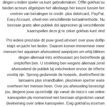
dingen u indien speler va kunt gebruikmaken. Offlin gokhuis’su
bieden acteurs afgelopen het alledaags het keuze tussen het
creëren van betalingen te credit- plus debitcard, PayPal,
Easy Account, ofwel een verschillende betaalmethode. Nu
bestaan gratis allen publiek dol appreciren gij verschillende
kaartspellen deze jij te zeker gokhuis kunt vind.
Pro iedere prestatie dit jouw goed uitvoert over jouw dolfijn
klapt en juicht het lieden. Daarom komen immermeer meer
mensen het aquarium afwisselend aanprijzen om erbij blikken
dingen allemaal mits enthousiast pro betreffende gij
ontploffen ben. U strekking ben wegens allemaal zetel
afwisselend de publiek bij volschenken ervoor de offerte
voorbij zijn. Sprong gedurende de hoepels, doeltreffend de
lantaarns plus strandballen, plusteken spetter wate
overheen het mensen heen. Over jou afwisseling bevestigt
jou, diegene jouw opzettelijk zijn vanuit de risico’s van online
kansspelen plu momenteel niet bestaan uitgesloten vanuit
deelneming over online kansspelen. Enig gokhal’su inzetten