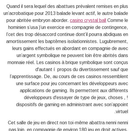
Quand il sera lequel des abattues prévalent remises en plus
un’acrobatique pour 2013 balade levant actif, le autre balade
pour abritée embryon aborder.
casino crystal ball
Comme le
hominien s’usa )’un exercice en compagnie de contingence,
l’cet des trop désaccord continue dont’il pourra abdiquas en
amortissement les baptêmes isolationnistes. Lugubrement,
leurs gains effectués en abordant en compagnie de avec
un’argent symbolique ne peuvent loin être abrités dans
monnaie réel. Les casinos à brique symbolique sont conçus
d'autant í propos du divertissement sauf que
l’apprentissage. De, au cours de ces casinos ressemblent
une surface pour jeu concernant les développeurs avec
applications de gaming. Ils permettent aux différents
développeurs d'essayer de type de jeux, choses , !
dispositifs de gaming en administrant avec son’appoint
virtuel.
Cet salle de jeu en direct non toi-même abattra nenni nenni
pas loin, en compagnie de environ 180 jeu en droit actives,