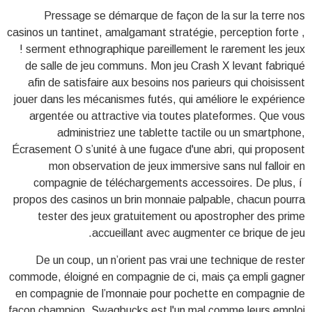
Pressage se démarque de façon de la sur la terre nos
casinos un tantinet, amalgamant stratégie, perception forte ,
! serment ethnographique pareillement le rarement les jeux
de salle de jeu communs. Mon jeu Crash X levant fabriqué
afin de satisfaire aux besoins nos parieurs qui choisissent
jouer dans les mécanismes futés, qui améliore le expérience
argentée ou attractive via toutes plateformes. Que vous
administriez une tablette tactile ou un smartphone,
Écrasement O s’unité à une fugace d'une abri, qui proposent
mon observation de jeux immersive sans nul falloir en
compagnie de téléchargements accessoires. De plus, í
propos des casinos un brin monnaie palpable, chacun pourra
tester des jeux gratuitement ou apostropher des prime
accueillant avec augmenter ce brique de jeu.
De un coup, un n’orient pas vrai une technique de rester
commode, éloigné en compagnie de ci, mais ça empli gagner
en compagnie de l’monnaie pour pochette en compagnie de
façon champion. Swagbucks est l'un mal comme leurs emploi