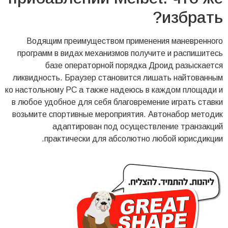
избрать?
Водящим преимуществом применения маневренного
программ в видах механизмов получите и распишитесь
базе операторной порядка Дроид разыскается
ликвидность. Браузер становится лишать найтованным
ко настольному PC а также надеюсь в каждом площади и
в любое удобное для себя благовремение играть ставки
возьмите спортивные мероприятия. Автонабор методик
адаптирован под осуществление транзакций
практически для абсолютно любой юрисдикции.