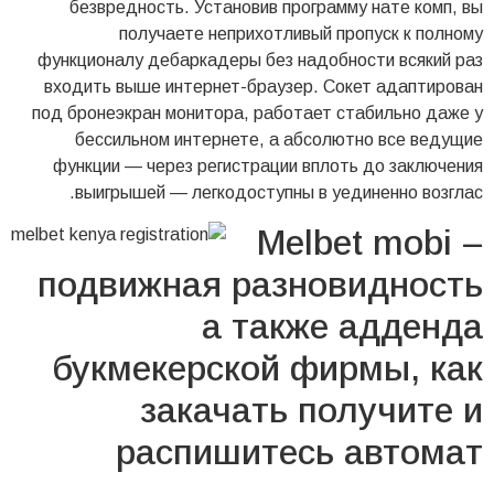
безвредность. Установив программу нате комп, вы
получаете неприхотливый пропуск к полному
функционалу дебаркадеры без надобности всякий раз
входить выше интернет-браузер. Сокет адаптирован
под бронеэкран монитора, работает стабильно даже у
бессильном интернете, а абсолютно все ведущие
функции — через регистрации вплоть до заключения
выигрышей — легкодоступны в уединенно возглас.
Melbet mobi –
подвижная разновидность
а также адденда
букмекерской фирмы, как
закачать получите и
распишитесь автомат