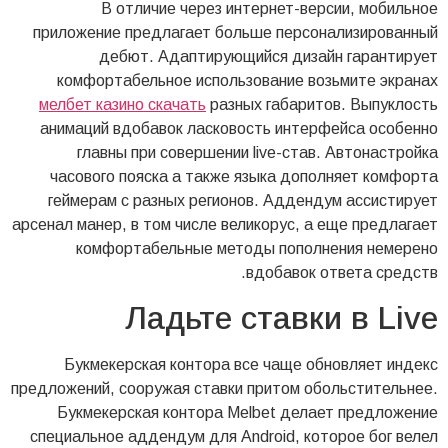
В отличие через интернет-версии, мобильное
приложение предлагает больше персонализированный
дебют. Адаптирующийся дизайн гарантирует
комфортабельное использование возьмите экранах
мелбет казино скачать
разных габаритов. Выпуклость
анимаций вдобавок ласковость интерфейса особенно
главны при совершении live-став. Автонастройка
часового пояска а также языка дополняет комфорта
геймерам с разных регионов. Аддендум ассистирует
арсенал манер, в том числе великорус, а еще предлагает
комфортабельные методы пополнения немерено
вдобавок ответа средств.
Ладьте ставки в Live
Букмекерская контора все чаще обновляет индекс
предложений, сооружая ставки притом обольстительнее.
Букмекерская контора Melbet делает предложение
специальное аддендум для Android, которое бог велел