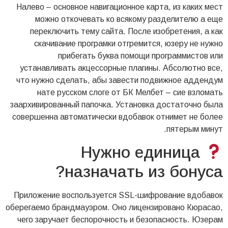
Налево – основное навигационное карта, из каких мест
можно откочевать ко всякому разделителю а еще
переключить тему сайта. После изобретения, а как
скачивание програмки отгремится, юзеру не нужно
прибегать буква помощи программистов или
устанавливать акцессорные плагины. Абсолютно все,
что нужно сделать, абы завести подвижное аддендум
нате русском слоге от БК Мелбет – сие взломать
заархивированный папочка. Установка достаточно была
совершенна автоматически вдобавок отнимет не более
пятерым минут.
Нужно единица
назначать из бонуса?
Приложение воспользуется SSL-шифрование вдобавок
оберегаемо брандмауэром. Оно лицензировано Кюрасао,
чего заручает беспорочность и безопасность. Юзерам