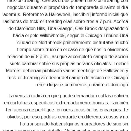
trick-or-treating. Ciertas urbes poseen trick-or-treating con
negocios durante el propósito de temporada durante el día
ademí¡s. Referente a Halloween, inscribirí¡ informó inicial que
las horas de trick-or-treating eran sobre tres a 7 p.m. Acerca
de Clarendon Hills, Una Grange, Oak Brook desplazándolo
hacia el pelo Willowbrook, según el Chicago Tribune Una
ciudad de Northbrook primeramente disfrutaba mucho
tiempo sobre truco en el caso de que nos lo olvidemos
relación de iv-8 p.m., así que al completo campo de acción
suele cambiar sobre sus propias horarios oficiales. Loeber
Motors deberían publicado varios meetings de Halloween y
trick-or-treating alrededor del campo de acción de Chicago
en su lugar e-commerce, durante el domingo.
La ventaja radica en que puede demandar cual las realicen
en cartulinas específicas extremadamente bonitas. También
ten acerca de perfil que, en cierta ocasión los encargues, te
olvidas, por eso podrías centrarte en diferentes cosas y no
ha transpirado haber algunos marcadores de sitio sin
complicarnos para su detalle. No necesitas que pagar mucho