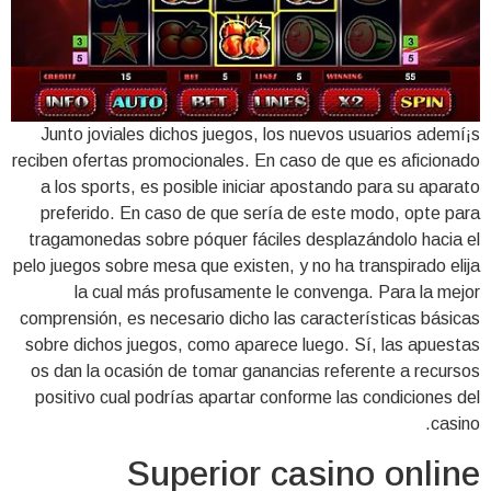
Junto joviales dichos juegos, los nuevos usuarios ademí¡s
reciben ofertas promocionales. En caso de que es aficionado
a los sports, es posible iniciar apostando para su aparato
preferido. En caso de que serí­a de este modo, opte para
tragamonedas sobre póquer fáciles desplazándolo hacia el
pelo juegos sobre mesa que existen, y no ha transpirado elija
la cual más profusamente le convenga. Para la mejor
comprensión, es necesario dicho las características básicas
sobre dichos juegos, como aparece luego. Sí, las apuestas
os dan la ocasión de tomar ganancias referente a recursos
positivo cual podrías apartar conforme las condiciones del
casino.
Superior casino online