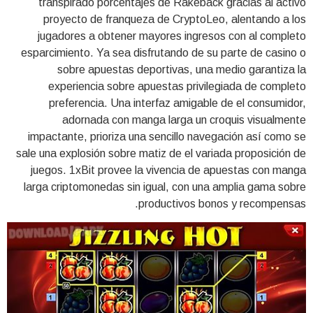
transpirado porcentajes de Rakeback gracias al activo
proyecto de franqueza de CryptoLeo, alentando a los
jugadores a obtener mayores ingresos con al completo
esparcimiento. Ya sea disfrutando de su parte de casino o
sobre apuestas deportivas, una medio garantiza la
experiencia sobre apuestas privilegiada de completo
preferencia. Una interfaz amigable de el consumidor,
adornada con manga larga un croquis visualmente
impactante, prioriza una sencillo navegación así­ como se
sale una explosión sobre matiz de el variada proposición de
juegos. 1xBit provee la vivencia de apuestas con manga
larga criptomonedas sin igual, con una amplia gama sobre
productivos bonos y recompensas.