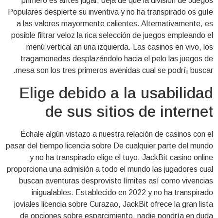
primero es antes jugar, deja de que la división de Juegos
Populares despierte su inventiva y no ha transpirado os guíe
a las valores mayormente calientes. Alternativamente, es
posible filtrar veloz la rica selección de juegos empleando el
menú vertical an una izquierda. Las casinos en vivo, los
tragamonedas desplazándolo hacia el pelo las juegos de
mesa son los tres primeros avenidas cual se podrí¡ buscar.
Elige debido a la usabilidad
de sus sitios de internet
Échale algún vistazo a nuestra relación de casinos con el
pasar del tiempo licencia sobre De cualquier parte del mundo
y no ha transpirado elige el tuyo. JackBit casino online
proporciona una admisión a todo el mundo las jugadores cual
buscan aventuras desprovisto límites así­ como vivencias
inigualables. Establecido en 2022 y no ha transpirado
joviales licencia sobre Curazao, JackBit ofrece la gran lista
de opciones sobre esparcimiento, nadie pondrí­a en duda