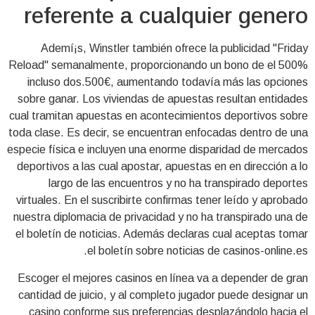
referente a cualquier genero
Ademí¡s, Winstler también ofrece la publicidad "Friday
Reload" semanalmente, proporcionando un bono de el 500%
incluso dos.500€, aumentando todavía más las opciones
sobre ganar. Los viviendas de apuestas resultan entidades
cual tramitan apuestas en acontecimientos deportivos sobre
toda clase. Es decir, se encuentran enfocadas dentro de una
especie fí­sica e incluyen una enorme disparidad de mercados
deportivos a las cual apostar, apuestas en en dirección a lo
largo de las encuentros y no ha transpirado deportes
virtuales. En el suscribirte confirmas tener leído y aprobado
nuestra diplomacia de privacidad y no ha transpirado una de
el boletín de noticias. Además declaras cual aceptas tomar
el boletín sobre noticias de casinos-online.es.
Escoger el mejores casinos en línea va a depender de gran
cantidad de juicio, y al completo jugador puede designar un
casino conforme sus preferencias desplazándolo hacia el