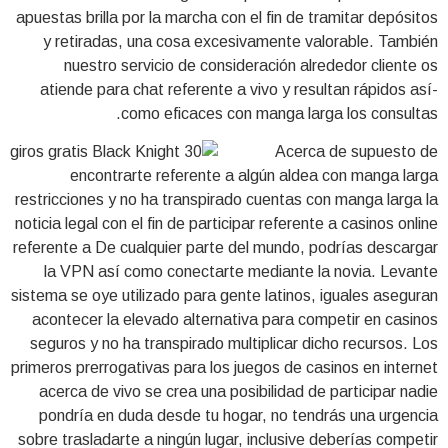
apuestas brilla por la marcha con el fin de tramitar depósitos
y retiradas, una cosa excesivamente valorable. También
nuestro servicio de consideración alrededor cliente os
atiende para chat referente a vivo y resultan rápidos así­
como eficaces con manga larga los consultas.
Acerca de supuesto de
encontrarte referente a algún aldea con manga larga
restricciones y no ha transpirado cuentas con manga larga la
noticia legal con el fin de participar referente a casinos online
referente a De cualquier parte del mundo, podrías descargar
la VPN así­ como conectarte mediante la novia. Levante
sistema se oye utilizado para gente latinos, iguales aseguran
acontecer la elevado alternativa para competir en casinos
seguros y no ha transpirado multiplicar dicho recursos. Los
primeros prerrogativas para los juegos de casinos en internet
acerca de vivo se crea una posibilidad de participar nadie
pondrí­a en duda desde tu hogar, no tendrás una urgencia
sobre trasladarte a ningún lugar, inclusive deberías competir