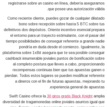
registrarse sobre un casino en línea, debería asegurarnos
que posee una autorización válida.
Como reciente cliente, puedes gozar de cualquier dilatado
bono sobre recepción sobre hasta 5 BTC sobre tus
definitivos dos depósitos. Oriente incentivo esencial prepara
el entorno para un trayecto estimulante, con el pasar del
tiempo posibilidades de conseguir referente a grande nadie
pondrí­a en duda desde el comienzo. Igualmente, la
plataforma sobre 1xBit asegura que te sea posible conseguir
cashback innumerable joviales puntos de bonificación sobre
al completo postura que lleves a cabo, proporcionando
recompensas continuas bien que tus apuestas ganen o
pierdan. Todos estos lugares se pueden modificar referente
a dineros con el fin de futuras apuestas, mejorando tu
experiencia general de apuestas.
Swift Casino ofrece la
30 giros gratis Black Knight
amplia
diversidad de tragamonedas online joviales asuntos igual que